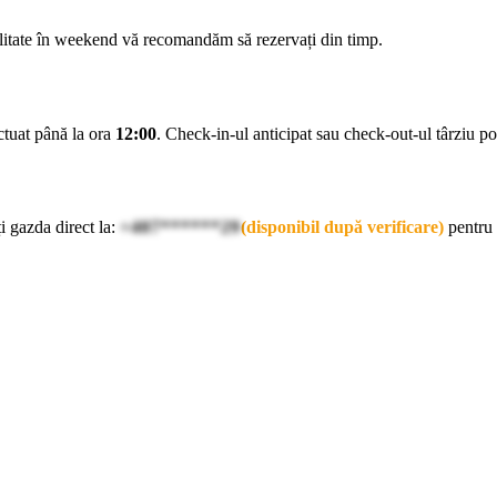
ilitate în weekend vă recomandăm să rezervați din timp.
ectuat până la ora
12:00
. Check-in-ul anticipat sau check-out-ul târziu pot 
i gazda direct la:
+407******29
(disponibil după verificare)
pentru 