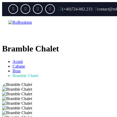
(+40)724-882.233
contact@ro
Acas
Bramble Chalet
Acasă
Cabane
Bran
Bramble Chalet