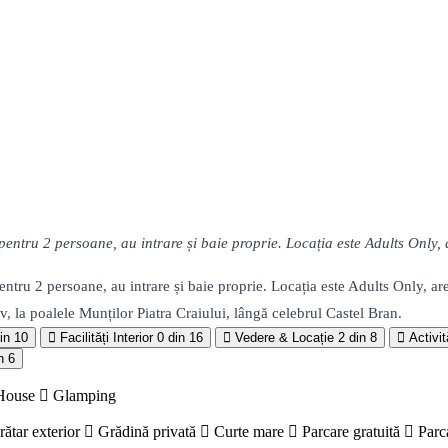
pentru 2 persoane, au intrare și baie proprie. Locația este Adults Only
ntru 2 persoane, au intrare și baie proprie. Locația este Adults Only, a
, la poalele Munților Piatra Craiului, lângă celebrul Castel Bran.
in 10
Facilități Interior
0 din 16
Vedere & Locație
2 din 8
Activit
n 6
House
Glamping
rătar exterior
Grădină privată
Curte mare
Parcare gratuită
Parc