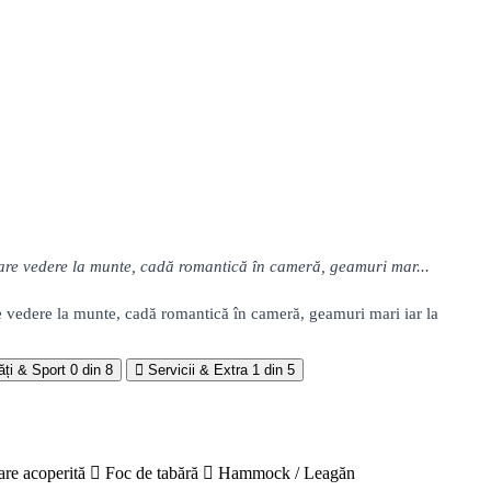
, are vedere la munte, cadă romantică în cameră, geamuri mar...
re vedere la munte, cadă romantică în cameră, geamuri mari iar la
ăți & Sport
0 din 8
Servicii & Extra
1 din 5
are acoperită
Foc de tabără
Hammock / Leagăn