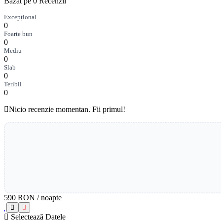
Bazat pe 0 Recenzii
Excepțional
0
Foarte bun
0
Mediu
0
Slab
0
Teribil
0
Nicio recenzie momentan. Fii primul!
590 RON
/ noapte
Selectează Datele