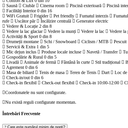
Confort & Lux
0 din 10
Saună
Ciubăr
Cinema room
Piscină exterioară
Piscină inte
Facilități Interior
0 din 16
WiFi Gratuit
Frigider
Pet friendly
Fumatul interzis
Fumatul
rufe
Uscător păr
Încălzire centrală
Generator electric
Vedere & Locație
2 din 8
Vedere la lac glaciar
Vedere la munți
Vedere la lac
Vedere la 
Activități & Sport
0 din 8
Drumeții montane
Schi / Snowboard
Ciclism / MTB
Pescuit
Servicii & Extra
1 din 5
Mic dejun inclus
Produse locale incluse
Navetă / Transfer
Tu
Gospodărie & Rural
0 din 5
Livadă
Animale de fermă
Fântână în curte
Stil tradițional
B
Agrement
0 din 6
Masa de biliard
Tenis de masa
Teren de Tenis
Dart
Loc de
Check-in/out
0 din 6
Check-in flexibil
Check-out flexibil
Check-in 10:00-12:00
C
Coordonatele nu sunt configurate.
Nu există reguli configurate momentan.
Întrebări Frecvente
Care este numărul minim de nopți?