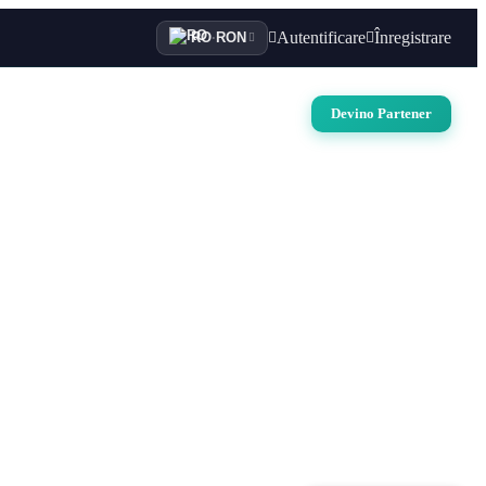
Autentificare
Înregistrare
RO
·
RON
i
Auto
Croaziere
Contact
Devino Partener