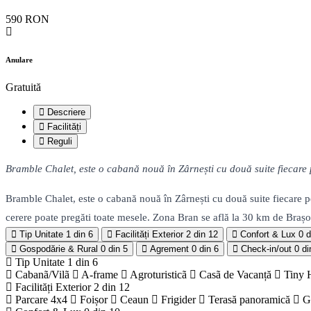
590 RON
Anulare
Gratuită
Descriere
Facilități
Reguli
Bramble Chalet, este o cabană nouă în Zârnești cu două suite fiecare 
Bramble Chalet, este o cabană nouă în Zârnești cu două suite fiecare pe
cerere poate pregăti toate mesele. Zona Bran se află la 30 km de Brașov
Tip Unitate
1 din 6
Facilități Exterior
2 din 12
Confort & Lux
0 d
Gospodărie & Rural
0 din 5
Agrement
0 din 6
Check-in/out
0 di
Tip Unitate
1 din 6
Cabanã/Vilã
A-frame
Agroturisticã
Casã de Vacanță
Tiny 
Facilități Exterior
2 din 12
Parcare 4x4
Foișor
Ceaun
Frigider
Terasă panoramică
G