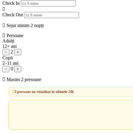
Check In
Check Out
Sejur minim 2 nopți
Persoane
Adulți
12+ ani
2
−
+
Copii
2–11 ani
0
−
+
Maxim 2 persoane
3 persoane au vizualizat în ultimele 24h