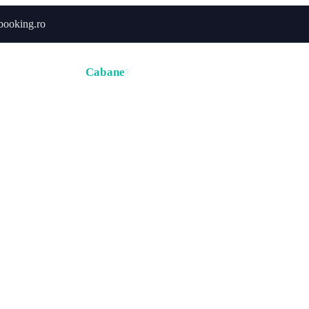
booking.ro
ă
Hoteluri
Cabane
Tururi
Activități
Zborur