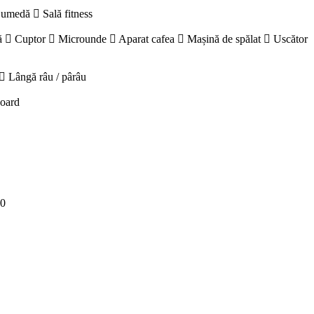
 umedă
Sală fitness
ă
Cuptor
Microunde
Aparat cafea
Mașină de spălat
Uscător
Lângă râu / pârâu
board
00