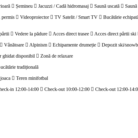
rioară
Șemineu
Jacuzzi / Cadă hidromasaj
Saună uscată
Saună
 permis
Videoproiector
TV Satelit / Smart TV
Bucătărie echipat
pârtii
Vedere la pădure
Acces direct trasee
Acces direct pârtii ski
Vânătoare
Alpinism
Echipamente drumeție
Depozit ski/snow
r ghidat disponibil
Zonă de relaxare
ucătărie tradițională
 joaca
Teren minifotbal
heck-in 12:00-14:00
Check-out 10:00-12:00
Check-out 12:00-14: