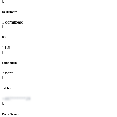
Dormitoare
1 dormitoare
Băi
1 băi
Sejur minim
2 nopți
Telefon
+407******29
Preț / Noapte