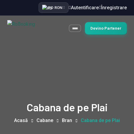
Autentificare
Înregistrare
RO
·
RON
Devino Partener
Cabana de pe Plai
Acasă
Cabane
Bran
Cabana de pe Plai