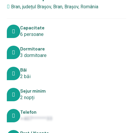
Bran, județul Brașov, Bran, Brașov, România
Capacitate
6 persoane
Dormitoare
3 dormitoare
Băi
2 băi
Sejur minim
2 nopți
Telefon
+407******33
Preț / Noapte