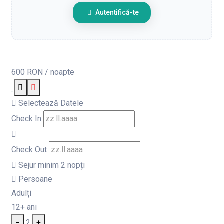
Autentifică-te
600 RON
/ noapte
Selectează Datele
Check In
Check Out
Sejur minim 2 nopți
Persoane
Adulți
12+ ani
−
2
+