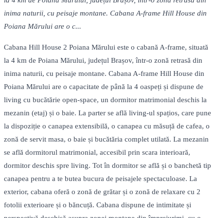
la 4 km de Poiana Mărului, județul Brașov, într-o zonă retrasă din
inima naturii, cu peisaje montane. Cabana A-frame Hill House din
Poiana Mărului are o c...
Cabana Hill House 2 Poiana Mărului este o cabană A-frame, situată
la 4 km de Poiana Mărului, județul Brașov, într-o zonă retrasă din
inima naturii, cu peisaje montane. Cabana A-frame Hill House din
Poiana Mărului are o capacitate de până la 4 oaspeți și dispune de
living cu bucătărie open-space, un dormitor matrimonial deschis la
mezanin (etaj) și o baie. La parter se află living-ul spațios, care pune
la dispoziție o canapea extensibilă, o canapea cu măsuță de cafea, o
zonă de servit masa, o baie și bucătăria complet utilată. La mezanin
se află dormitorul matrimonial, accesibil prin scara interioară,
dormitor deschis spre living. Tot în dormitor se află și o banchetă tip
canapea pentru a te butea bucura de peisajele spectaculoase. La
exterior, cabana oferă o zonă de grătar și o zonă de relaxare cu 2
fotolii exterioare și o băncuță. Cabana dispune de intimitate și