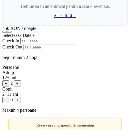
Trebuie să fii autentificat pentru a lăsa o recenzie.
Autentifică-te
450 RON
/ noapte
Selectează Datele
Check In
Check Out
Sejur minim 2 nopți
Persoane
Adulți
12+ ani
2
−
+
Copii
2–11 ani
0
−
+
Maxim 4 persoane
Rezervare indisponibilă momentan