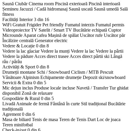
Saună
Ciubăr
Cinema room
Piscină exterioară
Piscină interioară
Șemineu
Jacuzzi / Cadă hidromasaj
Saună uscată
Saună umedă
Sală
fitness
Facilități Interior
3 din 16
WiFi Gratuit
Frigider
Pet friendly
Fumatul interzis
Fumatul permis
Videoproiector
TV Satelit / Smart TV
Bucătărie echipată
Cuptor
Microunde
Aparat cafea
Mașină de spălat
Uscător rufe
Uscător păr
Încălzire centrală
Generator electric
Vedere & Locație
0 din 8
Vedere la lac glaciar
Vedere la munți
Vedere la lac
Vedere la pârtii
Vedere la pădure
Acces direct trasee
Acces direct pârtii ski
Lângă
râu / pârâu
Activități & Sport
0 din 8
Drumeții montane
Schi / Snowboard
Ciclism / MTB
Pescuit
Vânătoare
Alpinism
Echipamente drumeție
Depozit ski/snowboard
Servicii & Extra
0 din 5
Mic dejun inclus
Produse locale incluse
Navetă / Transfer
Tur ghidat
disponibil
Zonă de relaxare
Gospodărie & Rural
0 din 5
Livadă
Animale de fermă
Fântână în curte
Stil tradițional
Bucătărie
tradițională
Agrement
0 din 6
Masa de biliard
Tenis de masa
Teren de Tenis
Dart
Loc de joaca
Teren minifotbal
Check-in/out
0 din 6