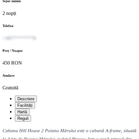
Sejur minim
2 nopți
Telefon
+407******76
Preț / Noapte
450 RON
Anulare
Gratuită
Descriere
Facilități
Hartă
Reguli
Cabana Hill House 2 Poiana Mărului este o cabană A-frame, situată