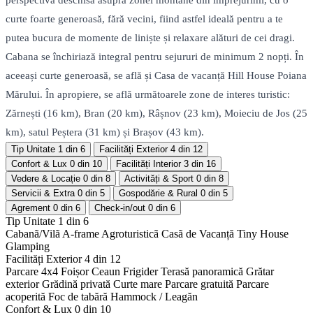
perspectivă deschisă asupra zonei montane din împrejurimi, cu o
curte foarte generoasă, fără vecini, fiind astfel ideală pentru a te
putea bucura de momente de liniște și relaxare alături de cei dragi.
Cabana se închiriază integral pentru sejururi de minimum 2 nopți. În
aceeași curte generoasă, se află și Casa de vacanță Hill House Poiana
Mărului. În apropiere, se află următoarele zone de interes turistic:
Zărnești (16 km), Bran (20 km), Râșnov (23 km), Moieciu de Jos (25
km), satul Peștera (31 km) și Brașov (43 km).
Tip Unitate
1 din 6
Facilități Exterior
4 din 12
Confort & Lux
0 din 10
Facilități Interior
3 din 16
Vedere & Locație
0 din 8
Activități & Sport
0 din 8
Servicii & Extra
0 din 5
Gospodărie & Rural
0 din 5
Agrement
0 din 6
Check-in/out
0 din 6
Tip Unitate
1 din 6
Cabanã/Vilã
A-frame
Agroturisticã
Casã de Vacanță
Tiny House
Glamping
Facilități Exterior
4 din 12
Parcare 4x4
Foișor
Ceaun
Frigider
Terasă panoramică
Grătar
exterior
Grădină privată
Curte mare
Parcare gratuită
Parcare
acoperită
Foc de tabără
Hammock / Leagăn
Confort & Lux
0 din 10