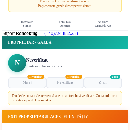
Proprietarul nu și-a confirmat contul.
Poți contacta gazda direct pentru detalii.
Rezervare
Fără Taxe
Anulare
Sigură
Ascunse
Gratuită 72h
Suport
Robooking
—
(+40)724-882.233
PROPRIETAR / GAZDĂ
Neverificat
N
Partener din mai 2026
Neverificat
Neverificat
Soon
Mesaj
Neverificat
Chat
Datele de contact ale acestei cabane nu au fost încă verificate. Contactul direct
nu este disponibil momentan.
EȘTI PROPRIETARUL ACESTEI UNITĂȚI?