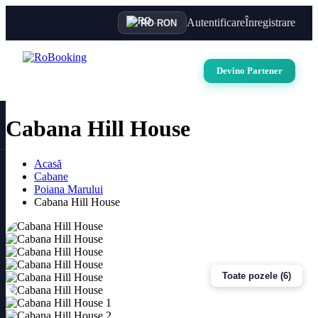
Autentificare
Înregistrare
RO
·
RON
Devino Partener
Cabana Hill House
Acasă
Cabane
Poiana Marului
Cabana Hill House
Toate pozele (6)