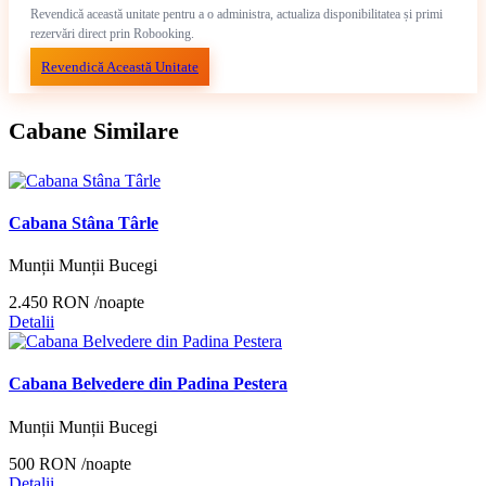
Revendică această unitate pentru a o administra, actualiza disponibilitatea și primi
rezervări direct prin Robooking.
Revendică Această Unitate
Cabane Similare
Cabana Stâna Târle
Munții Munții Bucegi
2.450 RON
/noapte
Detalii
Cabana Belvedere din Padina Pestera
Munții Munții Bucegi
500 RON
/noapte
Detalii