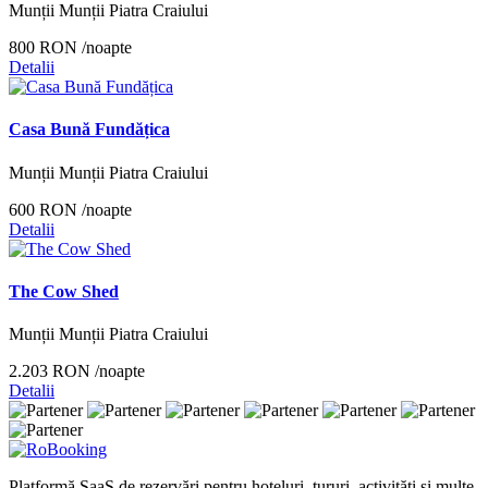
Munții Munții Piatra Craiului
800 RON
/noapte
Detalii
Casa Bună Fundățica
Munții Munții Piatra Craiului
600 RON
/noapte
Detalii
The Cow Shed
Munții Munții Piatra Craiului
2.203 RON
/noapte
Detalii
Platformă SaaS de rezervări pentru hoteluri, tururi, activități și multe