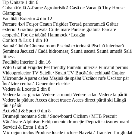
Tip Unitate
1 din 6
Cabanã/Vilã
A-frame
Agroturisticã
Casã de Vacanță
Tiny House
Glamping
Facilități Exterior
4 din 12
Parcare 4x4
Foișor
Ceaun
Frigider
Terasă panoramică
Grătar
exterior
Grădină privată
Curte mare
Parcare gratuită
Parcare
acoperită
Foc de tabără
Hammock / Leagăn
Confort & Lux
1 din 10
Saună
Ciubăr
Cinema room
Piscină exterioară
Piscină interioară
Șemineu
Jacuzzi / Cadă hidromasaj
Saună uscată
Saună umedă
Sală
fitness
Facilități Interior
1 din 16
WiFi Gratuit
Frigider
Pet friendly
Fumatul interzis
Fumatul permis
Videoproiector
TV Satelit / Smart TV
Bucătărie echipată
Cuptor
Microunde
Aparat cafea
Mașină de spălat
Uscător rufe
Uscător păr
Încălzire centrală
Generator electric
Vedere & Locație
2 din 8
Vedere la lac glaciar
Vedere la munți
Vedere la lac
Vedere la pârtii
Vedere la pădure
Acces direct trasee
Acces direct pârtii ski
Lângă
râu / pârâu
Activități & Sport
0 din 8
Drumeții montane
Schi / Snowboard
Ciclism / MTB
Pescuit
Vânătoare
Alpinism
Echipamente drumeție
Depozit ski/snowboard
Servicii & Extra
1 din 5
Mic dejun inclus
Produse locale incluse
Navetă / Transfer
Tur ghidat