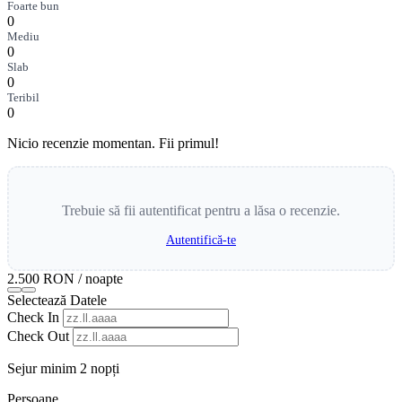
Foarte bun
0
Mediu
0
Slab
0
Teribil
0
Nicio recenzie momentan. Fii primul!
Trebuie să fii autentificat pentru a lăsa o recenzie.
Autentifică-te
2.500 RON
/ noapte
Selectează Datele
Check In
Check Out
Sejur minim 2 nopți
Persoane