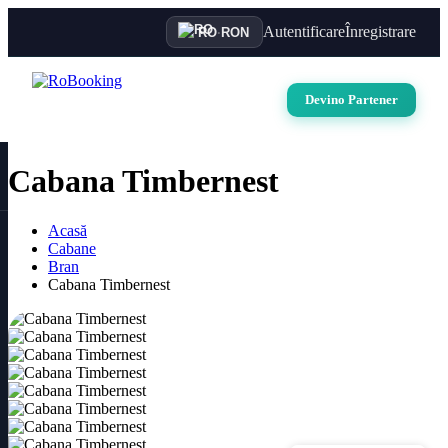
Autentificare
Înregistrare
RO
·
RON
Devino Partener
Cabana Timbernest
Acasă
Cabane
Bran
Cabana Timbernest