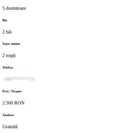
5 dormitoare
Băi
2 băi
Sejur minim
2 nopți
Telefon
+407******23
Preț / Noapte
2.500 RON
Anulare
Gratuită