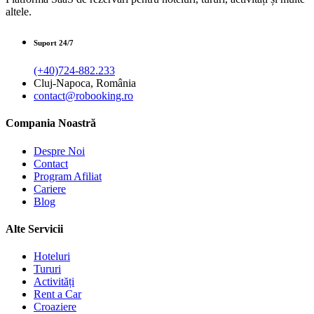
altele.
Suport 24/7
(+40)724-882.233
Cluj-Napoca, România
contact@robooking.ro
Compania Noastră
Despre Noi
Contact
Program Afiliat
Cariere
Blog
Alte Servicii
Hoteluri
Tururi
Activități
Rent a Car
Croaziere