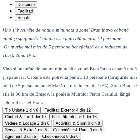
Descriere
Facilități
Reguli
Vino și bucurăte de natura minunată a zonei Bran într-o cabană
nouă și spațioasă. Cabana este potrivită pentru 10 persoane
(Grupurile mai mici de 5 persoane beneficiază de o reducere de
10%). Zona Bra...
Vino și bucurăte de natura minunată a zonei Bran într-o cabană nouă
și spațioasă. Cabana este potrivită pentru 10 persoane (Grupurile mai
mici de 5 persoane beneficiază de o reducere de 10%). Zona Bran se
află la 30 km de Brașov, la poalele Munților Piatra Craiului, lângă
celebrul Castel Bran.
Tip Unitate
1 din 6
Facilități Exterior
4 din 12
Confort & Lux
1 din 10
Facilități Interior
1 din 16
Vedere & Locație
2 din 8
Activități & Sport
0 din 8
Servicii & Extra
1 din 5
Gospodărie & Rural
0 din 5
Agrement
0 din 6
Check-in/out
0 din 6