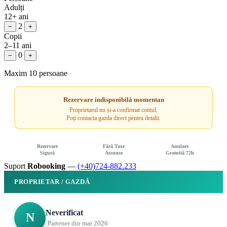
Adulți
12+ ani
2
−
+
Copii
2–11 ani
0
−
+
Maxim 10 persoane
Rezervare indisponibilă momentan
Proprietarul nu și-a confirmat contul.
Poți contacta gazda direct pentru detalii.
Rezervare
Fără Taxe
Anulare
Sigură
Ascunse
Gratuită 72h
Suport
Robooking
—
(+40)724-882.233
PROPRIETAR / GAZDĂ
Neverificat
N
Partener din mai 2026