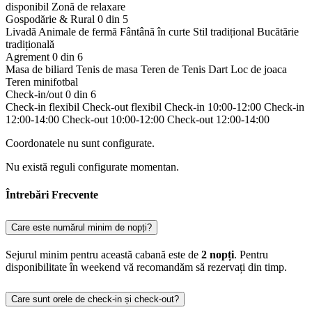
disponibil
Zonă de relaxare
Gospodărie & Rural
0 din 5
Livadă
Animale de fermă
Fântână în curte
Stil tradițional
Bucătărie
tradițională
Agrement
0 din 6
Masa de biliard
Tenis de masa
Teren de Tenis
Dart
Loc de joaca
Teren minifotbal
Check-in/out
0 din 6
Check-in flexibil
Check-out flexibil
Check-in 10:00-12:00
Check-in
12:00-14:00
Check-out 10:00-12:00
Check-out 12:00-14:00
Coordonatele nu sunt configurate.
Nu există reguli configurate momentan.
Întrebări Frecvente
Care este numărul minim de nopți?
Sejurul minim pentru această cabană este de
2 nopți
. Pentru
disponibilitate în weekend vă recomandăm să rezervați din timp.
Care sunt orele de check-in și check-out?