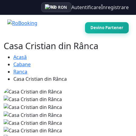
Autentificare
Înregistrare
RO
·
RON
Devino Partener
Casa Cristian din Rânca
Acasă
Cabane
Ranca
Casa Cristian din Rânca