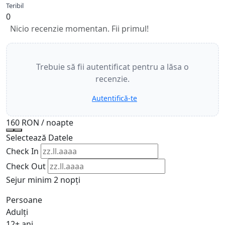
Teribil
0
Nicio recenzie momentan. Fii primul!
Trebuie să fii autentificat pentru a lăsa o
recenzie.
Autentifică-te
160 RON
/ noapte
Selectează Datele
Check In
Check Out
Sejur minim 2 nopți
Persoane
Adulți
12+ ani