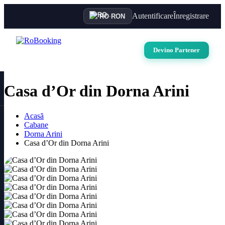
Autentificare
Înregistrare
RO
·
RON
Devino Partener
Casa d’Or din Dorna Arini
Acasă
Cabane
Dorna Arini
Casa d’Or din Dorna Arini