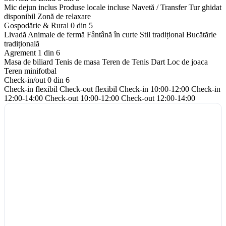
Mic dejun inclus
Produse locale incluse
Navetă / Transfer
Tur ghidat
disponibil
Zonă de relaxare
Gospodărie & Rural
0 din 5
Livadă
Animale de fermă
Fântână în curte
Stil tradițional
Bucătărie
tradițională
Agrement
1 din 6
Masa de biliard
Tenis de masa
Teren de Tenis
Dart
Loc de joaca
Teren minifotbal
Check-in/out
0 din 6
Check-in flexibil
Check-out flexibil
Check-in 10:00-12:00
Check-in
12:00-14:00
Check-out 10:00-12:00
Check-out 12:00-14:00