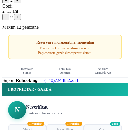
2
−
+
Copii
2–11 ani
0
−
+
Maxim 12 persoane
Rezervare indisponibilă momentan
Proprietarul nu și-a confirmat contul.
Poți contacta gazda direct pentru detalii.
Rezervare
Fără Taxe
Anulare
Sigură
Ascunse
Gratuită 72h
Suport
Robooking
—
(+40)724-882.233
PROPRIETAR / GAZDĂ
Neverificat
N
Partener din mai 2026
Neverificat
Neverificat
Soon
Mesaj
Neverificat
Chat