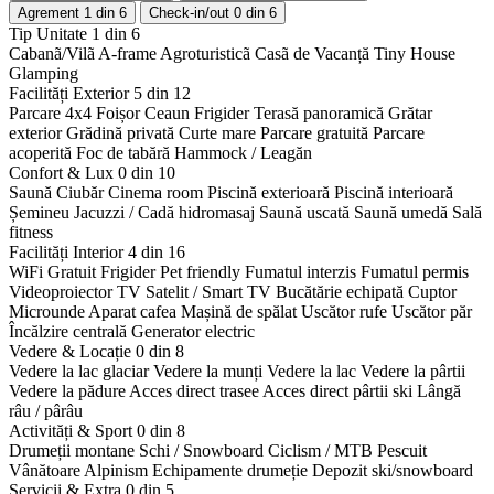
Agrement
1 din 6
Check-in/out
0 din 6
Tip Unitate
1 din 6
Cabanã/Vilã
A-frame
Agroturisticã
Casã de Vacanță
Tiny House
Glamping
Facilități Exterior
5 din 12
Parcare 4x4
Foișor
Ceaun
Frigider
Terasă panoramică
Grătar
exterior
Grădină privată
Curte mare
Parcare gratuită
Parcare
acoperită
Foc de tabără
Hammock / Leagăn
Confort & Lux
0 din 10
Saună
Ciubăr
Cinema room
Piscină exterioară
Piscină interioară
Șemineu
Jacuzzi / Cadă hidromasaj
Saună uscată
Saună umedă
Sală
fitness
Facilități Interior
4 din 16
WiFi Gratuit
Frigider
Pet friendly
Fumatul interzis
Fumatul permis
Videoproiector
TV Satelit / Smart TV
Bucătărie echipată
Cuptor
Microunde
Aparat cafea
Mașină de spălat
Uscător rufe
Uscător păr
Încălzire centrală
Generator electric
Vedere & Locație
0 din 8
Vedere la lac glaciar
Vedere la munți
Vedere la lac
Vedere la pârtii
Vedere la pădure
Acces direct trasee
Acces direct pârtii ski
Lângă
râu / pârâu
Activități & Sport
0 din 8
Drumeții montane
Schi / Snowboard
Ciclism / MTB
Pescuit
Vânătoare
Alpinism
Echipamente drumeție
Depozit ski/snowboard
Servicii & Extra
0 din 5