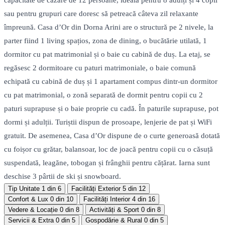
capacitate de cazare de 12 persoane, ideală pentru 8 adulți și 4 copii
sau pentru grupuri care doresc să petreacă câteva zil relaxante
împreună. Casa d’Or din Dorna Arini are o structură pe 2 nivele, la
parter fiind 1 living spațios, zona de dining, o bucătărie utilată, 1
dormitor cu pat matrimonial și o baie cu cabină de duș. La etaj, se
regăsesc 2 dormitoare cu paturi matrimoniale, o baie comună
echipată cu cabină de duș și 1 apartament compus dintr-un dormitor
cu pat matrimonial, o zonă separată de dormit pentru copii cu 2
paturi suprapuse și o baie proprie cu cadă. În paturile suprapuse, pot
dormi și adulții. Turiștii dispun de prosoape, lenjerie de pat și WiFi
gratuit. De asemenea, Casa d’Or dispune de o curte generoasă dotată
cu foișor cu grătar, balansoar, loc de joacă pentru copii cu o căsuță
suspendată, leagăne, tobogan și frânghii pentru cățărat. Iarna sunt
deschise 3 pârtii de ski și snowboard.
Tip Unitate
1 din 6
Facilități Exterior
5 din 12
Confort & Lux
0 din 10
Facilități Interior
4 din 16
Vedere & Locație
0 din 8
Activități & Sport
0 din 8
Servicii & Extra
0 din 5
Gospodărie & Rural
0 din 5