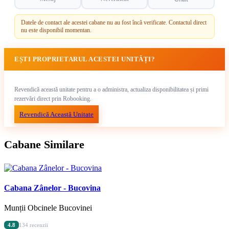
Datele de contact ale acestei cabane nu au fost încă verificate. Contactul direct
nu este disponibil momentan.
EȘTI PROPRIETARUL ACESTEI UNITĂȚI?
Revendică această unitate pentru a o administra, actualiza disponibilitatea și primi
rezervări direct prin Robooking.
Revendică Această Unitate
Cabane Similare
Cabana Zânelor - Bucovina
Munții Obcinele Bucovinei
4.8
134 recenzii