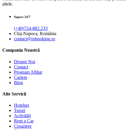
altele.
Suport 24/7
(+40)724-882.233
Cluj-Napoca, România
contact@robooking.ro
Compania Noastră
Despre Noi
Contact
Program Afiliat
Cariere
Blog
Alte Servicii
Hoteluri
Tururi
Activități
Rent a Car
Croaziere