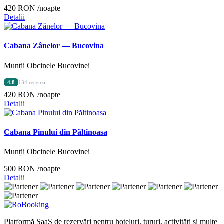
420 RON
/noapte
Detalii
Cabana Zânelor — Bucovina
Munții Obcinele Bucovinei
4.8
134 recenzii
420 RON
/noapte
Detalii
Cabana Pinului din Păltinoasa
Munții Obcinele Bucovinei
500 RON
/noapte
Detalii
Platformă SaaS de rezervări pentru hoteluri, tururi, activități și multe