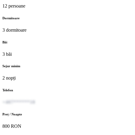
12 persoane
Dormitoare
3 dormitoare
Băi
3 băi
Sejur minim
2 nopți
Telefon
+407******18
Preț / Noapte
800 RON