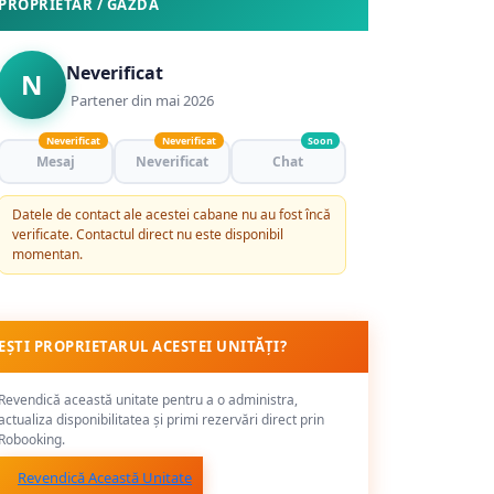
PROPRIETAR / GAZDĂ
Neverificat
N
Partener din mai 2026
Neverificat
Neverificat
Soon
Mesaj
Neverificat
Chat
Datele de contact ale acestei cabane nu au fost încă
verificate. Contactul direct nu este disponibil
momentan.
EȘTI PROPRIETARUL ACESTEI UNITĂȚI?
Revendică această unitate pentru a o administra,
actualiza disponibilitatea și primi rezervări direct prin
Robooking.
Revendică Această Unitate