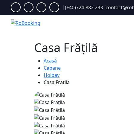
(+40)724-882.233
contact@rob
Acasă
Casa Frățilă
Acasă
Cabane
Holbav
Casa Frățilă