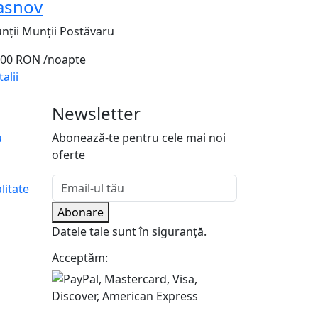
asnov
nții Munții Postăvaru
000 RON
/noapte
alii
Newsletter
u
Abonează-te pentru cele mai noi
oferte
litate
Abonare
Datele tale sunt în siguranță.
Acceptăm: