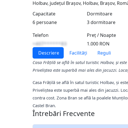
Holbav, județul Brașov, Holbav, Brașov, Rom
Capacitate
Dormitoare
6 persoane
3 dormitoare
Telefon
Preț / Noapte
+407******83
1.000 RON
Descriere
Facilități
Reguli
Casa Frățilă se află în satul turistic Holbav, și es
Priveliștea este superbă mai ales din jacuzzi. Locaț
Casa Frățilă se află în satul turistic Holbav, și es
Priveliștea este superbă mai ales din jacuzzi. Loc
contra cost. Zona Bran se află la poalele Munțilo
Castel Bran.
Întrebări Frecvente