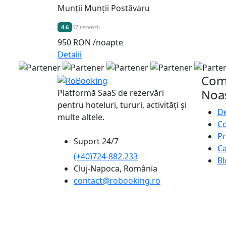
Munții Munții Postăvaru
4.6
67 recenzii
950 RON
/noapte
Detalii
Com
Noa
Platformă SaaS de rezervări
pentru hoteluri, tururi, activități și
De
multe altele.
Co
Pr
Suport 24/7
Ca
(+40)724-882.233
Bl
Cluj-Napoca, România
contact@robooking.ro