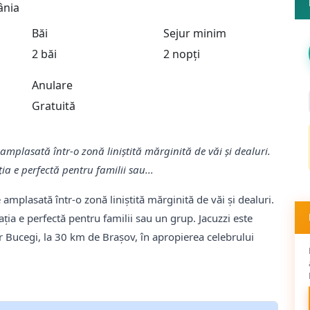
ânia
Băi
Sejur minim
2 băi
2 nopți
Anulare
Gratuită
te amplasată într-o zonă liniștită mărginită de văi și dealuri.
ia e perfectă pentru familii sau...
te amplasată într-o zonă liniștită mărginită de văi și dealuri.
ația e perfectă pentru familii sau un grup. Jacuzzi este
r Bucegi, la 30 km de Brașov, în apropierea celebrului