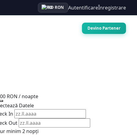
Autentificare
Înregistrare
RO
·
RON
Auto
Croaziere
Contact
Devino Partener
000 RON
/ noapte
lectează Datele
eck In
eck Out
jur minim 2 nopți