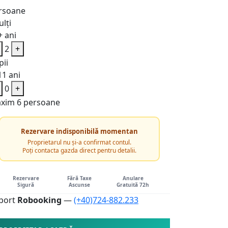
rsoane
lți
+ ani
2
+
pii
11 ani
0
+
xim 6 persoane
Rezervare indisponibilă momentan
Proprietarul nu și-a confirmat contul.
Poți contacta gazda direct pentru detalii.
Rezervare
Fără Taxe
Anulare
Sigură
Ascunse
Gratuită 72h
port
Robooking
—
(+40)724-882.233