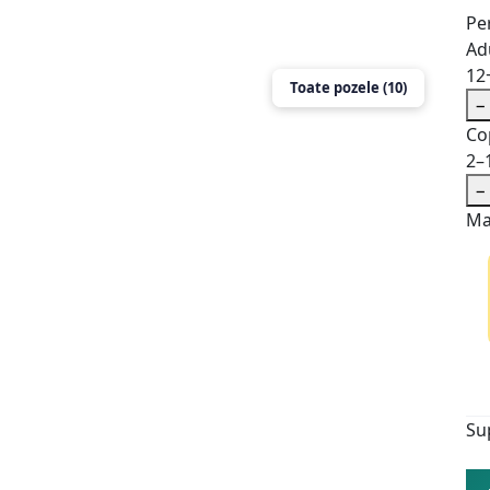
Pe
Adu
12
Toate pozele (10)
−
Co
2–
−
Ma
Su