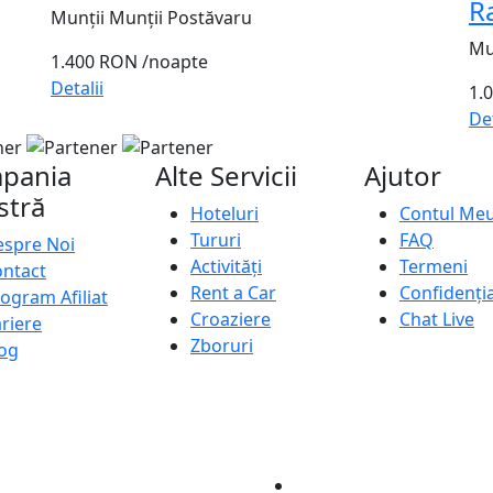
R
Munții Munții Postăvaru
Mu
1.400 RON
/noapte
Detalii
1.
Det
pania
Alte Servicii
Ajutor
stră
Hoteluri
Contul Me
Tururi
FAQ
spre Noi
Activități
Termeni
ntact
Rent a Car
Confidenția
ogram Afiliat
Croaziere
Chat Live
riere
Zboruri
og