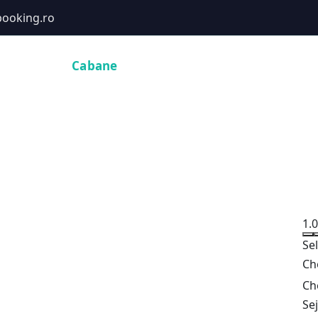
ooking.ro
Hoteluri
Cabane
Tururi
Activități
Zboruri
1.
Se
Ch
Ch
Se