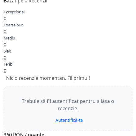
Bazat pe 0 Recenzii
Excepțional
0
Foarte bun
0
Mediu
0
Slab
0
Teribil
0
Nicio recenzie momentan. Fii primul!
Trebuie să fii autentificat pentru a lăsa o
recenzie.
Autentifică-te
360 RON
/ noapte