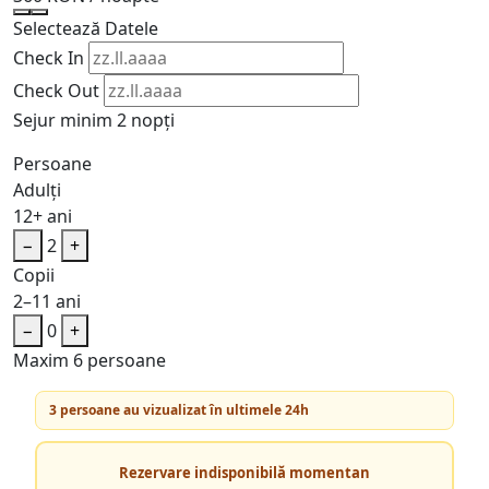
Selectează Datele
Check In
Check Out
Sejur minim 2 nopți
Persoane
Adulți
12+ ani
−
2
+
Copii
2–11 ani
−
0
+
Maxim 6 persoane
3 persoane au vizualizat în ultimele 24h
Rezervare indisponibilă momentan