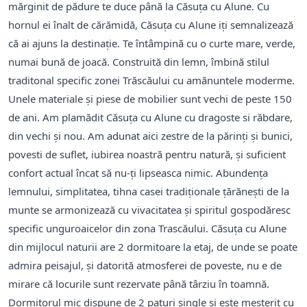
mărginit de pădure te duce până la Căsuţa cu Alune. Cu
hornul ei înalt de cărămidă, Căsuța cu Alune iți semnalizează
că ai ajuns la destinație. Te întâmpină cu o curte mare, verde,
numai bună de joacă. Construită din lemn, îmbină stilul
traditonal specific zonei Trăscăului cu amănuntele moderme.
Unele materiale şi piese de mobilier sunt vechi de peste 150
de ani. Am plamădit Căsuța cu Alune cu dragoste si răbdare,
din vechi și nou. Am adunat aici zestre de la părinți și bunici,
povesti de suflet, iubirea noastră pentru natură, și suficient
confort actual încat să nu-ți lipseasca nimic. Abundența
lemnului, simplitatea, tihna casei tradiționale țărănești de la
munte se armonizează cu vivacitatea și spiritul gospodăresc
specific unguroaicelor din zona Trascăului. Căsuţa cu Alune
din mijlocul naturii are 2 dormitoare la etaj, de unde se poate
admira peisajul, şi datorită atmosferei de poveste, nu e de
mirare că locurile sunt rezervate până târziu în toamnă.
Dormitorul mic dispune de 2 paturi single și este meșterit cu