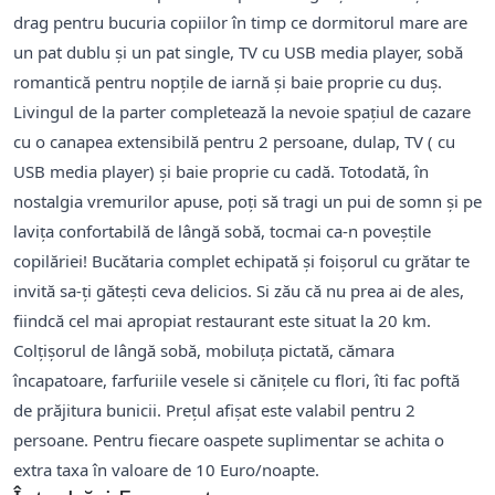
drag pentru bucuria copiilor în timp ce dormitorul mare are
un pat dublu şi un pat single, TV cu USB media player, sobă
romantică pentru nopțile de iarnă şi baie proprie cu duș.
Livingul de la parter completează la nevoie spațiul de cazare
cu o canapea extensibilă pentru 2 persoane, dulap, TV ( cu
USB media player) şi baie proprie cu cadă. Totodată, în
nostalgia vremurilor apuse, poți să tragi un pui de somn și pe
lavița confortabilă de lângă sobă, tocmai ca-n poveștile
copilăriei! Bucătaria complet echipată și foișorul cu grătar te
invită sa-ți gătești ceva delicios. Si zău că nu prea ai de ales,
fiindcă cel mai apropiat restaurant este situat la 20 km.
Colțișorul de lângă sobă, mobiluța pictată, cămara
încapatoare, farfuriile vesele si cănițele cu flori, îti fac poftă
de prăjitura bunicii. Preţul afişat este valabil pentru 2
persoane. Pentru fiecare oaspete suplimentar se achita o
extra taxa în valoare de 10 Euro/noapte.