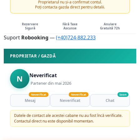
Proprietarul nu și-a confirmat contul.
Poți contacta gazda direct pentru detalii.
Rezervare
Fără Taxe
Anulare
Sigură
Ascunse
Gratuită 72h
Suport
Robooking
—
(+40)724-882.233
PROPRIETAR / GAZDĂ
Neverificat
N
Partener din mai 2026
Neverificat
Neverificat
Soon
Mesaj
Neverificat
Chat
Datele de contact ale acestei cabane nu au fost încă verificate.
Contactul direct nu este disponibil momentan.