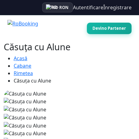
Autentificare
Înregistrare
RO
·
RON
Devino Partener
Căsuța cu Alune
Acasă
Cabane
Rimetea
Căsuța cu Alune