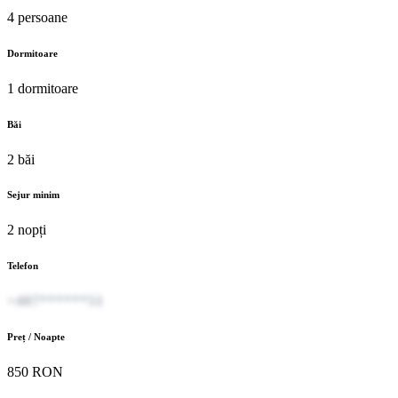
4 persoane
Dormitoare
1 dormitoare
Băi
2 băi
Sejur minim
2 nopți
Telefon
+407******51
Preț / Noapte
850 RON