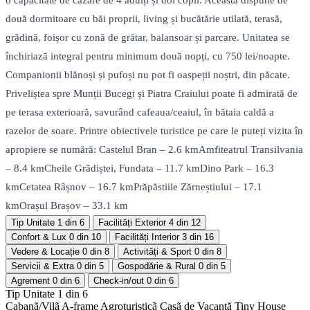
o capacitate de cazare de 4 adulți și doi copii. Aceasta dispune de
două dormitoare cu băi proprii, living și bucătărie utilată, terasă,
grădină, foișor cu zonă de grătar, balansoar și parcare. Unitatea se
închiriază integral pentru minimum două nopți, cu 750 lei/noapte.
Companionii blănoși și pufoși nu pot fi oaspeții noștri, din păcate.
Priveliștea spre Munții Bucegi și Piatra Craiului poate fi admirată de
pe terasa exterioară, savurând cafeaua/ceaiul, în bătaia caldă a
razelor de soare. Printre obiectivele turistice pe care le puteți vizita în
apropiere se numără: Castelul Bran – 2.6 kmAmfiteatrul Transilvania
– 8.4 kmCheile Grădiștei, Fundata – 11.7 kmDino Park – 16.3
kmCetatea Râșnov – 16.7 kmPrăpăstiile Zărneștiului – 17.1
kmOrașul Brașov – 33.1 km
Tip Unitate
1 din 6
Facilități Exterior
4 din 12
Confort & Lux
0 din 10
Facilități Interior
3 din 16
Vedere & Locație
0 din 8
Activități & Sport
0 din 8
Servicii & Extra
0 din 5
Gospodărie & Rural
0 din 5
Agrement
0 din 6
Check-in/out
0 din 6
Tip Unitate
1 din 6
Cabanã/Vilã
A-frame
Agroturisticã
Casã de Vacanță
Tiny House