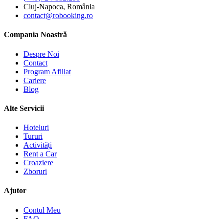
Cluj-Napoca, România
contact@robooking.ro
Compania Noastră
Despre Noi
Contact
Program Afiliat
Cariere
Blog
Alte Servicii
Hoteluri
Tururi
Activități
Rent a Car
Croaziere
Zboruri
Ajutor
Contul Meu
FAQ