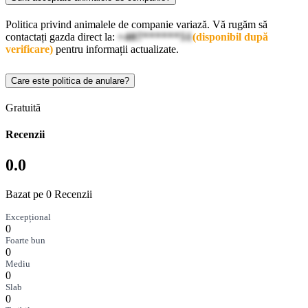
Politica privind animalele de companie variază. Vă rugăm să
contactați gazda direct la:
+407******51
(disponibil după
verificare)
pentru informații actualizate.
Care este politica de anulare?
Gratuită
Recenzii
0.0
Bazat pe 0 Recenzii
Excepțional
0
Foarte bun
0
Mediu
0
Slab
0