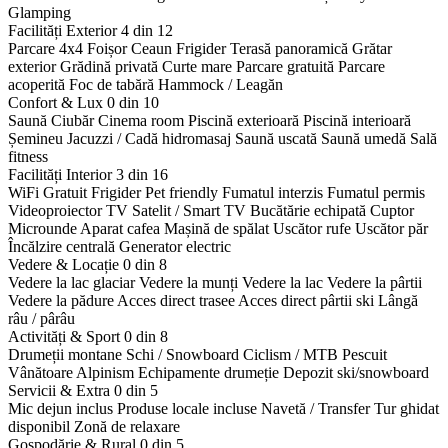
Glamping
Facilități Exterior
4 din 12
Parcare 4x4
Foișor
Ceaun
Frigider
Terasă panoramică
Grătar
exterior
Grădină privată
Curte mare
Parcare gratuită
Parcare
acoperită
Foc de tabără
Hammock / Leagăn
Confort & Lux
0 din 10
Saună
Ciubăr
Cinema room
Piscină exterioară
Piscină interioară
Șemineu
Jacuzzi / Cadă hidromasaj
Saună uscată
Saună umedă
Sală
fitness
Facilități Interior
3 din 16
WiFi Gratuit
Frigider
Pet friendly
Fumatul interzis
Fumatul permis
Videoproiector
TV Satelit / Smart TV
Bucătărie echipată
Cuptor
Microunde
Aparat cafea
Mașină de spălat
Uscător rufe
Uscător păr
Încălzire centrală
Generator electric
Vedere & Locație
0 din 8
Vedere la lac glaciar
Vedere la munți
Vedere la lac
Vedere la pârtii
Vedere la pădure
Acces direct trasee
Acces direct pârtii ski
Lângă
râu / pârâu
Activități & Sport
0 din 8
Drumeții montane
Schi / Snowboard
Ciclism / MTB
Pescuit
Vânătoare
Alpinism
Echipamente drumeție
Depozit ski/snowboard
Servicii & Extra
0 din 5
Mic dejun inclus
Produse locale incluse
Navetă / Transfer
Tur ghidat
disponibil
Zonă de relaxare
Gospodărie & Rural
0 din 5