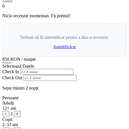
Teribil
0
Nicio recenzie momentan. Fii primul!
Trebuie să fii autentificat pentru a lăsa o recenzie.
Autentifică-te
850 RON
/ noapte
Selectează Datele
Check In
Check Out
Sejur minim 2 nopți
Persoane
Adulți
12+ ani
2
−
+
Copii
2–11 ani