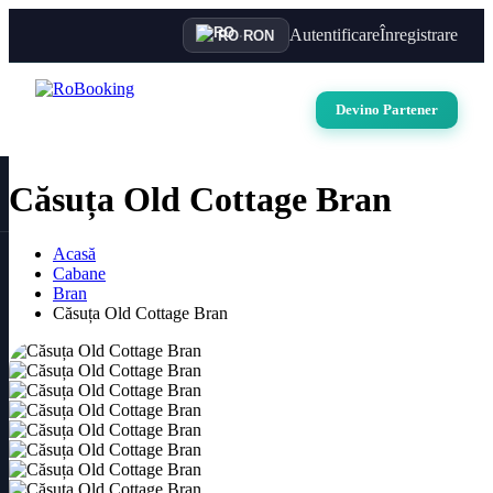
Autentificare
Înregistrare
RO
·
RON
Devino Partener
Căsuța Old Cottage Bran
Acasă
Cabane
Bran
Căsuța Old Cottage Bran