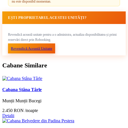
nu este disponibil momentan.
EȘTI PROPRIETARUL ACESTEI UNITĂȚI?
Revendică această unitate pentru a o administra, actualiza disponibilitatea și primi
rezervări direct prin Robooking.
Revendică Această Unitate
Cabane Similare
Cabana Stâna Târle
Munții Munții Bucegi
2.450 RON
/noapte
Detalii