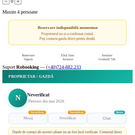
0
−
+
Maxim 4 persoane
Rezervare indisponibilă momentan
Proprietarul nu și-a confirmat contul.
Poți contacta gazda direct pentru detalii.
Rezervare
Fără Taxe
Anulare
Sigură
Ascunse
Gratuită 72h
Suport
Robooking
—
(+40)724-882.233
PROPRIETAR / GAZDĂ
Neverificat
N
Partener din mai 2026
Neverificat
Neverificat
Soon
Mesaj
Neverificat
Chat
Datele de contact ale acestei cabane nu au fost încă verificate. Contactul direct