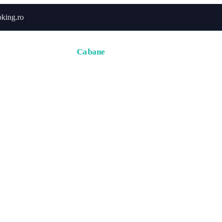
king.ro
Acasă
Hoteluri
Cabane
Tururi
Activități
Zbor