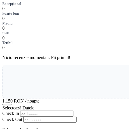
Excepțional
0
Foarte bun
0
Mediu
0
Slab
0
Teribil
0
Nicio recenzie momentan. Fii primul!
1.150 RON
/ noapte
Selectează Datele
Check In
Check Out