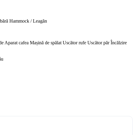
abără
Hammock / Leagăn
de
Aparat cafea
Mașină de spălat
Uscător rufe
Uscător păr
Încălzire
âu