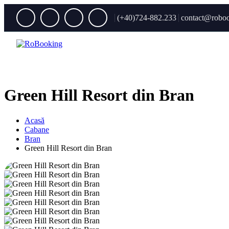
(+40)724-882.233
contact@roboo
Green Hill Resort din Bran
Acasă
Cabane
Bran
Green Hill Resort din Bran