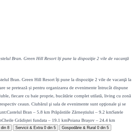
telul Bran. Green Hill Resort îți pune la dispoziţie 2 vile de vacanţă
elul Bran. Green Hill Resort îți pune la dispoziţie 2 vile de vacanţă la
are se pretează și pentru organizarea de evenimente întrucât dispune
ble, fiecare cu baie proprie, bucătărie complet utilată, living cu zonă
respectiv ceaun. Ciubărul şi sala de evenimente sunt opţionale şi se
e sunt:Castelul Bran – 5.8 km Prăpăstiile Zărneștiului – 9.2 kmSatele
kmCheile Grădiștei fundata – 19.1 kmPoiana Brașov – 24.4 km
 din 8
Servicii & Extra
0 din 5
Gospodărie & Rural
0 din 5