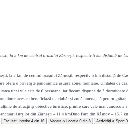
ști, la 2 km de centrul orașului Zărnești, respectiv 5 km distanță de Cas
ti, la 2 km de centrul orașului Zărnești, respectiv 5 km distanță de Cast
care oferă o priveliște panoramică asupra zonei montane. Unitatea de caz
atea unei vile este de 6 persoane, iar fiecare dispune de 3 dormitoare du
re dintre acestea beneficiază de ciubăr şi zonă amenajată pentru grătar, 
mulțime de atracții și obiective turistice, printre care cele mai cunoscut
anctuarul urșilor din Zărnești – 11.4 kmDino Parc din Râșnov – 15.7 
Facilități Interior
4 din 16
Vedere & Locație
0 din 8
Activități & Sport
0