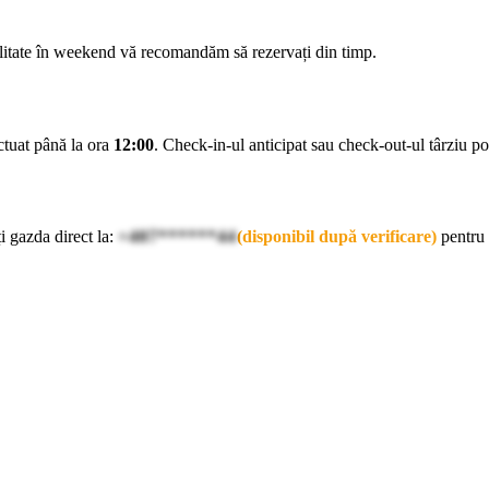
ilitate în weekend vă recomandăm să rezervați din timp.
ectuat până la ora
12:00
. Check-in-ul anticipat sau check-out-ul târziu pot 
i gazda direct la:
+407******44
(disponibil după verificare)
pentru 