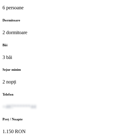
6 persoane
Dormitoare
2 dormitoare
Băi
3 băi
Sejur minim
2 nopți
Telefon
+407******44
Preț / Noapte
1.150 RON