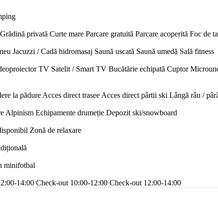
mping
Grădină privată
Curte mare
Parcare gratuită
Parcare acoperită
Foc de t
neu
Jacuzzi / Cadă hidromasaj
Saună uscată
Saună umedă
Sală fitness
deoproiector
TV Satelit / Smart TV
Bucătărie echipată
Cuptor
Microun
ere la pădure
Acces direct trasee
Acces direct pârtii ski
Lângă râu / pâr
re
Alpinism
Echipamente drumeție
Depozit ski/snowboard
disponibil
Zonă de relaxare
adițională
n minifotbal
12:00-14:00
Check-out 10:00-12:00
Check-out 12:00-14:00