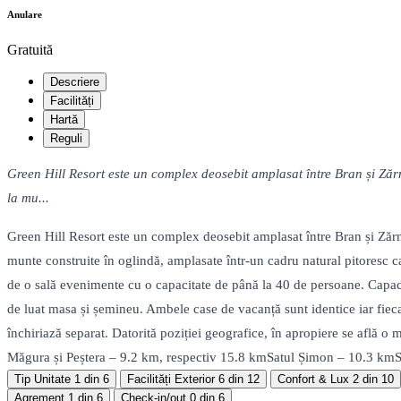
Anulare
Gratuită
Descriere
Facilități
Hartă
Reguli
Green Hill Resort este un complex deosebit amplasat între Bran și Zărne
la mu...
Green Hill Resort este un complex deosebit amplasat între Bran și Zărneș
munte construite în oglindă, amplasate într-un cadru natural pitoresc 
de o sală evenimente cu o capacitate de până la 40 de persoane. Capacit
de luat masa și șemineu. Ambele case de vacanță sunt identice iar fieca
închiriază separat. Datorită poziției geografice, în apropiere se află o 
Măgura și Peștera – 9.2 km, respectiv 15.8 kmSatul Șimon – 10.3 kmS
Tip Unitate
1 din 6
Facilități Exterior
6 din 12
Confort & Lux
2 din 10
Agrement
1 din 6
Check-in/out
0 din 6