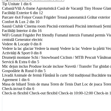
Tip Unitate
1 din 6
Cabanã/Vilã
A-frame
Agroturisticã
Casã de Vacanță
Tiny House
Gla
Facilități Exterior
6 din 12
Parcare 4x4
Foișor
Ceaun
Frigider
Terasă panoramică
Grătar exterior
Confort & Lux
2 din 10
Saună
Ciubăr
Cinema room
Piscină exterioară
Piscină interioară
Șemi
Facilități Interior
4 din 16
WiFi Gratuit
Frigider
Pet friendly
Fumatul interzis
Fumatul permis
Vi
centrală
Generator electric
Vedere & Locație
0 din 8
Vedere la lac glaciar
Vedere la munți
Vedere la lac
Vedere la pârtii
Ved
Activități & Sport
0 din 8
Drumeții montane
Schi / Snowboard
Ciclism / MTB
Pescuit
Vânătoa
Servicii & Extra
0 din 5
Mic dejun inclus
Produse locale incluse
Navetă / Transfer
Tur ghidat 
Gospodărie & Rural
0 din 5
Livadă
Animale de fermă
Fântână în curte
Stil tradițional
Bucătărie tr
Agrement
1 din 6
Masa de biliard
Tenis de masa
Teren de Tenis
Dart
Loc de joaca
Tere
Check-in/out
0 din 6
Check-in flexibil
Check-out flexibil
Check-in 10:00-12:00
Check-in 