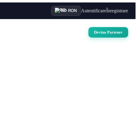
Autentificare
Înregistrare
RO
·
RON
uri
Auto
Croaziere
Contact
Devino Partener