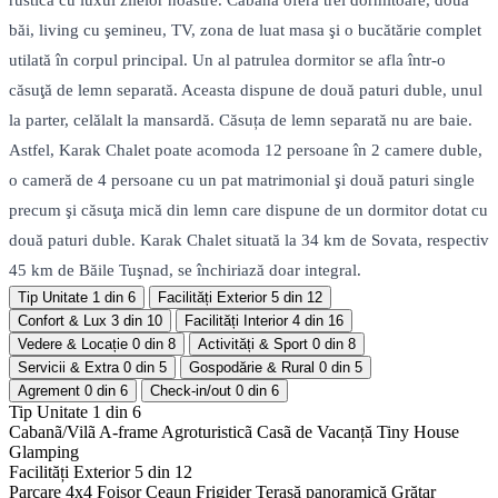
rustică cu luxul zilelor noastre. Cabana oferă trei dormitoare, două
băi, living cu şemineu, TV, zona de luat masa şi o bucătărie complet
utilată în corpul principal. Un al patrulea dormitor se afla într-o
căsuţă de lemn separată. Aceasta dispune de două paturi duble, unul
la parter, celălalt la mansardă. Căsuța de lemn separată nu are baie.
Astfel, Karak Chalet poate acomoda 12 persoane în 2 camere duble,
o cameră de 4 persoane cu un pat matrimonial şi două paturi single
precum şi căsuţa mică din lemn care dispune de un dormitor dotat cu
două paturi duble. Karak Chalet situată la 34 km de Sovata, respectiv
45 km de Băile Tuşnad, se închiriază doar integral.
Tip Unitate
1 din 6
Facilități Exterior
5 din 12
Confort & Lux
3 din 10
Facilități Interior
4 din 16
Vedere & Locație
0 din 8
Activități & Sport
0 din 8
Servicii & Extra
0 din 5
Gospodărie & Rural
0 din 5
Agrement
0 din 6
Check-in/out
0 din 6
Tip Unitate
1 din 6
Cabanã/Vilã
A-frame
Agroturisticã
Casã de Vacanță
Tiny House
Glamping
Facilități Exterior
5 din 12
Parcare 4x4
Foișor
Ceaun
Frigider
Terasă panoramică
Grătar