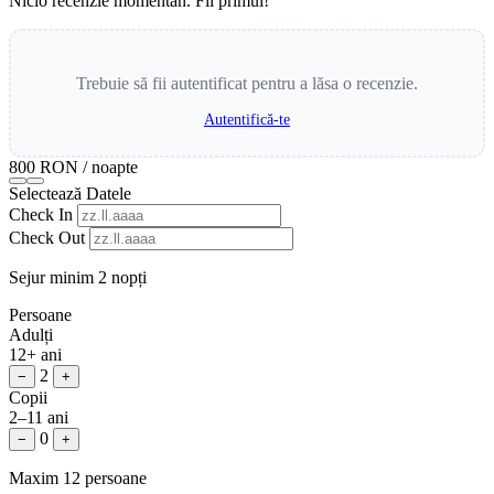
Nicio recenzie momentan. Fii primul!
Trebuie să fii autentificat pentru a lăsa o recenzie.
Autentifică-te
800 RON
/ noapte
Selectează Datele
Check In
Check Out
Sejur minim 2 nopți
Persoane
Adulți
12+ ani
2
−
+
Copii
2–11 ani
0
−
+
Maxim 12 persoane