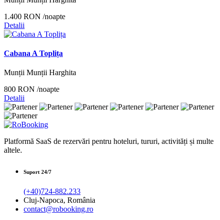
1.400 RON
/noapte
Detalii
Cabana A Toplița
Munții Munții Harghita
800 RON
/noapte
Detalii
Platformă SaaS de rezervări pentru hoteluri, tururi, activități și multe
altele.
Suport 24/7
(+40)724-882.233
Cluj-Napoca, România
contact@robooking.ro