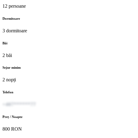
12 persoane
Dormitoare
3 dormitoare
Băi
2 băi
Sejur minim
2 nopți
Telefon
+407******77
Preț / Noapte
800 RON