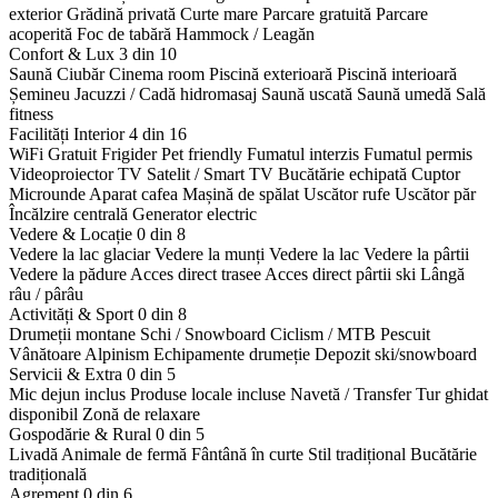
exterior
Grădină privată
Curte mare
Parcare gratuită
Parcare
acoperită
Foc de tabără
Hammock / Leagăn
Confort & Lux
3 din 10
Saună
Ciubăr
Cinema room
Piscină exterioară
Piscină interioară
Șemineu
Jacuzzi / Cadă hidromasaj
Saună uscată
Saună umedă
Sală
fitness
Facilități Interior
4 din 16
WiFi Gratuit
Frigider
Pet friendly
Fumatul interzis
Fumatul permis
Videoproiector
TV Satelit / Smart TV
Bucătărie echipată
Cuptor
Microunde
Aparat cafea
Mașină de spălat
Uscător rufe
Uscător păr
Încălzire centrală
Generator electric
Vedere & Locație
0 din 8
Vedere la lac glaciar
Vedere la munți
Vedere la lac
Vedere la pârtii
Vedere la pădure
Acces direct trasee
Acces direct pârtii ski
Lângă
râu / pârâu
Activități & Sport
0 din 8
Drumeții montane
Schi / Snowboard
Ciclism / MTB
Pescuit
Vânătoare
Alpinism
Echipamente drumeție
Depozit ski/snowboard
Servicii & Extra
0 din 5
Mic dejun inclus
Produse locale incluse
Navetă / Transfer
Tur ghidat
disponibil
Zonă de relaxare
Gospodărie & Rural
0 din 5
Livadă
Animale de fermă
Fântână în curte
Stil tradițional
Bucătărie
tradițională
Agrement
0 din 6