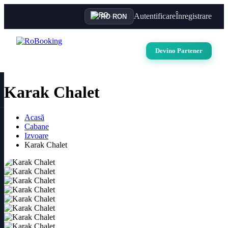
Autentificare
Înregistrare
RO
·
RON
Devino Partener
Karak Chalet
Acasă
Cabane
Izvoare
Karak Chalet