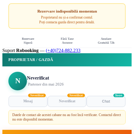
Rezervare indisponibilă momentan
Proprietarul nu și-a confirmat contul.
Poți contacta gazda direct pentru detalii.
Rezervare
Fără Taxe
Anulare
Sigură
Ascunse
Gratuită 72h
Suport
Robooking
—
(+40)724-882.233
PROPRIETAR / GAZDĂ
Neverificat
N
Partener din mai 2026
Neverificat
Neverificat
Soon
Mesaj
Neverificat
Chat
Datele de contact ale acestei cabane nu au fost încă verificate. Contactul direct
nu este disponibil momentan.