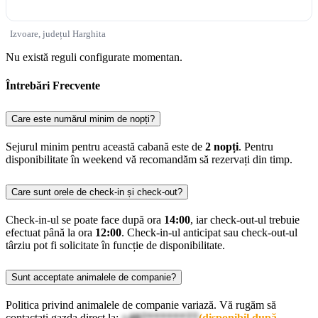
Izvoare, județul Harghita
Nu există reguli configurate momentan.
Întrebări Frecvente
Care este numărul minim de nopți?
Sejurul minim pentru această cabană este de
2 nopți
. Pentru
disponibilitate în weekend vă recomandăm să rezervați din timp.
Care sunt orele de check-in și check-out?
Check-in-ul se poate face după ora
14:00
, iar check-out-ul trebuie
efectuat până la ora
12:00
. Check-in-ul anticipat sau check-out-ul
târziu pot fi solicitate în funcție de disponibilitate.
Sunt acceptate animalele de companie?
Politica privind animalele de companie variază. Vă rugăm să
contactați gazda direct la:
+407******77
(disponibil după