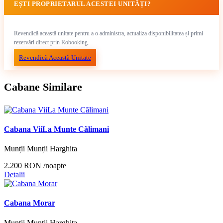
EȘTI PROPRIETARUL ACESTEI UNITĂȚI?
Revendică această unitate pentru a o administra, actualiza disponibilitatea și primi
rezervări direct prin Robooking.
Revendică Această Unitate
Cabane Similare
Cabana ViiLa Munte Călimani
Munții Munții Harghita
2.200 RON
/noapte
Detalii
Cabana Morar
Munții Munții Harghita