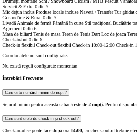
Drumeții montane
Schi / Snowboard
Ciclism / MTB
Pescuit
Vânătoa
Servicii & Extra
0 din 5
Mic dejun inclus
Produse locale incluse
Navetă / Transfer
Tur ghidat 
Gospodărie & Rural
0 din 5
Livadă
Animale de fermă
Fântână în curte
Stil tradițional
Bucătărie tr
Agrement
0 din 6
Masa de biliard
Tenis de masa
Teren de Tenis
Dart
Loc de joaca
Tere
Check-in/out
0 din 6
Check-in flexibil
Check-out flexibil
Check-in 10:00-12:00
Check-in 
Coordonatele nu sunt configurate.
Nu există reguli configurate momentan.
Întrebări Frecvente
Care este numărul minim de nopți?
Sejurul minim pentru această cabană este de
2 nopți
. Pentru disponib
Care sunt orele de check-in și check-out?
Check-in-ul se poate face după ora
14:00
, iar check-out-ul trebuie ef