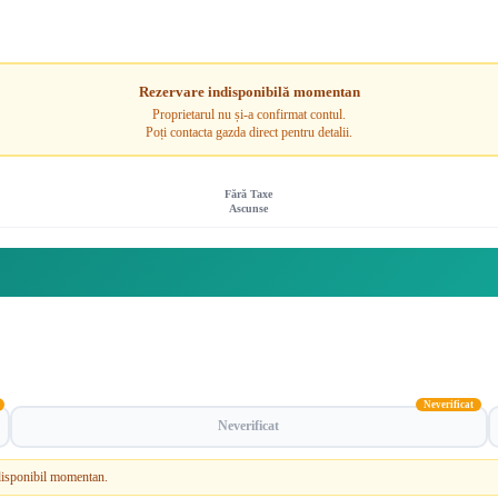
Rezervare indisponibilă momentan
Proprietarul nu și-a confirmat contul.
Poți contacta gazda direct pentru detalii.
Fără Taxe
Ascunse
Neverificat
Neverificat
e disponibil momentan.