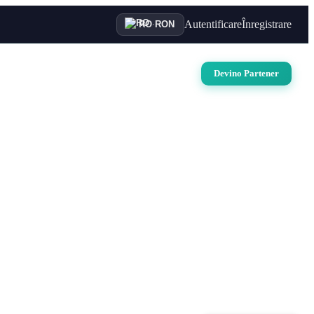
Autentificare
Înregistrare
RO
·
RON
uri
Auto
Croaziere
Contact
Devino Partener