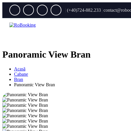
(+40)724-882.233
contact@roboo
Panoramic View Bran
Acasă
Cabane
Bran
Panoramic View Bran