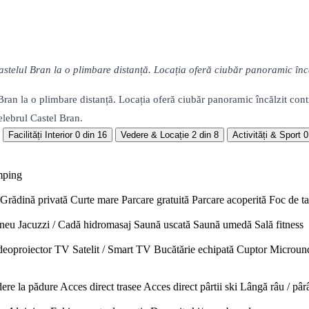
telul Bran la o plimbare distanță. Locația oferă ciubăr panoramic încăl
ran la o plimbare distanță. Locația oferă ciubăr panoramic încălzit contr
elebrul Castel Bran.
Facilități Interior
0 din 16
Vedere & Locație
2 din 8
Activități & Sport
0
mping
Grădină privată
Curte mare
Parcare gratuită
Parcare acoperită
Foc de t
neu
Jacuzzi / Cadă hidromasaj
Saună uscată
Saună umedă
Sală fitness
deoproiector
TV Satelit / Smart TV
Bucătărie echipată
Cuptor
Microun
ere la pădure
Acces direct trasee
Acces direct pârtii ski
Lângă râu / pâr