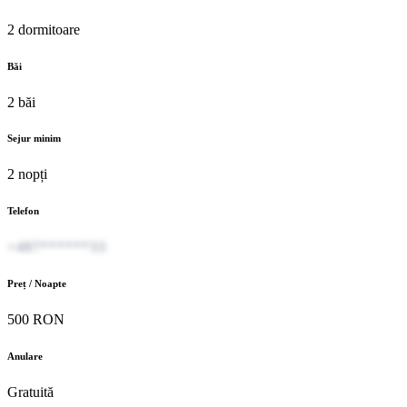
2 dormitoare
Băi
2 băi
Sejur minim
2 nopți
Telefon
+407******33
Preț / Noapte
500 RON
Anulare
Gratuită