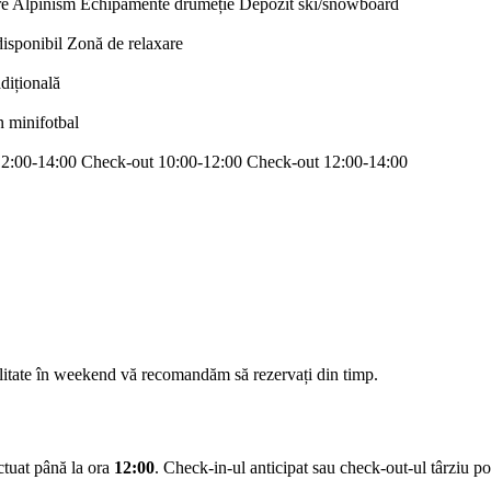
re
Alpinism
Echipamente drumeție
Depozit ski/snowboard
disponibil
Zonă de relaxare
adițională
n minifotbal
12:00-14:00
Check-out 10:00-12:00
Check-out 12:00-14:00
ilitate în weekend vă recomandăm să rezervați din timp.
ectuat până la ora
12:00
. Check-in-ul anticipat sau check-out-ul târziu pot 