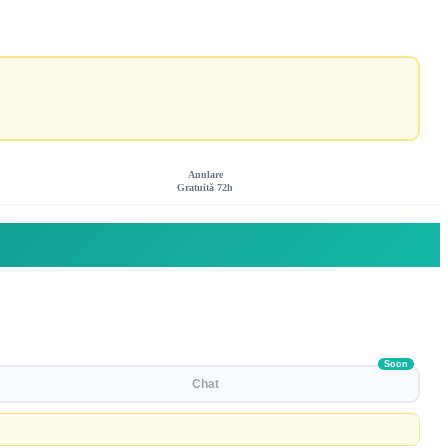
Anulare
Gratuită 72h
Soon
Chat