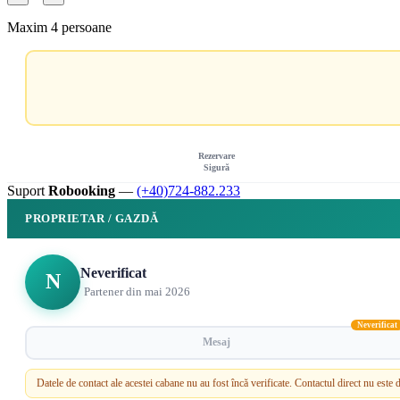
Maxim 4 persoane
Rezervare
Sigură
Suport
Robooking
—
(+40)724-882.233
PROPRIETAR / GAZDĂ
Neverificat
N
Partener din mai 2026
Neverificat
Mesaj
Datele de contact ale acestei cabane nu au fost încă verificate. Contactul direct nu est