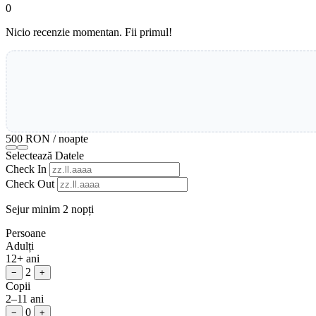
0
Nicio recenzie momentan. Fii primul!
500 RON
/ noapte
Selectează Datele
Check In
Check Out
Sejur minim 2 nopți
Persoane
Adulți
12+ ani
2
−
+
Copii
2–11 ani
0
−
+