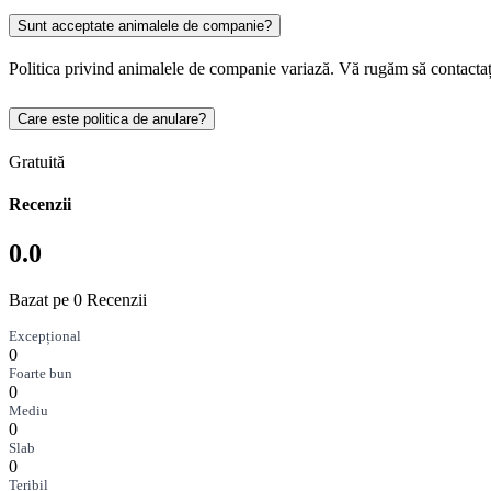
Sunt acceptate animalele de companie?
Politica privind animalele de companie variază. Vă rugăm să contactaț
Care este politica de anulare?
Gratuită
Recenzii
0.0
Bazat pe 0 Recenzii
Excepțional
0
Foarte bun
0
Mediu
0
Slab
0
Teribil