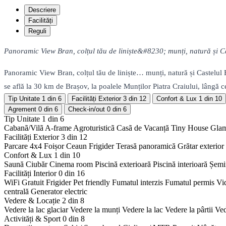
Descriere
Facilități
Reguli
Panoramic View Bran, colțul tău de liniște&#8230; munți, natură și Cas
Panoramic View Bran, colțul tău de liniște… munți, natură și Castelul B
se află la 30 km de Brașov, la poalele Munților Piatra Craiului, lângă c
Tip Unitate
1 din 6
Facilități Exterior
3 din 12
Confort & Lux
1 din 10
Agrement
0 din 6
Check-in/out
0 din 6
Tip Unitate
1 din 6
Cabanã/Vilã
A-frame
Agroturisticã
Casã de Vacanță
Tiny House
Gla
Facilități Exterior
3 din 12
Parcare 4x4
Foișor
Ceaun
Frigider
Terasă panoramică
Grătar exterior
Confort & Lux
1 din 10
Saună
Ciubăr
Cinema room
Piscină exterioară
Piscină interioară
Șemi
Facilități Interior
0 din 16
WiFi Gratuit
Frigider
Pet friendly
Fumatul interzis
Fumatul permis
Vi
centrală
Generator electric
Vedere & Locație
2 din 8
Vedere la lac glaciar
Vedere la munți
Vedere la lac
Vedere la pârtii
Ved
Activități & Sport
0 din 8