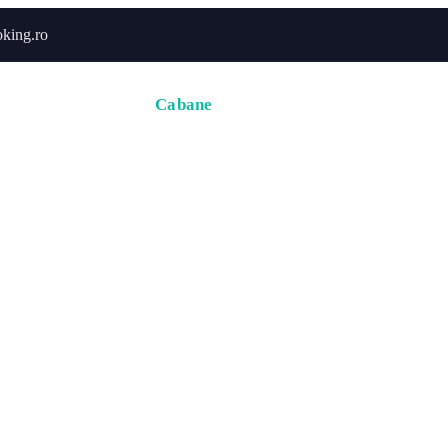
king.ro
Acasă
Hoteluri
Cabane
Tururi
Activități
Zbor