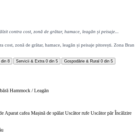
zit contra cost, zonă de grătar, hamace, leagăn și peisaje...
a cost, zonă de grătar, hamace, leagăn și peisaje pitorești. Zona Bran
 din 8
Servicii & Extra
0 din 5
Gospodărie & Rural
0 din 5
abără
Hammock / Leagăn
de
Aparat cafea
Mașină de spălat
Uscător rufe
Uscător păr
Încălzire
âu