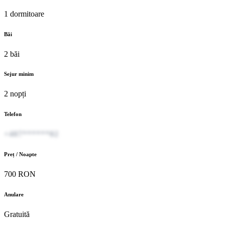
1 dormitoare
Băi
2 băi
Sejur minim
2 nopți
Telefon
+407******02
Preț / Noapte
700 RON
Anulare
Gratuită