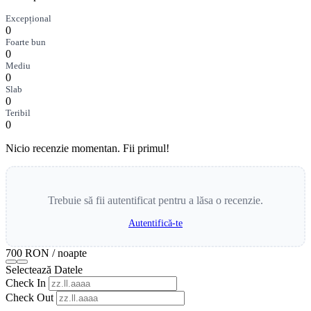
Excepțional
0
Foarte bun
0
Mediu
0
Slab
0
Teribil
0
Nicio recenzie momentan. Fii primul!
Trebuie să fii autentificat pentru a lăsa o recenzie.
Autentifică-te
700 RON
/ noapte
Selectează Datele
Check In
Check Out