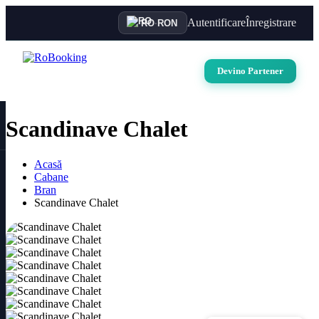
Autentificare
Înregistrare
RO
·
RON
Devino Partener
Scandinave Chalet
Acasă
Cabane
Bran
Scandinave Chalet