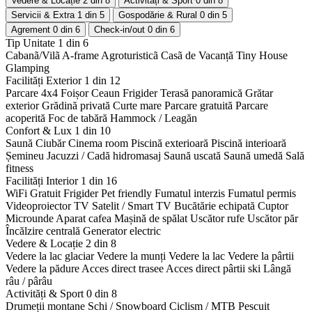
Vedere & Locație
2 din 8
Activități & Sport
0 din 8
Servicii & Extra
1 din 5
Gospodărie & Rural
0 din 5
Agrement
0 din 6
Check-in/out
0 din 6
Tip Unitate
1 din 6
Cabanã/Vilã
A-frame
Agroturisticã
Casã de Vacanță
Tiny House
Glamping
Facilități Exterior
1 din 12
Parcare 4x4
Foișor
Ceaun
Frigider
Terasă panoramică
Grătar
exterior
Grădină privată
Curte mare
Parcare gratuită
Parcare
acoperită
Foc de tabără
Hammock / Leagăn
Confort & Lux
1 din 10
Saună
Ciubăr
Cinema room
Piscină exterioară
Piscină interioară
Șemineu
Jacuzzi / Cadă hidromasaj
Saună uscată
Saună umedă
Sală
fitness
Facilități Interior
1 din 16
WiFi Gratuit
Frigider
Pet friendly
Fumatul interzis
Fumatul permis
Videoproiector
TV Satelit / Smart TV
Bucătărie echipată
Cuptor
Microunde
Aparat cafea
Mașină de spălat
Uscător rufe
Uscător păr
Încălzire centrală
Generator electric
Vedere & Locație
2 din 8
Vedere la lac glaciar
Vedere la munți
Vedere la lac
Vedere la pârtii
Vedere la pădure
Acces direct trasee
Acces direct pârtii ski
Lângă
râu / pârâu
Activități & Sport
0 din 8
Drumeții montane
Schi / Snowboard
Ciclism / MTB
Pescuit