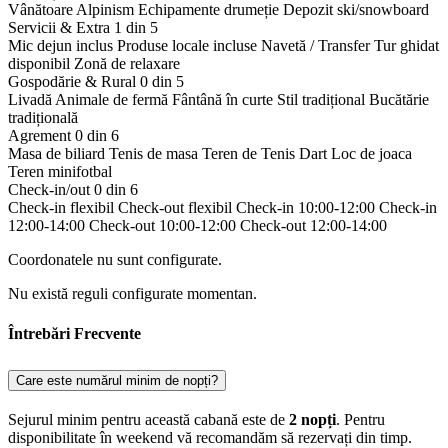
Vânătoare
Alpinism
Echipamente drumeție
Depozit ski/snowboard
Servicii & Extra
1 din 5
Mic dejun inclus
Produse locale incluse
Navetă / Transfer
Tur ghidat
disponibil
Zonă de relaxare
Gospodărie & Rural
0 din 5
Livadă
Animale de fermă
Fântână în curte
Stil tradițional
Bucătărie
tradițională
Agrement
0 din 6
Masa de biliard
Tenis de masa
Teren de Tenis
Dart
Loc de joaca
Teren minifotbal
Check-in/out
0 din 6
Check-in flexibil
Check-out flexibil
Check-in 10:00-12:00
Check-in
12:00-14:00
Check-out 10:00-12:00
Check-out 12:00-14:00
Coordonatele nu sunt configurate.
Nu există reguli configurate momentan.
Întrebări Frecvente
Care este numărul minim de nopți?
Sejurul minim pentru această cabană este de
2 nopți
. Pentru
disponibilitate în weekend vă recomandăm să rezervați din timp.