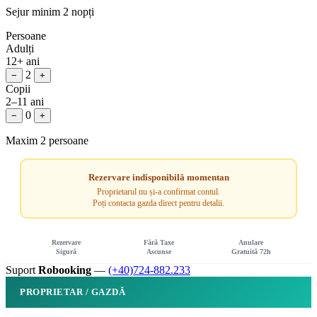
Sejur minim 2 nopți
Persoane
Adulți
12+ ani
2
−
+
Copii
2–11 ani
0
−
+
Maxim 2 persoane
Rezervare indisponibilă momentan
Proprietarul nu și-a confirmat contul.
Poți contacta gazda direct pentru detalii.
Rezervare
Fără Taxe
Anulare
Sigură
Ascunse
Gratuită 72h
Suport
Robooking
—
(+40)724-882.233
PROPRIETAR / GAZDĂ