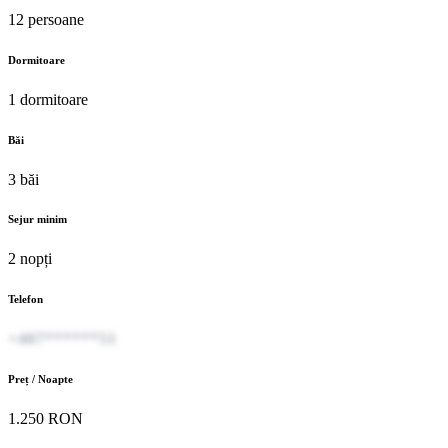
12 persoane
Dormitoare
1 dormitoare
Băi
3 băi
Sejur minim
2 nopți
Telefon
+407******51
Preț / Noapte
1.250 RON