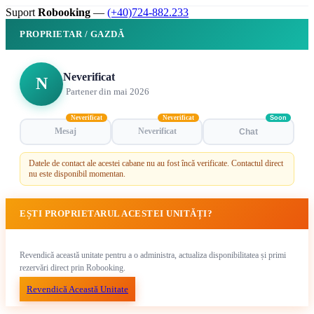
Suport
Robooking
—
(+40)724-882.233
PROPRIETAR / GAZDĂ
Neverificat
N
Partener din mai 2026
Neverificat
Neverificat
Soon
Mesaj
Neverificat
Chat
Datele de contact ale acestei cabane nu au fost încă verificate. Contactul direct
nu este disponibil momentan.
EȘTI PROPRIETARUL ACESTEI UNITĂȚI?
Revendică această unitate pentru a o administra, actualiza disponibilitatea și primi
rezervări direct prin Robooking.
Revendică Această Unitate