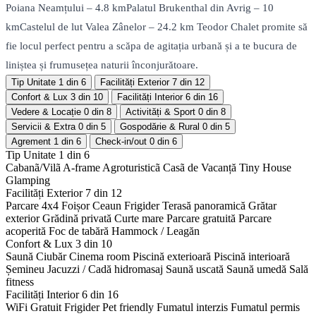
Poiana Neamțului – 4.8 kmPalatul Brukenthal din Avrig – 10
kmCastelul de lut Valea Zânelor – 24.2 km Teodor Chalet promite să
fie locul perfect pentru a scăpa de agitația urbană și a te bucura de
liniștea și frumusețea naturii înconjurătoare.
Tip Unitate
1 din 6
Facilități Exterior
7 din 12
Confort & Lux
3 din 10
Facilități Interior
6 din 16
Vedere & Locație
0 din 8
Activități & Sport
0 din 8
Servicii & Extra
0 din 5
Gospodărie & Rural
0 din 5
Agrement
1 din 6
Check-in/out
0 din 6
Tip Unitate
1 din 6
Cabanã/Vilã
A-frame
Agroturisticã
Casã de Vacanță
Tiny House
Glamping
Facilități Exterior
7 din 12
Parcare 4x4
Foișor
Ceaun
Frigider
Terasă panoramică
Grătar
exterior
Grădină privată
Curte mare
Parcare gratuită
Parcare
acoperită
Foc de tabără
Hammock / Leagăn
Confort & Lux
3 din 10
Saună
Ciubăr
Cinema room
Piscină exterioară
Piscină interioară
Șemineu
Jacuzzi / Cadă hidromasaj
Saună uscată
Saună umedă
Sală
fitness
Facilități Interior
6 din 16
WiFi Gratuit
Frigider
Pet friendly
Fumatul interzis
Fumatul permis