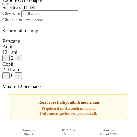
1.250 RON
/ noapte
Selectează Datele
Check In
Check Out
Sejur minim 2 nopți
Persoane
Adulți
12+ ani
2
−
+
Copii
2–11 ani
0
−
+
Maxim 12 persoane
Rezervare indisponibilă momentan
Proprietarul nu și-a confirmat contul.
Poți contacta gazda direct pentru detalii.
Rezervare
Fără Taxe
Anulare
Sigură
Ascunse
Gratuită 72h