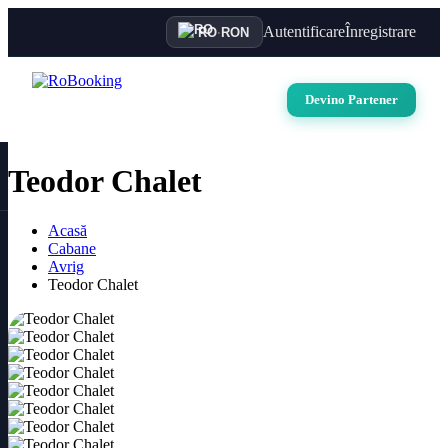
Autentificare
Înregistrare
RO
·
RON
Devino Partener
Teodor Chalet
Acasă
Cabane
Avrig
Teodor Chalet