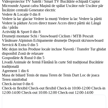
Videoproiector
TV Satelit / Smart TV
Bucătărie echipată
Cuptor
Microunde
Aparat cafea
Mașină de spălat
Uscător rufe
Uscător păr
Încălzire centrală
Generator electric
Vedere & Locație
0 din 8
Vedere la lac glaciar
Vedere la munți
Vedere la lac
Vedere la pârtii
Vedere la pădure
Acces direct trasee
Acces direct pârtii ski
Lângă
râu / pârâu
Activități & Sport
0 din 8
Drumeții montane
Schi / Snowboard
Ciclism / MTB
Pescuit
Vânătoare
Alpinism
Echipamente drumeție
Depozit ski/snowboard
Servicii & Extra
0 din 5
Mic dejun inclus
Produse locale incluse
Navetă / Transfer
Tur ghidat
disponibil
Zonă de relaxare
Gospodărie & Rural
0 din 5
Livadă
Animale de fermă
Fântână în curte
Stil tradițional
Bucătărie
tradițională
Agrement
1 din 6
Masa de biliard
Tenis de masa
Teren de Tenis
Dart
Loc de joaca
Teren minifotbal
Check-in/out
0 din 6
Check-in flexibil
Check-out flexibil
Check-in 10:00-12:00
Check-in
12:00-14:00
Check-out 10:00-12:00
Check-out 12:00-14:00