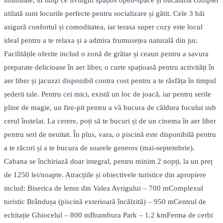
intimitate, în timp ce livingul spațios open-space și bucătăria complet
utilată sunt locurile perfecte pentru socializare și gătit. Cele 3 băi
asigură confortul și comoditatea, iar terasa super cozy este locul
ideal pentru a te relaxa și a admira frumusețea naturală din jur.
Facilitățile oferite includ o zonă de grătar și ceaun pentru a savura
preparate delicioase în aer liber, o curte spațioasă pentru activități în
aer liber și jacuzzi disponibil contra cost pentru a te răsfăța în timpul
șederii tale. Pentru cei mici, există un loc de joacă, iar pentru serile
pline de magie, un fire-pit pentru a vă bucura de căldura focului sub
cerul înstelat. La cerere, poți să te bucuri și de un cinema în aer liber
pentru seri de neuitat. În plus, vara, o piscină este disponibilă pentru
a te răcori și a te bucura de soarele generos (mai-septembrie).
Cabana se închiriază doar integral, pentru minim 2 nopți, la un preț
de 1250 lei/noapte. Atracțiile și obiectivele turistice din apropiere
includ: Biserica de lemn din Valea Avrigului – 700 mComplexul
turistic Brândușa (piscină exterioară încălzită) – 950 mCentrul de
echitație Ghiocelul – 800 mBrambura Park – 1.2 kmFerma de cerbi