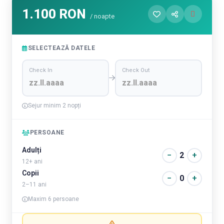
1.100 RON
/ noapte
SELECTEAZĂ DATELE
Check In
Check Out
Sejur minim 2 nopți
PERSOANE
Adulți
−
2
+
12+ ani
Copii
−
0
+
2–11 ani
Maxim 6 persoane