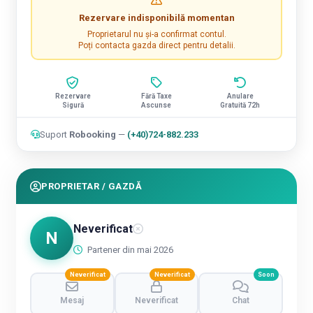
Rezervare indisponibilă momentan
Proprietarul nu și-a confirmat contul.
Poți contacta gazda direct pentru detalii.
Rezervare
Fără Taxe
Anulare
Sigură
Ascunse
Gratuită 72h
Suport
Robooking
—
(+40)724-882.233
PROPRIETAR / GAZDĂ
Neverificat
N
Partener din mai 2026
Neverificat
Neverificat
Soon
Mesaj
Neverificat
Chat