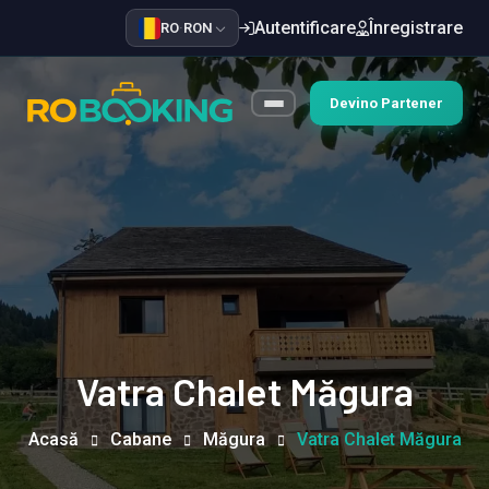
Autentificare
Înregistrare
RO
·
RON
Devino Partener
Vatra Chalet Măgura
Acasă
Cabane
Măgura
Vatra Chalet Măgura