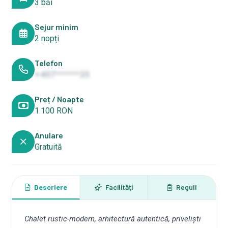
3 băi
Sejur minim
2 nopți
Telefon
+407******25
Preț / Noapte
1.100 RON
Anulare
Gratuită
Descriere
Facilități
Reguli
Chalet rustic-modern, arhitectură autentică, priveliști