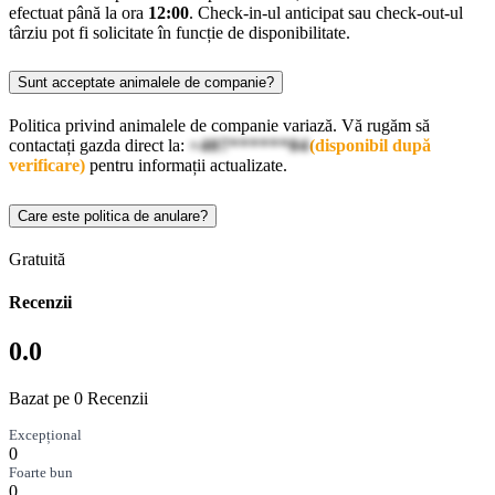
efectuat până la ora
12:00
. Check-in-ul anticipat sau check-out-ul
târziu pot fi solicitate în funcție de disponibilitate.
Sunt acceptate animalele de companie?
Politica privind animalele de companie variază. Vă rugăm să
contactați gazda direct la:
+407******04
(disponibil după
verificare)
pentru informații actualizate.
Care este politica de anulare?
Gratuită
Recenzii
0.0
Bazat pe 0 Recenzii
Excepțional
0
Foarte bun
0