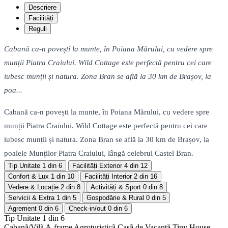
Descriere
Facilități
Reguli
Cabană ca-n povești la munte, în Poiana Mărului, cu vedere spre
munții Piatra Craiului. Wild Cottage este perfectă pentru cei care
iubesc munții și natura. Zona Bran se află la 30 km de Brașov, la
poa...
Cabană ca-n povești la munte, în Poiana Mărului, cu vedere spre
munții Piatra Craiului. Wild Cottage este perfectă pentru cei care
iubesc munții și natura. Zona Bran se află la 30 km de Brașov, la
poalele Munților Piatra Craiului, lângă celebrul Castel Bran.
Tip Unitate
1 din 6
Facilități Exterior
4 din 12
Confort & Lux
1 din 10
Facilități Interior
2 din 16
Vedere & Locație
2 din 8
Activități & Sport
0 din 8
Servicii & Extra
1 din 5
Gospodărie & Rural
0 din 5
Agrement
0 din 6
Check-in/out
0 din 6
Tip Unitate
1 din 6
Cabanã/Vilã
A-frame
Agroturisticã
Casã de Vacanță
Tiny House