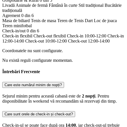
Gospodărie & Rural
0 din 5
Livadă
Animale de fermă
Fântână în curte
Stil tradițional
Bucătărie
tradițională
Agrement
0 din 6
Masa de biliard
Tenis de masa
Teren de Tenis
Dart
Loc de joaca
Teren minifotbal
Check-in/out
0 din 6
Check-in flexibil
Check-out flexibil
Check-in 10:00-12:00
Check-in
12:00-14:00
Check-out 10:00-12:00
Check-out 12:00-14:00
Coordonatele nu sunt configurate.
Nu există reguli configurate momentan.
Întrebări Frecvente
Care este numărul minim de nopți?
Sejurul minim pentru această cabană este de
2 nopți
. Pentru
disponibilitate în weekend vă recomandăm să rezervați din timp.
Care sunt orele de check-in și check-out?
Check-in-ul se poate face după ora
14:00
, iar check-out-ul trebuie