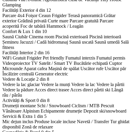
Glamping
Facilități Exterior
4 din 12
Parcare 4x4
Foișor
Ceaun
Frigider
Terasă panoramică
Grătar
exterior
Grădină privată
Curte mare
Parcare gratuită
Parcare
acoperită
Foc de tabără
Hammock / Leagăn
Confort & Lux
1 din 10
Saună
Ciubăr
Cinema room
Piscină exterioară
Piscină interioară
Șemineu
Jacuzzi / Cadă hidromasaj
Saună uscată
Saună umedă
Sală
fitness
Facilități Interior
2 din 16
WiFi Gratuit
Frigider
Pet friendly
Fumatul interzis
Fumatul permis
Videoproiector
TV Satelit / Smart TV
Bucătărie echipată
Cuptor
Microunde
Aparat cafea
Mașină de spălat
Uscător rufe
Uscător păr
Încălzire centrală
Generator electric
Vedere & Locație
2 din 8
Vedere la lac glaciar
Vedere la munți
Vedere la lac
Vedere la pârtii
Vedere la pădure
Acces direct trasee
Acces direct pârtii ski
Lângă
râu / pârâu
Activități & Sport
0 din 8
Drumeții montane
Schi / Snowboard
Ciclism / MTB
Pescuit
Vânătoare
Alpinism
Echipamente drumeție
Depozit ski/snowboard
Servicii & Extra
1 din 5
Mic dejun inclus
Produse locale incluse
Navetă / Transfer
Tur ghidat
disponibil
Zonă de relaxare