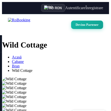
Autentificare
Înregistrare
RO
·
RON
Devino Partener
Wild Cottage
Acasă
Cabane
Bran
Wild Cottage