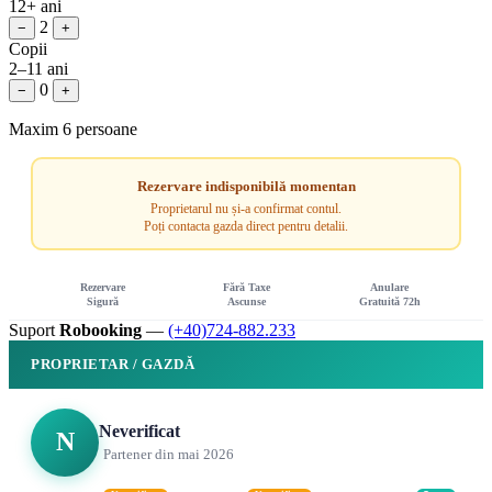
12+ ani
2
−
+
Copii
2–11 ani
0
−
+
Maxim 6 persoane
Rezervare indisponibilă momentan
Proprietarul nu și-a confirmat contul.
Poți contacta gazda direct pentru detalii.
Rezervare
Fără Taxe
Anulare
Sigură
Ascunse
Gratuită 72h
Suport
Robooking
—
(+40)724-882.233
PROPRIETAR / GAZDĂ
Neverificat
N
Partener din mai 2026