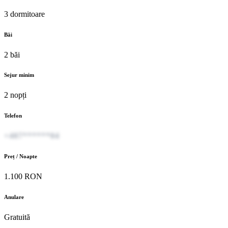
3 dormitoare
Băi
2 băi
Sejur minim
2 nopți
Telefon
+407******04
Preț / Noapte
1.100 RON
Anulare
Gratuită