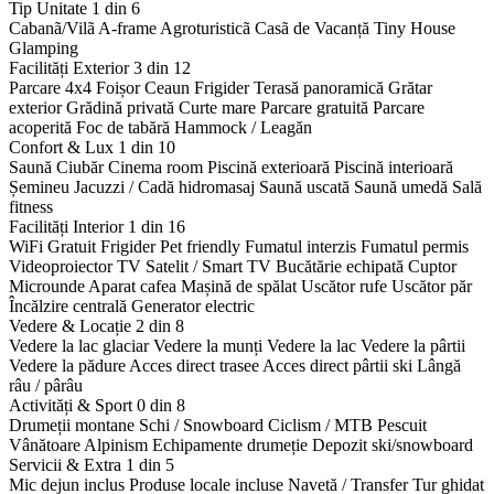
Tip Unitate
1 din 6
Cabanã/Vilã
A-frame
Agroturisticã
Casã de Vacanță
Tiny House
Glamping
Facilități Exterior
3 din 12
Parcare 4x4
Foișor
Ceaun
Frigider
Terasă panoramică
Grătar
exterior
Grădină privată
Curte mare
Parcare gratuită
Parcare
acoperită
Foc de tabără
Hammock / Leagăn
Confort & Lux
1 din 10
Saună
Ciubăr
Cinema room
Piscină exterioară
Piscină interioară
Șemineu
Jacuzzi / Cadă hidromasaj
Saună uscată
Saună umedă
Sală
fitness
Facilități Interior
1 din 16
WiFi Gratuit
Frigider
Pet friendly
Fumatul interzis
Fumatul permis
Videoproiector
TV Satelit / Smart TV
Bucătărie echipată
Cuptor
Microunde
Aparat cafea
Mașină de spălat
Uscător rufe
Uscător păr
Încălzire centrală
Generator electric
Vedere & Locație
2 din 8
Vedere la lac glaciar
Vedere la munți
Vedere la lac
Vedere la pârtii
Vedere la pădure
Acces direct trasee
Acces direct pârtii ski
Lângă
râu / pârâu
Activități & Sport
0 din 8
Drumeții montane
Schi / Snowboard
Ciclism / MTB
Pescuit
Vânătoare
Alpinism
Echipamente drumeție
Depozit ski/snowboard
Servicii & Extra
1 din 5
Mic dejun inclus
Produse locale incluse
Navetă / Transfer
Tur ghidat