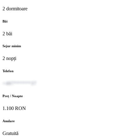
2 dormitoare
Băi
2 băi
Sejur minim
2 nopți
Telefon
+407******37
Preț / Noapte
1.100 RON
Anulare
Gratuită