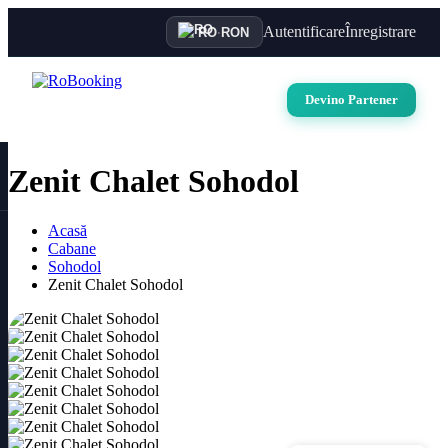
Autentificare
Înregistrare
RO
·
RON
Devino Partener
Zenit Chalet Sohodol
Acasă
Cabane
Sohodol
Zenit Chalet Sohodol