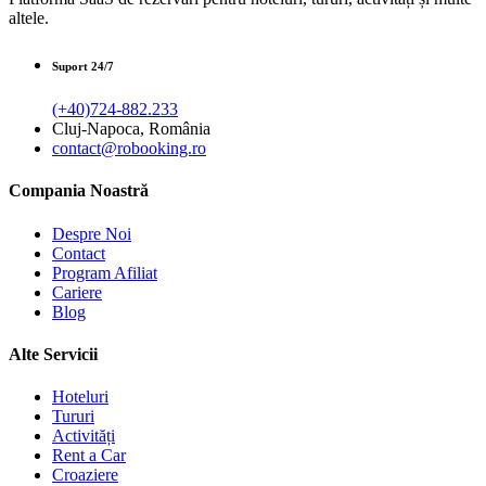
altele.
Suport 24/7
(+40)724-882.233
Cluj-Napoca, România
contact@robooking.ro
Compania Noastră
Despre Noi
Contact
Program Afiliat
Cariere
Blog
Alte Servicii
Hoteluri
Tururi
Activități
Rent a Car
Croaziere