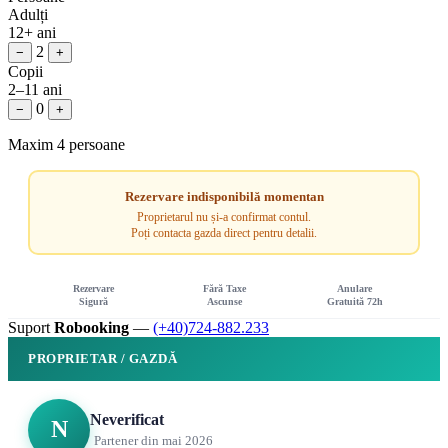
Adulți
12+ ani
2
−
+
Copii
2–11 ani
0
−
+
Maxim 4 persoane
Rezervare indisponibilă momentan
Proprietarul nu și-a confirmat contul.
Poți contacta gazda direct pentru detalii.
Rezervare
Fără Taxe
Anulare
Sigură
Ascunse
Gratuită 72h
Suport
Robooking
—
(+40)724-882.233
PROPRIETAR / GAZDĂ
Neverificat
N
Partener din mai 2026