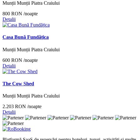
Munții Munții Piatra Craiului
800 RON
/noapte
Detalii
Casa Bună Fundățica
Munții Munții Piatra Craiului
600 RON
/noapte
Detalii
The Cow Shed
Munții Munții Piatra Craiului
2.203 RON
/noapte
Detalii
Platformă SaaS de rezervări pentru hoteluri, tururi, activități și multe