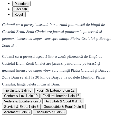
Descriere
Facilități
Reguli
Cabană ca-n povești așezată într-o zonă pitorească de lângă de
Castelul Bran. Zenit Chalet are jacuzzi panoramic pe terasă și
geamuri imense cu super view spre munții Piatra Craiului și Bucegi.
Zona B...
Cabană ca-n povești așezată într-o zonă pitorească de lângă de
Castelul Bran. Zenit Chalet are jacuzzi panoramic pe terasă și
geamuri imense cu super view spre munții Piatra Craiului și Bucegi.
Zona Bran se află la 30 km de Brașov, la poalele Munților Piatra
Craiului, lângă celebrul Castel Bran.
Tip Unitate
1 din 6
Facilități Exterior
3 din 12
Confort & Lux
1 din 10
Facilități Interior
1 din 16
Vedere & Locație
2 din 8
Activități & Sport
0 din 8
Servicii & Extra
1 din 5
Gospodărie & Rural
0 din 5
Agrement
0 din 6
Check-in/out
0 din 6