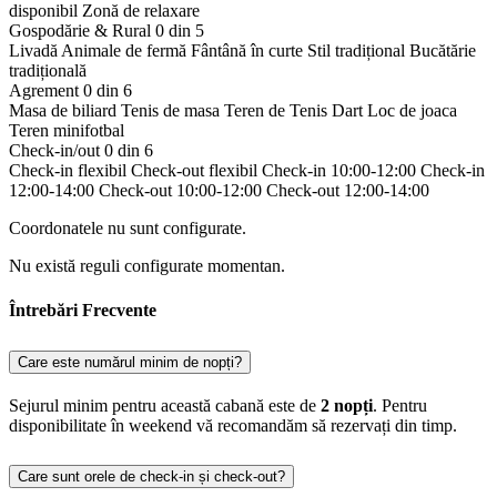
disponibil
Zonă de relaxare
Gospodărie & Rural
0 din 5
Livadă
Animale de fermă
Fântână în curte
Stil tradițional
Bucătărie
tradițională
Agrement
0 din 6
Masa de biliard
Tenis de masa
Teren de Tenis
Dart
Loc de joaca
Teren minifotbal
Check-in/out
0 din 6
Check-in flexibil
Check-out flexibil
Check-in 10:00-12:00
Check-in
12:00-14:00
Check-out 10:00-12:00
Check-out 12:00-14:00
Coordonatele nu sunt configurate.
Nu există reguli configurate momentan.
Întrebări Frecvente
Care este numărul minim de nopți?
Sejurul minim pentru această cabană este de
2 nopți
. Pentru
disponibilitate în weekend vă recomandăm să rezervați din timp.
Care sunt orele de check-in și check-out?