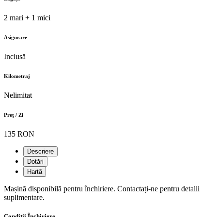
2 mari + 1 mici
Asigurare
Inclusă
Kilometraj
Nelimitat
Preț / Zi
135 RON
Descriere
Dotări
Hartă
Mașină disponibilă pentru închiriere. Contactați-ne pentru detalii
suplimentare.
Condiții Închiriere