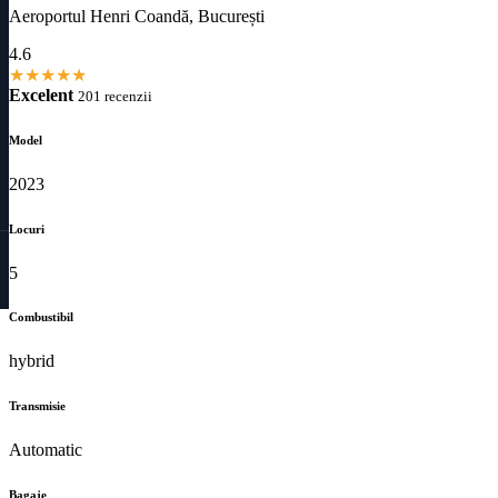
Aeroportul Henri Coandă, București
4.6
★
★
★
★
★
Excelent
201 recenzii
Model
2023
Locuri
5
Combustibil
hybrid
Transmisie
Automatic
Bagaje