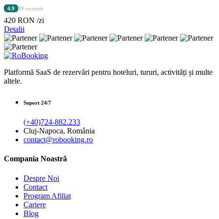
4.9
89 recenzii
420 RON
/zi
Detalii
Platformă SaaS de rezervări pentru hoteluri, tururi, activități și multe
altele.
Suport 24/7
(+40)724-882.233
Cluj-Napoca, România
contact@robooking.ro
Compania Noastră
Despre Noi
Contact
Program Afiliat
Cariere
Blog