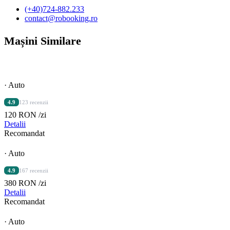
(+40)724-882.233
contact@robooking.ro
Mașini Similare
· Auto
4.9
123 recenzii
120 RON
/zi
Detalii
Recomandat
· Auto
4.9
167 recenzii
380 RON
/zi
Detalii
Recomandat
· Auto