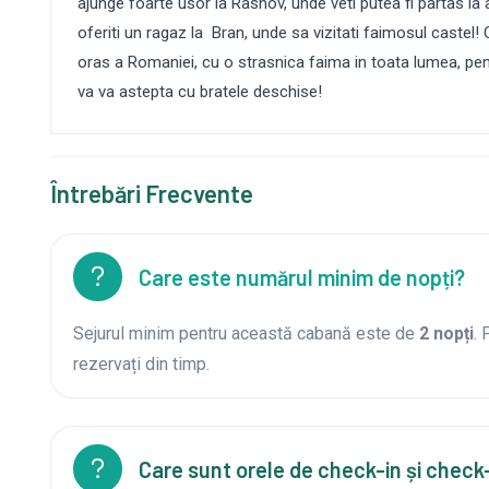
ajunge foarte usor la Rasnov, unde veti putea fi partas la al
oferiti un ragaz la Bran, unde sa vizitati faimosul castel!
oras a Romaniei, cu o strasnica faima in toata lumea, pen
va va astepta cu bratele deschise!
Întrebări Frecvente
Care este numărul minim de nopți?
Sejurul minim pentru această cabană este de
2 nopți
.
rezervați din timp.
Care sunt orele de check-in și check