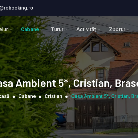
@robooking.ro
luri
Cabane
Tururi
Activități
Zboruri
asa Ambient 5*, Cristian, Bras
casă
Cabane
Cristian
Casa Ambient 5*, Cristian, Bra