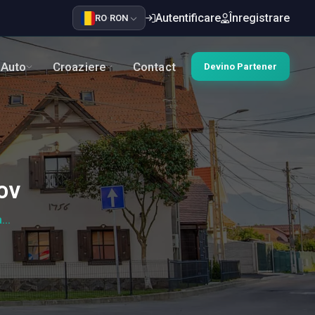
Autentificare
Înregistrare
RO
·
RON
Auto
Croaziere
Contact
Devino Partener
ov
...