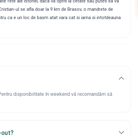
te fete ale istoriei, daca va opriti la cetate sau puteti sa va
 Cristian-ul se afla doar la 9 km de Brasov, o mandrete de
tru ca e un loc de basm atat vara cat si iarna si intotdeauna
 Pentru disponibilitate în weekend vă recomandăm să
-out?