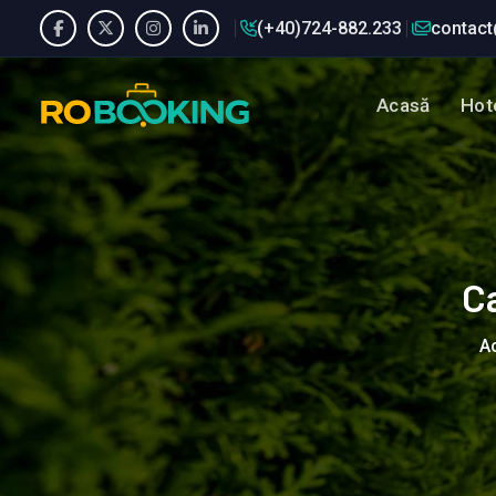
(+40)724-882.233
contact
Acasă
Hote
C
A