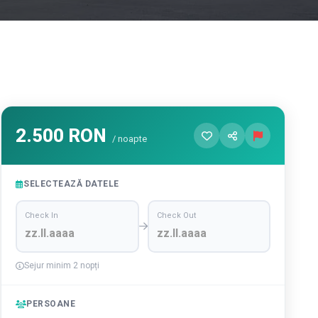
2.500 RON
/ noapte
SELECTEAZĂ DATELE
Check In
Check Out
Sejur minim 2 nopți
PERSOANE