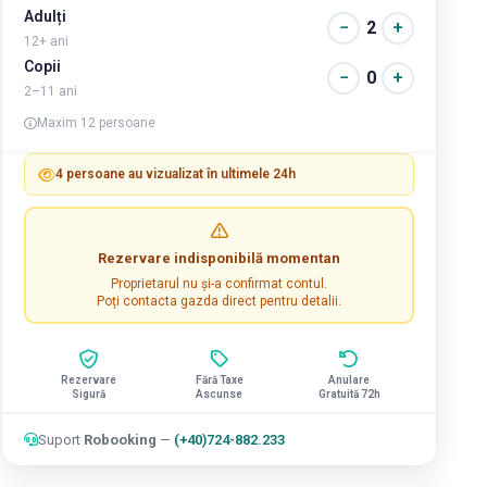
Adulți
−
2
+
12+ ani
Copii
−
0
+
2–11 ani
Maxim 12 persoane
4 persoane au vizualizat în ultimele 24h
Rezervare indisponibilă momentan
Proprietarul nu și-a confirmat contul.
Poți contacta gazda direct pentru detalii.
Rezervare
Fără Taxe
Anulare
Sigură
Ascunse
Gratuită 72h
Suport
Robooking
—
(+40)724-882.233