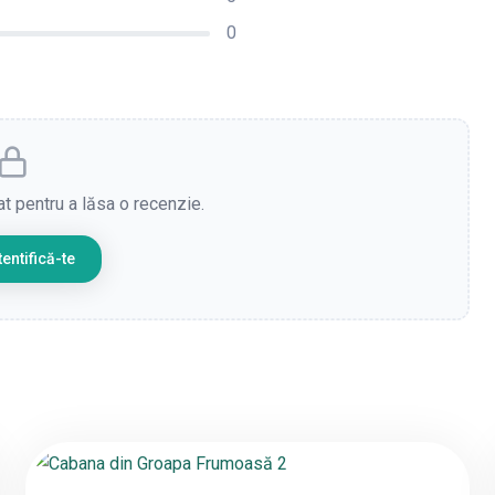
0
cat pentru a lăsa o recenzie.
entifică-te