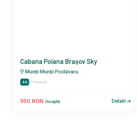
Cabana Poiana Brașov Sky
Munții Munții Postăvaru
4.6
67 recenzii
950 RON
Detalii
/noapte