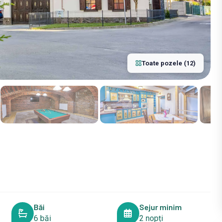
Toate pozele (12)
Băi
Sejur minim
6 băi
2 nopți