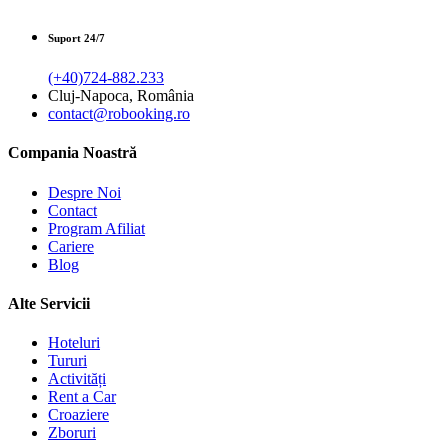
Suport 24/7
(+40)724-882.233
Cluj-Napoca, România
contact@robooking.ro
Compania Noastră
Despre Noi
Contact
Program Afiliat
Cariere
Blog
Alte Servicii
Hoteluri
Tururi
Activități
Rent a Car
Croaziere
Zboruri