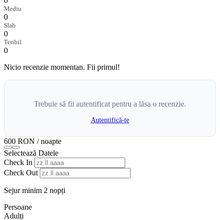
0
Mediu
0
Slab
0
Teribil
0
Nicio recenzie momentan. Fii primul!
Trebuie să fii autentificat pentru a lăsa o recenzie.
Autentifică-te
600 RON
/ noapte
Selectează Datele
Check In
Check Out
Sejur minim 2 nopți
Persoane
Adulți