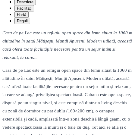
Descriere
Facilități
Hartă
Reguli
Casa de pe Lac este un refugiu open space din lemn situat la 1060 m
altitudine în satul Mătișești, Munții Apuseni. Modern utilată, această
casă oferă toate facilitățile necesare pentru un sejur intim și
relaxant, la care...
Casa de pe Lac este un refugiu open space din lemn situat la 1060 m
altitudine în satul Mătișești, Munții Apuseni. Modern utilată, această
casă oferă toate facilitățile necesare pentru un sejur intim și relaxant,
la care se adaugă priveliștea spectaculoasă. Cabana este open-space,
dispusă pe un singur nivel, și este compusă dintr-un living deschis
cu zonă de dormitor cu pat dublu (160×200 cm), o canapea
extensibilă și cadă, amplasată într-o zonă deschisă lângă geam, cu o
vedere spectaculoasă la munți și o baie cu duș. Tot aici se află și o