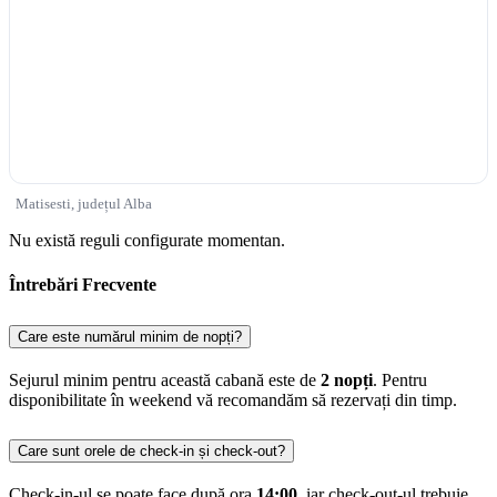
Matisesti, județul Alba
Nu există reguli configurate momentan.
Întrebări Frecvente
Care este numărul minim de nopți?
Sejurul minim pentru această cabană este de
2 nopți
. Pentru
disponibilitate în weekend vă recomandăm să rezervați din timp.
Care sunt orele de check-in și check-out?
Check-in-ul se poate face după ora
14:00
, iar check-out-ul trebuie