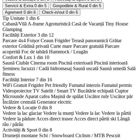
Servicii & Extra
0 din 5
Gospodărie & Rural
0 din 5
Agrement
0 din 6
Check-in/out
0 din 6
Tip Unitate
1 din 6
Cabanã/Vilã
A-frame
Agroturisticã
Casã de Vacanță
Tiny House
Glamping
Facilități Exterior
3 din 12
Parcare 4x4
Foișor
Ceaun
Frigider
Terasă panoramică
Grătar
exterior
Grădină privată
Curte mare
Parcare gratuită
Parcare
acoperită
Foc de tabără
Hammock / Leagăn
Confort & Lux
1 din 10
Saună
Ciubăr
Cinema room
Piscină exterioară
Piscină interioară
Șemineu
Jacuzzi / Cadă hidromasaj
Saună uscată
Saună umedă
Sală
fitness
Facilități Interior
7 din 16
WiFi Gratuit
Frigider
Pet friendly
Fumatul interzis
Fumatul permis
Videoproiector
TV Satelit / Smart TV
Bucătărie echipată
Cuptor
Microunde
Aparat cafea
Mașină de spălat
Uscător rufe
Uscător păr
Încălzire centrală
Generator electric
Vedere & Locație
0 din 8
Vedere la lac glaciar
Vedere la munți
Vedere la lac
Vedere la pârtii
Vedere la pădure
Acces direct trasee
Acces direct pârtii ski
Lângă
râu / pârâu
Activități & Sport
0 din 8
Drumeții montane
Schi / Snowboard
Ciclism / MTB
Pescuit