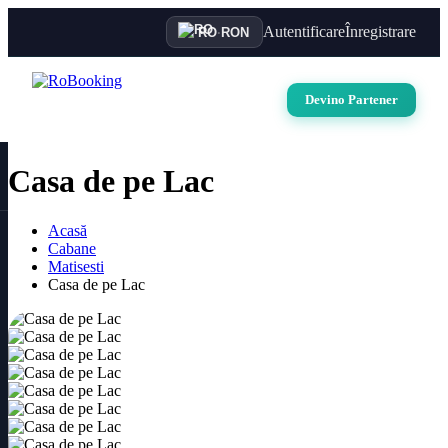
Autentificare
Înregistrare
RO
·
RON
Devino Partener
Casa de pe Lac
Acasă
Cabane
Matisesti
Casa de pe Lac