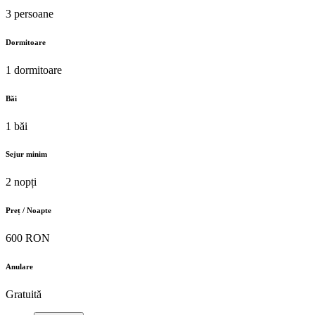
3 persoane
Dormitoare
1 dormitoare
Băi
1 băi
Sejur minim
2 nopți
Preț / Noapte
600 RON
Anulare
Gratuită