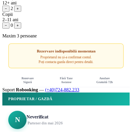
12+ ani
2
−
+
Copii
2–11 ani
0
−
+
Maxim 3 persoane
Rezervare indisponibilă momentan
Proprietarul nu și-a confirmat contul.
Poți contacta gazda direct pentru detalii.
Rezervare
Fără Taxe
Anulare
Sigură
Ascunse
Gratuită 72h
Suport
Robooking
—
(+40)724-882.233
PROPRIETAR / GAZDĂ
Neverificat
N
Partener din mai 2026