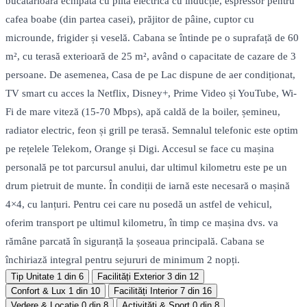
bucătărioară echipată cu plită electrică cu inducție, espressor pentru
cafea boabe (din partea casei), prăjitor de pâine, cuptor cu
microunde, frigider și veselă. Cabana se întinde pe o suprafață de 60
m², cu terasă exterioară de 25 m², având o capacitate de cazare de 3
persoane. De asemenea, Casa de pe Lac dispune de aer condiționat,
TV smart cu acces la Netflix, Disney+, Prime Video și YouTube, Wi-
Fi de mare viteză (15-70 Mbps), apă caldă de la boiler, șemineu,
radiator electric, feon și grill pe terasă. Semnalul telefonic este optim
pe rețelele Telekom, Orange și Digi. Accesul se face cu mașina
personală pe tot parcursul anului, dar ultimul kilometru este pe un
drum pietruit de munte. În condiții de iarnă este necesară o mașină
4×4, cu lanțuri. Pentru cei care nu posedă un astfel de vehicul,
oferim transport pe ultimul kilometru, în timp ce mașina dvs. va
rămâne parcată în siguranță la șoseaua principală. Cabana se
închiriază integral pentru sejururi de minimum 2 nopți.
Tip Unitate
1 din 6
Facilități Exterior
3 din 12
Confort & Lux
1 din 10
Facilități Interior
7 din 16
Vedere & Locație
0 din 8
Activități & Sport
0 din 8