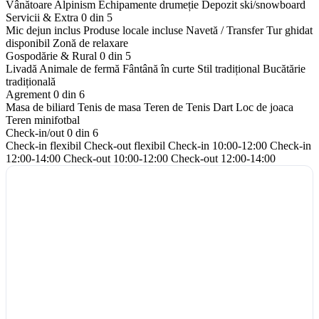
Vânătoare
Alpinism
Echipamente drumeție
Depozit ski/snowboard
Servicii & Extra
0 din 5
Mic dejun inclus
Produse locale incluse
Navetă / Transfer
Tur ghidat
disponibil
Zonă de relaxare
Gospodărie & Rural
0 din 5
Livadă
Animale de fermă
Fântână în curte
Stil tradițional
Bucătărie
tradițională
Agrement
0 din 6
Masa de biliard
Tenis de masa
Teren de Tenis
Dart
Loc de joaca
Teren minifotbal
Check-in/out
0 din 6
Check-in flexibil
Check-out flexibil
Check-in 10:00-12:00
Check-in
12:00-14:00
Check-out 10:00-12:00
Check-out 12:00-14:00