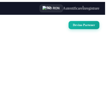
Autentificare
Înregistrare
RO
·
RON
uri
Auto
Croaziere
Contact
Devino Partener