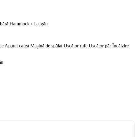
abără
Hammock / Leagăn
de
Aparat cafea
Mașină de spălat
Uscător rufe
Uscător păr
Încălzire
âu