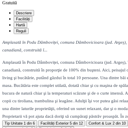
Gratuită
Descriere
Facilități
Hartă
Reguli
Amplasată în Podu Dâmboviței, comuna Dâmbovicioara (jud. Argeș), î
canadiană, construită î...
Amplasată în Podu Dâmboviței, comuna Dâmbovicioara (jud. Argeș), în
canadiană, construită în proporţie de 100% din buşteni. Aici, peisajul o
living şi bucătărie, putând găzdui în total 10 persoane. Una dintre bă
masa. Bucătăria este complet utilată, dotată chiar şi cu maşina de spăla
bucura de natură chiar şi la temperaturi scăzute şi de o curte imensă. 
copii cu tiroliana, trambulina şi leagăne. Adulţii îşi vor putea găsi rel
una dintre laturile proprietăţii, oferind un sunet relaxant, dar şi o mo
Proprietarii vă pot ajuta dacă doriţi să cumpăraţi păstrăv proaspăt. În z
Tip Unitate
1 din 6
Facilități Exterior
5 din 12
Confort & Lux
2 din 10