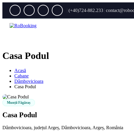
(+40)724-882.233
contact@roboo
Casa Podul
Acasă
Cabane
Dâmbovicioara
Casa Podul
Munții Făgăraș
Casa Podul
Dâmbovicioara, județul Argeș, Dâmbovicioara, Argeș, România