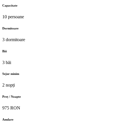
Capacitate
10 persoane
Dormitoare
3 dormitoare
Băi
3 băi
Sejur minim
2 nopți
Preț / Noapte
975 RON
Anulare