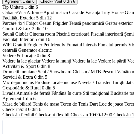
Agrement
1 din 6
Check-in/out
0 din 6
Tip Unitate
1 din 6
Cabanã/Vilã
A-frame
Agroturisticã
Casã de Vacanță
Tiny House
Gla
Facilități Exterior
5 din 12
Parcare 4x4
Foișor
Ceaun
Frigider
Terasă panoramică
Grătar exterior
Confort & Lux
2 din 10
Saună
Ciubăr
Cinema room
Piscină exterioară
Piscină interioară
Șemi
Facilități Interior
5 din 16
WiFi Gratuit
Frigider
Pet friendly
Fumatul interzis
Fumatul permis
Vi
centrală
Generator electric
Vedere & Locație
0 din 8
Vedere la lac glaciar
Vedere la munți
Vedere la lac
Vedere la pârtii
Ved
Activități & Sport
0 din 8
Drumeții montane
Schi / Snowboard
Ciclism / MTB
Pescuit
Vânătoa
Servicii & Extra
0 din 5
Mic dejun inclus
Produse locale incluse
Navetă / Transfer
Tur ghidat 
Gospodărie & Rural
0 din 5
Livadă
Animale de fermă
Fântână în curte
Stil tradițional
Bucătărie tr
Agrement
1 din 6
Masa de biliard
Tenis de masa
Teren de Tenis
Dart
Loc de joaca
Tere
Check-in/out
0 din 6
Check-in flexibil
Check-out flexibil
Check-in 10:00-12:00
Check-in 