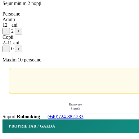
Sejur minim 2 nopți
Persoane
Adulți
12+ ani
2
−
+
Copii
2–11 ani
0
−
+
Maxim 10 persoane
Rezervare
Sigură
Suport
Robooking
—
(+40)724-882.233
PROPRIETAR / GAZDĂ