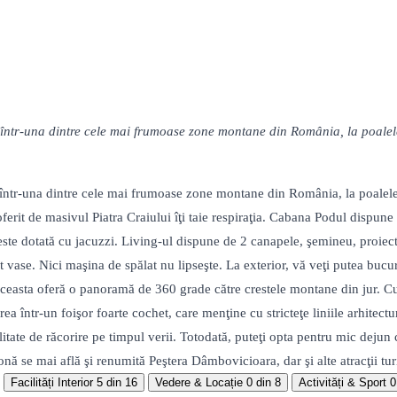
ntr-una dintre cele mai frumoase zone montane din România, la poalel
tr-una dintre cele mai frumoase zone montane din România, la poalele 
ferit de masivul Piatra Craiului îţi taie respiraţia. Cabana Podul dispune 
i este dotată cu jacuzzi. Living-ul dispune de 2 canapele, şemineu, pro
t vase. Nici maşina de spălat nu lipseşte. La exterior, vă veţi putea bucu
Aceasta oferă o panoramă de 360 grade către crestele montane din jur. Cu
aarea într-un foişor foarte cochet, care menţine cu stricteţe liniile arhi
dalitate de răcorire pe timpul verii. Totodată, puteţi opta pentru mic dej
onă se mai află şi renumită Peştera Dâmbovicioara, dar şi alte atracţii tur
Facilități Interior
5 din 16
Vedere & Locație
0 din 8
Activități & Sport
0