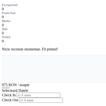
Excepțional
0
Foarte bun
0
Mediu
0
Slab
0
Teribil
0
Nicio recenzie momentan. Fii primul!
975 RON
/ noapte
Selectează Datele
Check In
Check Out