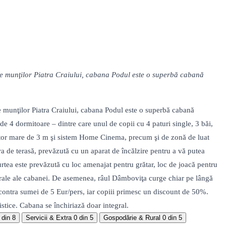
e munţilor Piatra Craiului, cabana Podul este o superbă cabană
munţilor Piatra Craiului, cabana Podul este o superbă cabană
de 4 dormitoare – dintre care unul de copii cu 4 paturi single, 3 băi,
iector mare de 3 m şi sistem Home Cinema, precum şi de zonă de luat
ra de terasă, prevăzută cu un aparat de încălzire pentru a vă putea
rtea este prevăzută cu loc amenajat pentru grătar, loc de joacă pentru
tecturale ale cabanei. De asemenea, râul Dâmboviţa curge chiar pe lângă
un contra sumei de 5 Eur/pers, iar copiii primesc un discount de 50%.
istice. Cabana se închiriază doar integral.
 din 8
Servicii & Extra
0 din 5
Gospodărie & Rural
0 din 5