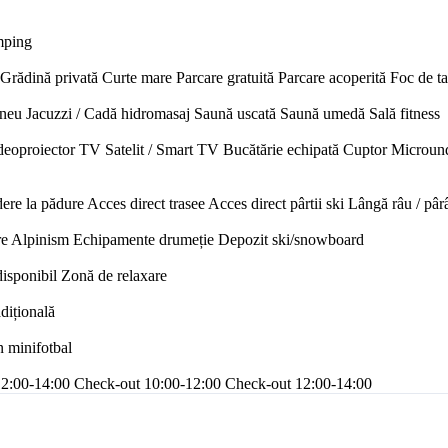
mping
Grădină privată
Curte mare
Parcare gratuită
Parcare acoperită
Foc de t
neu
Jacuzzi / Cadă hidromasaj
Saună uscată
Saună umedă
Sală fitness
deoproiector
TV Satelit / Smart TV
Bucătărie echipată
Cuptor
Microun
ere la pădure
Acces direct trasee
Acces direct pârtii ski
Lângă râu / pâr
re
Alpinism
Echipamente drumeție
Depozit ski/snowboard
disponibil
Zonă de relaxare
adițională
n minifotbal
12:00-14:00
Check-out 10:00-12:00
Check-out 12:00-14:00