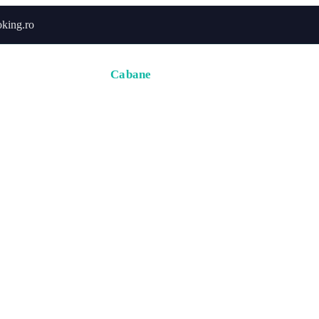
king.ro
Acasă
Hoteluri
Cabane
Tururi
Activități
Zbor