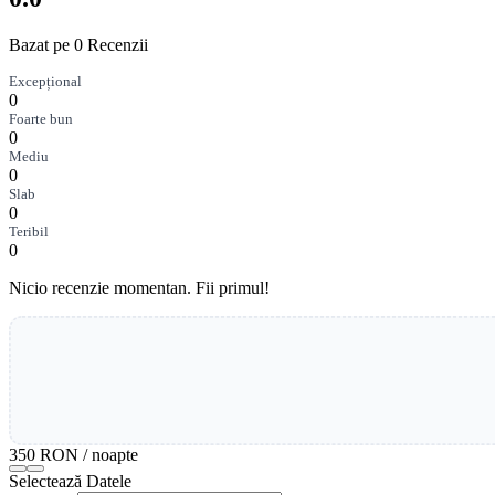
Bazat pe 0 Recenzii
Excepțional
0
Foarte bun
0
Mediu
0
Slab
0
Teribil
0
Nicio recenzie momentan. Fii primul!
350 RON
/ noapte
Selectează Datele