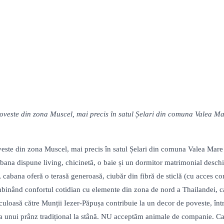
veste din zona Muscel, mai precis în satul Șelari din comuna Valea Ma
este din zona Muscel, mai precis în satul Șelari din comuna Valea Mare
ana dispune living, chicinetă, o baie și un dormitor matrimonial deschis 
abana oferă o terasă generoasă, ciubăr din fibră de sticlă (cu acces cont
Îmbinând confortul cotidian cu elemente din zona de nord a Thailandei, ca
taculoasă către Munții Iezer-Păpușa contribuie la un decor de poveste, înt
ea unui prânz tradițional la stână. NU acceptăm animale de companie. Cab