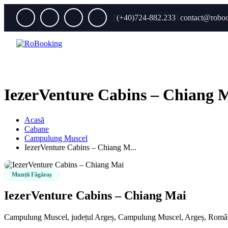
(+40)724-882.233
contact@roboo
IezerVenture Cabins – Chiang 
Acasă
Cabane
Campulung Muscel
IezerVenture Cabins – Chiang M...
Munții Făgăraș
IezerVenture Cabins – Chiang Mai
Campulung Muscel, județul Argeș, Campulung Muscel, Argeș, Româ