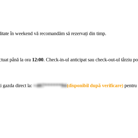
ilitate în weekend vă recomandăm să rezervați din timp.
ectuat până la ora
12:00
. Check-in-ul anticipat sau check-out-ul târziu pot 
i gazda direct la:
+407******94
(disponibil după verificare)
pentru 