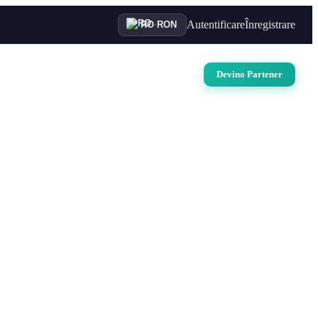
Autentificare
Înregistrare
RO
·
RON
uri
Auto
Croaziere
Contact
Devino Partener