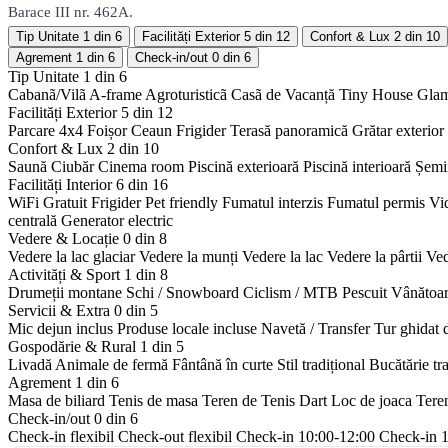
Barace III nr. 462A.
Tip Unitate
1 din 6
Facilități Exterior
5 din 12
Confort & Lux
2 din 10
Agrement
1 din 6
Check-in/out
0 din 6
Tip Unitate
1 din 6
Cabanã/Vilã
A-frame
Agroturisticã
Casã de Vacanță
Tiny House
Gla
Facilități Exterior
5 din 12
Parcare 4x4
Foișor
Ceaun
Frigider
Terasă panoramică
Grătar exterior
Confort & Lux
2 din 10
Saună
Ciubăr
Cinema room
Piscină exterioară
Piscină interioară
Șemi
Facilități Interior
6 din 16
WiFi Gratuit
Frigider
Pet friendly
Fumatul interzis
Fumatul permis
Vi
centrală
Generator electric
Vedere & Locație
0 din 8
Vedere la lac glaciar
Vedere la munți
Vedere la lac
Vedere la pârtii
Ved
Activități & Sport
1 din 8
Drumeții montane
Schi / Snowboard
Ciclism / MTB
Pescuit
Vânătoa
Servicii & Extra
0 din 5
Mic dejun inclus
Produse locale incluse
Navetă / Transfer
Tur ghidat 
Gospodărie & Rural
1 din 5
Livadă
Animale de fermă
Fântână în curte
Stil tradițional
Bucătărie tr
Agrement
1 din 6
Masa de biliard
Tenis de masa
Teren de Tenis
Dart
Loc de joaca
Tere
Check-in/out
0 din 6
Check-in flexibil
Check-out flexibil
Check-in 10:00-12:00
Check-in 