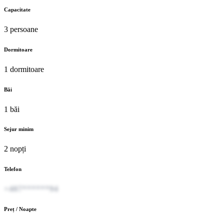
Capacitate
3 persoane
Dormitoare
1 dormitoare
Băi
1 băi
Sejur minim
2 nopți
Telefon
+407******94
Preț / Noapte