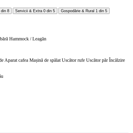
 din 8
Servicii & Extra
0 din 5
Gospodărie & Rural
1 din 5
abără
Hammock / Leagăn
de
Aparat cafea
Mașină de spălat
Uscător rufe
Uscător păr
Încălzire
âu