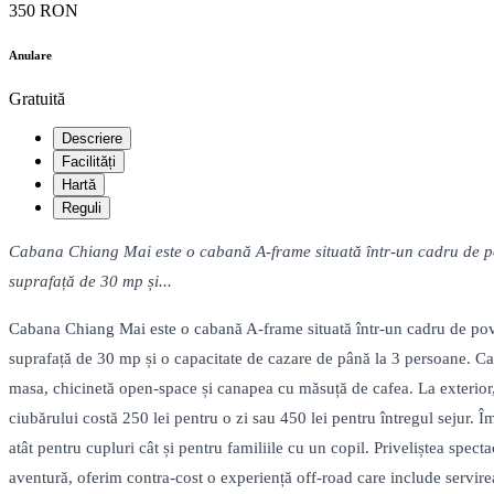
350 RON
Anulare
Gratuită
Descriere
Facilități
Hartă
Reguli
Cabana Chiang Mai este o cabană A-frame situată într-un cadru de po
suprafață de 30 mp și...
Cabana Chiang Mai este o cabană A-frame situată într-un cadru de pov
suprafață de 30 mp și o capacitate de cazare de până la 3 persoane. Cab
masa, chicinetă open-space și canapea cu măsuță de cafea. La exterior, c
ciubărului costă 250 lei pentru o zi sau 450 lei pentru întregul sejur. 
atât pentru cupluri cât și pentru familiile cu un copil. Priveliștea spec
aventură, oferim contra-cost o experiență off-road care include servir