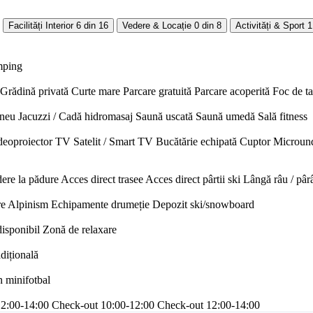
Facilități Interior
6 din 16
Vedere & Locație
0 din 8
Activități & Sport
1
mping
Grădină privată
Curte mare
Parcare gratuită
Parcare acoperită
Foc de t
neu
Jacuzzi / Cadă hidromasaj
Saună uscată
Saună umedă
Sală fitness
deoproiector
TV Satelit / Smart TV
Bucătărie echipată
Cuptor
Microun
ere la pădure
Acces direct trasee
Acces direct pârtii ski
Lângă râu / pâr
re
Alpinism
Echipamente drumeție
Depozit ski/snowboard
disponibil
Zonă de relaxare
adițională
n minifotbal
12:00-14:00
Check-out 10:00-12:00
Check-out 12:00-14:00