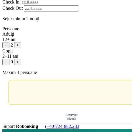
Check In
Check Out
Sejur minim 2 nopți
Persoane
Adulți
12+ ani
2
−
+
Copii
2–11 ani
0
−
+
Maxim 3 persoane
Rezervare
Sigură
Suport
Robooking
—
(+40)724-882.233