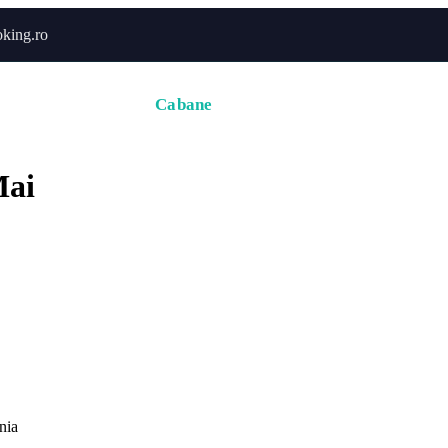
king.ro
Acasă
Hoteluri
Cabane
Tururi
Activități
Zbor
Mai
nia