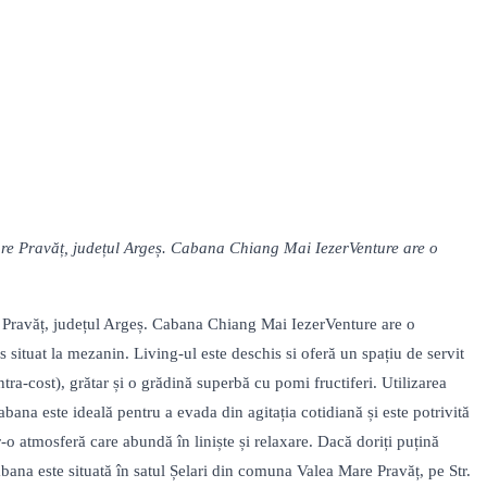
re Pravăț, județul Argeș. Cabana Chiang Mai IezerVenture are o
 Pravăț, județul Argeș. Cabana Chiang Mai IezerVenture are o
situat la mezanin. Living-ul este deschis si oferă un spațiu de servit
ra-cost), grătar și o grădină superbă cu pomi fructiferi. Utilizarea
bana este ideală pentru a evada din agitația cotidiană și este potrivită
r-o atmosferă care abundă în liniște și relaxare. Dacă doriți puțină
ana este situată în satul Șelari din comuna Valea Mare Pravăț, pe Str.