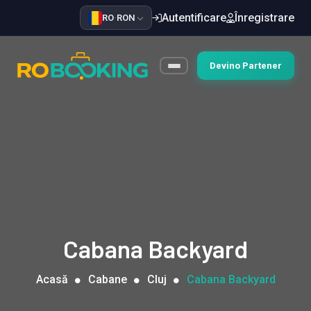
Autentificare
Înregistrare
RO
·
RON
Devino Partener
Cabana Backyard
Acasă
Cabane
Cluj
Cabana Backyard