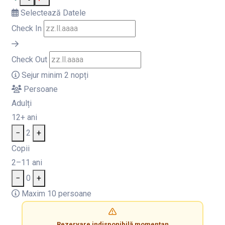
Selectează Datele
Check In
Check Out
Sejur minim 2 nopți
Persoane
Adulți
12+ ani
−
2
+
Copii
2–11 ani
−
0
+
Maxim 10 persoane
Rezervare indisponibilă momentan