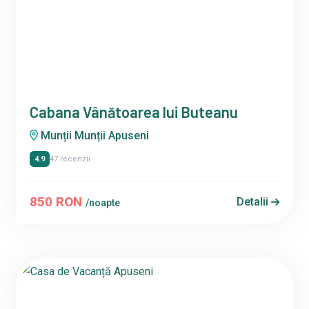
Cabana Vânătoarea lui Buteanu
Munții Munții Apuseni
4.9
47 recenzii
850 RON
Detalii
/noapte