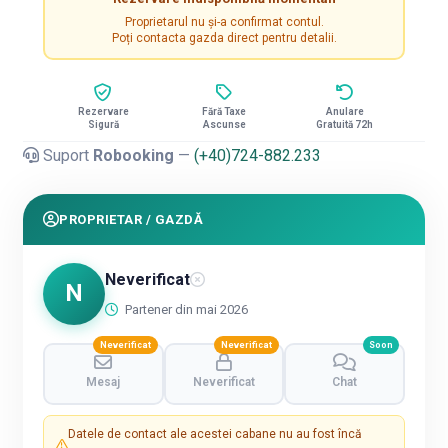
Proprietarul nu și-a confirmat contul.
Poți contacta gazda direct pentru detalii.
Rezervare
Fără Taxe
Anulare
Sigură
Ascunse
Gratuită 72h
Suport
Robooking
—
(+40)724-882.233
PROPRIETAR / GAZDĂ
Neverificat
N
Partener din mai 2026
Neverificat
Neverificat
Soon
Mesaj
Neverificat
Chat
Datele de contact ale acestei cabane nu au fost încă