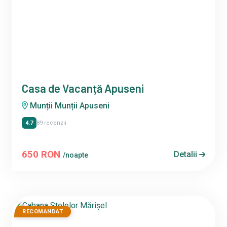
Casa de Vacanță Apuseni
Munții Munții Apuseni
4.7
89 recenzii
650 RON
Detalii
/noapte
RECOMANDAT