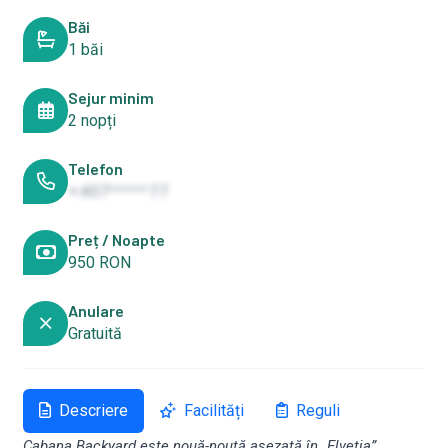
Băi
1 băi
Sejur minim
2 nopți
Telefon
+407*****77
Preț / Noapte
950 RON
Anulare
Gratuită
Descriere
Facilități
Reguli
Cabana Backyard este nouă-nouță așezată în „Elveția”