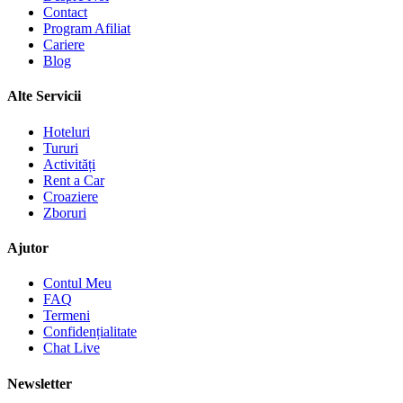
Contact
Program Afiliat
Cariere
Blog
Alte Servicii
Hoteluri
Tururi
Activități
Rent a Car
Croaziere
Zboruri
Ajutor
Contul Meu
FAQ
Termeni
Confidențialitate
Chat Live
Newsletter