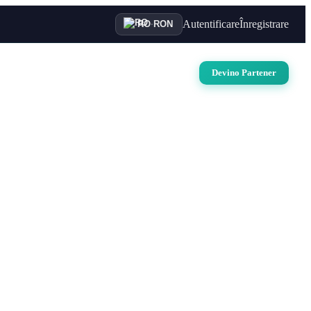
Autentificare
Înregistrare
RO
·
RON
uri
Auto
Croaziere
Contact
Devino Partener