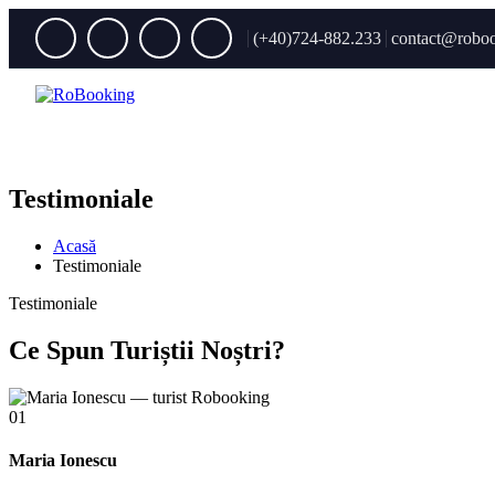
(+40)724-882.233
contact@roboo
Testimoniale
Acasă
Testimoniale
Testimoniale
Ce Spun Turiștii Noștri?
01
Maria Ionescu