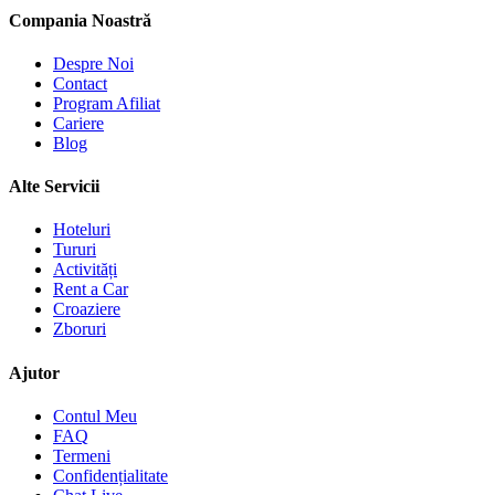
Compania Noastră
Despre Noi
Contact
Program Afiliat
Cariere
Blog
Alte Servicii
Hoteluri
Tururi
Activități
Rent a Car
Croaziere
Zboruri
Ajutor
Contul Meu
FAQ
Termeni
Confidențialitate