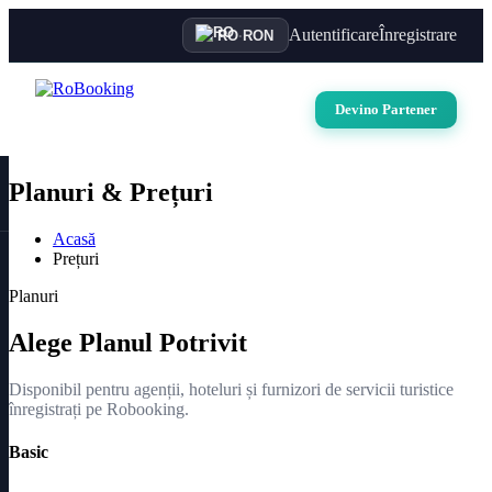
Autentificare
Înregistrare
RO
·
RON
Devino Partener
Planuri & Prețuri
Acasă
Prețuri
Planuri
Alege Planul Potrivit
Disponibil pentru agenții, hoteluri și furnizori de servicii turistice
înregistrați pe Robooking.
Basic