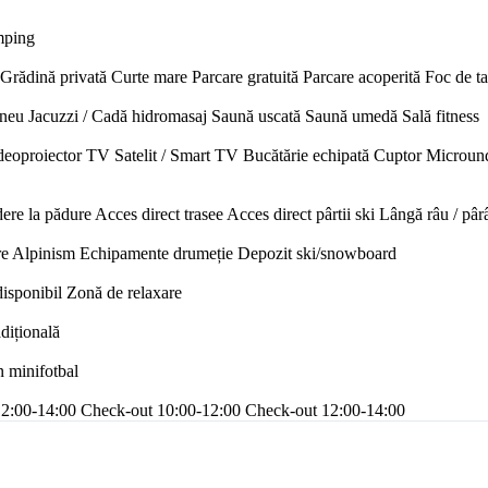
mping
Grădină privată
Curte mare
Parcare gratuită
Parcare acoperită
Foc de t
neu
Jacuzzi / Cadă hidromasaj
Saună uscată
Saună umedă
Sală fitness
deoproiector
TV Satelit / Smart TV
Bucătărie echipată
Cuptor
Microun
ere la pădure
Acces direct trasee
Acces direct pârtii ski
Lângă râu / pâr
re
Alpinism
Echipamente drumeție
Depozit ski/snowboard
disponibil
Zonă de relaxare
adițională
n minifotbal
12:00-14:00
Check-out 10:00-12:00
Check-out 12:00-14:00