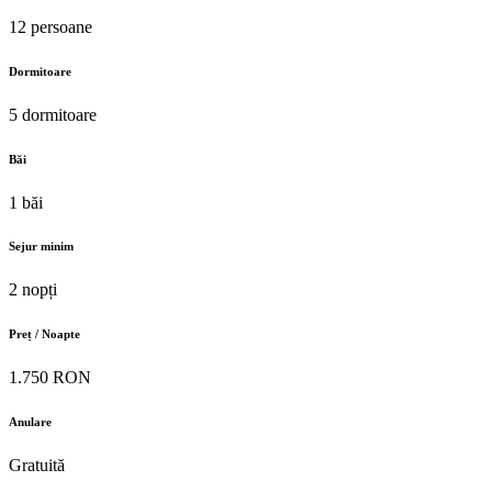
12 persoane
Dormitoare
5 dormitoare
Băi
1 băi
Sejur minim
2 nopți
Preț / Noapte
1.750 RON
Anulare
Gratuită