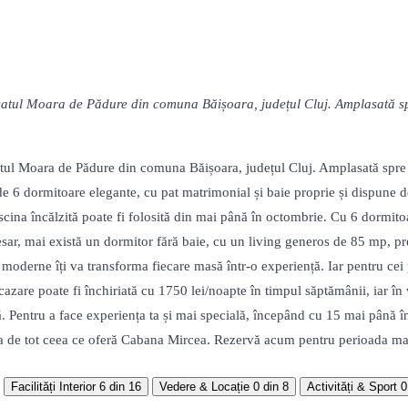
satul Moara de Pădure din comuna Băișoara, județul Cluj. Amplasată spre 
atul Moara de Pădure din comuna Băișoara, județul Cluj. Amplasată spre Va
6 dormitoare elegante, cu pat matrimonial și baie proprie și dispune de 
piscina încălzită poate fi folosită din mai până în octombrie. Cu 6 dormi
sar, mai există un dormitor fără baie, cu un living generos de 85 mp, pre
 moderne îți va transforma fiecare masă într-o experiență. Iar pentru cei 
cazare poate fi închiriată cu 1750 lei/noapte în timpul săptămânii, iar î
ță. Pentru a face experiența ta și mai specială, începând cu 15 mai până î
ra de tot ceea ce oferă Cabana Mircea. Rezervă acum pentru perioada mai 
Facilități Interior
6 din 16
Vedere & Locație
0 din 8
Activități & Sport
0