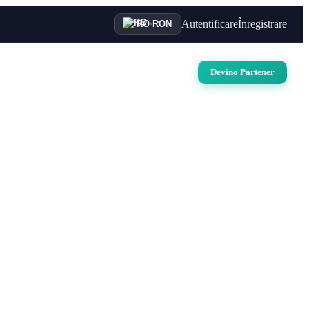
Autentificare
Înregistrare
RO
·
RON
uri
Auto
Croaziere
Contact
Devino Partener