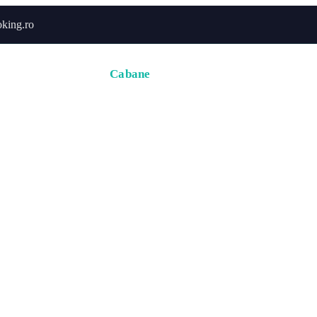
king.ro
Acasă
Hoteluri
Cabane
Tururi
Activități
Zbor