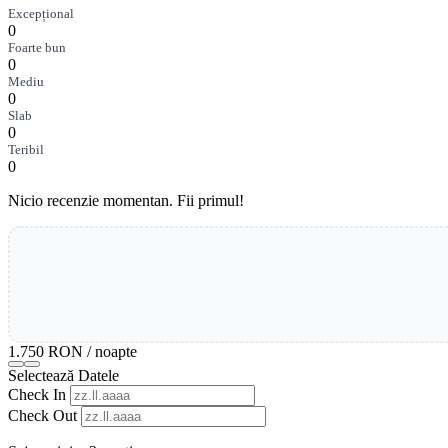
Excepțional
0
Foarte bun
0
Mediu
0
Slab
0
Teribil
0
Nicio recenzie momentan. Fii primul!
1.750 RON
/ noapte
Selectează Datele
Check In
Check Out