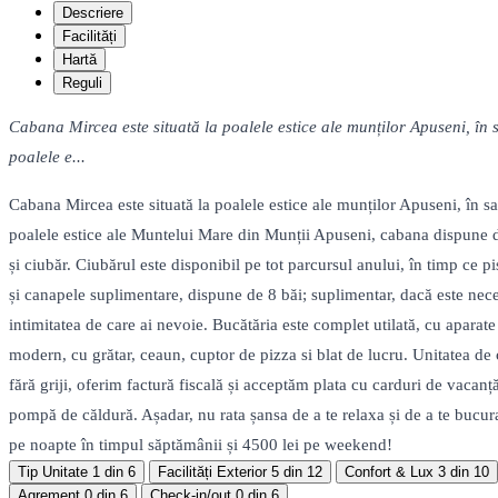
Descriere
Facilități
Hartă
Reguli
Cabana Mircea este situată la poalele estice ale munților Apuseni, în 
poalele e...
Cabana Mircea este situată la poalele estice ale munților Apuseni, în s
poalele estice ale Muntelui Mare din Munții Apuseni, cabana dispune de 
și ciubăr. Ciubărul este disponibil pe tot parcursul anului, în timp ce 
și canapele suplimentare, dispune de 8 băi; suplimentar, dacă este nece
intimitatea de care ai nevoie. Bucătăria este complet utilată, cu aparate
modern, cu grătar, ceaun, cuptor de pizza si blat de lucru. Unitatea de 
fără griji, oferim factură fiscală și acceptăm plata cu carduri de vacan
pompă de căldură. Așadar, nu rata șansa de a te relaxa și de a te bucu
pe noapte în timpul săptămânii și 4500 lei pe weekend!
Tip Unitate
1 din 6
Facilități Exterior
5 din 12
Confort & Lux
3 din 10
Agrement
0 din 6
Check-in/out
0 din 6