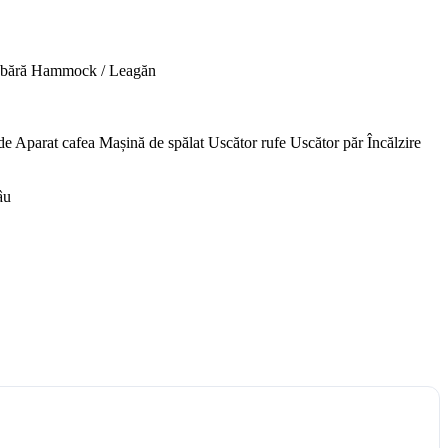
abără
Hammock / Leagăn
de
Aparat cafea
Mașină de spălat
Uscător rufe
Uscător păr
Încălzire
âu