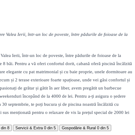
Valea Ierii, într-un loc de poveste, între pădurile de foioase de la
lea Ierii, într-un loc de poveste, între pădurile de foioase de la
8 băi. Pentru a vă oferi confortul dorit, cabană oferă piscină încălzită
toare elegante cu pat matrimonial și cu baie proprie, unele dormitoare au
cum și 2 terase exterioare foarte spațioase, unde vei găsi confortul și
pasionați de grătar și gătit în aer liber, avem pregătit un barbecue
n weekenduri începând de la 4000 de lei. Pentru a-ți asigura o ședere
n 30 septembrie, te poți bucura și de piscina noastră încălzită cu
sus menționată pentru o relaxare de vis la prețul special de 2000 lei
 din 8
Servicii & Extra
0 din 5
Gospodărie & Rural
0 din 5