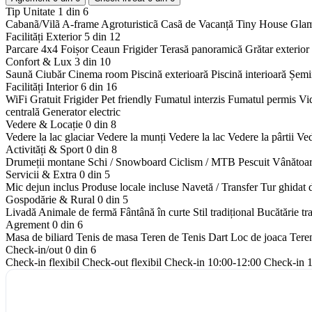
Tip Unitate
1 din 6
Cabanã/Vilã
A-frame
Agroturisticã
Casã de Vacanță
Tiny House
Gla
Facilități Exterior
5 din 12
Parcare 4x4
Foișor
Ceaun
Frigider
Terasă panoramică
Grătar exterior
Confort & Lux
3 din 10
Saună
Ciubăr
Cinema room
Piscină exterioară
Piscină interioară
Șemi
Facilități Interior
6 din 16
WiFi Gratuit
Frigider
Pet friendly
Fumatul interzis
Fumatul permis
Vi
centrală
Generator electric
Vedere & Locație
0 din 8
Vedere la lac glaciar
Vedere la munți
Vedere la lac
Vedere la pârtii
Ved
Activități & Sport
0 din 8
Drumeții montane
Schi / Snowboard
Ciclism / MTB
Pescuit
Vânătoa
Servicii & Extra
0 din 5
Mic dejun inclus
Produse locale incluse
Navetă / Transfer
Tur ghidat 
Gospodărie & Rural
0 din 5
Livadă
Animale de fermă
Fântână în curte
Stil tradițional
Bucătărie tr
Agrement
0 din 6
Masa de biliard
Tenis de masa
Teren de Tenis
Dart
Loc de joaca
Tere
Check-in/out
0 din 6
Check-in flexibil
Check-out flexibil
Check-in 10:00-12:00
Check-in 