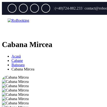
(+40)724-882.233
contact@roboo
Cabana Mircea
Acasă
Cabane
Baisoara
Cabana Mircea