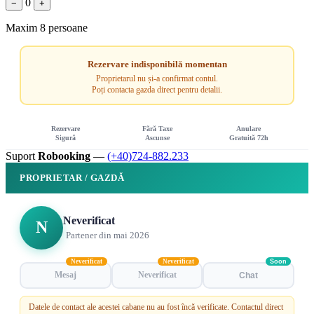
0
−
+
Maxim 8 persoane
Rezervare indisponibilă momentan
Proprietarul nu și-a confirmat contul.
Poți contacta gazda direct pentru detalii.
Rezervare
Fără Taxe
Anulare
Sigură
Ascunse
Gratuită 72h
Suport
Robooking
—
(+40)724-882.233
PROPRIETAR / GAZDĂ
Neverificat
N
Partener din mai 2026
Neverificat
Neverificat
Soon
Mesaj
Neverificat
Chat
Datele de contact ale acestei cabane nu au fost încă verificate. Contactul direct