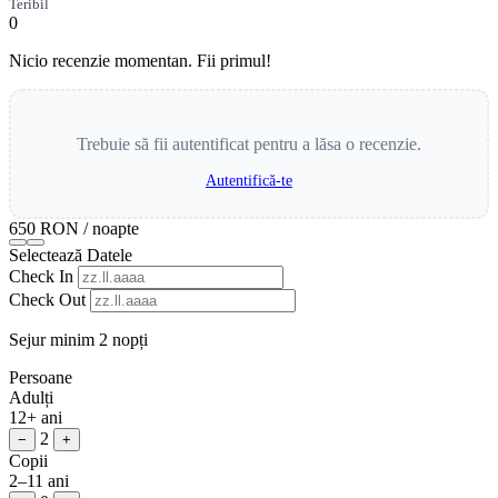
Teribil
0
Nicio recenzie momentan. Fii primul!
Trebuie să fii autentificat pentru a lăsa o recenzie.
Autentifică-te
650 RON
/ noapte
Selectează Datele
Check In
Check Out
Sejur minim 2 nopți
Persoane
Adulți
12+ ani
2
−
+
Copii
2–11 ani