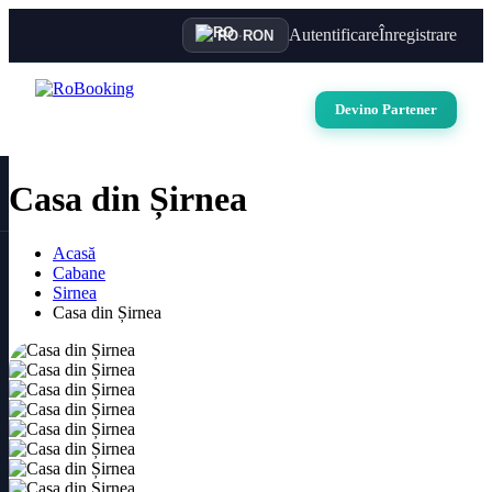
Autentificare
Înregistrare
RO
·
RON
Devino Partener
Casa din Șirnea
Acasă
Cabane
Sirnea
Casa din Șirnea