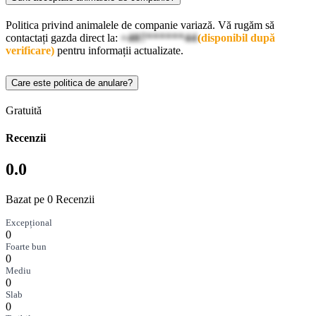
Politica privind animalele de companie variază. Vă rugăm să
contactați gazda direct la:
+407******44
(disponibil după
verificare)
pentru informații actualizate.
Care este politica de anulare?
Gratuită
Recenzii
0.0
Bazat pe 0 Recenzii
Excepțional
0
Foarte bun
0
Mediu
0
Slab
0