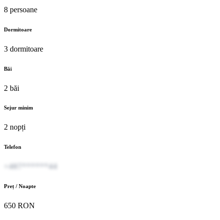
8 persoane
Dormitoare
3 dormitoare
Băi
2 băi
Sejur minim
2 nopți
Telefon
+407******44
Preț / Noapte
650 RON