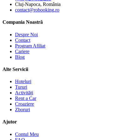
Cluj-Napoca, România
contact@robooking.ro
Compania Noastră
Despre Noi
Contact
Program Afiliat
Cariere
Blog
Alte Servicii
Hoteluri
Tururi
Activități
Rent a Car
Croaziere
Zboruri
Ajutor
Contul Meu
FAQ