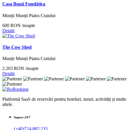
Casa Bună Fundățica
Munții Munții Piatra Craiului
600 RON
/noapte
Detalii
The Cow Shed
Munții Munții Piatra Craiului
2.203 RON
/noapte
Detalii
Platformă SaaS de rezervări pentru hoteluri, tururi, activități și multe
altele.
Suport 24/7
(+40)724-882.233