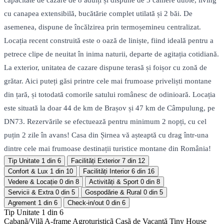
capacitate de cazare de 8 adulți și dispune de 3 camere duble, living
cu canapea extensibilă, bucătărie complet utilată și 2 băi. De
asemenea, dispune de încălzirea prin termoșemineu centralizat.
Locația recent construită este o oază de liniște, fiind ideală pentru a
petrece clipe de neuitat în inima naturii, departe de agitația cotidiană.
La exterior, unitatea de cazare dispune terasă și foișor cu zonă de
grătar. Aici puteți găsi printre cele mai frumoase priveliști montane
din țară, și totodată comorile satului românesc de odinioară. Locația
este situată la doar 44 de km de Brașov și 47 km de Câmpulung, pe
DN73. Rezervările se efectuează pentru minimum 2 nopți, cu cel
puțin 2 zile în avans! Casa din Șirnea vă așteaptă cu drag într-una
dintre cele mai frumoase destinații turistice montane din România!
Tip Unitate
1 din 6
Facilități Exterior
7 din 12
Confort & Lux
1 din 10
Facilități Interior
6 din 16
Vedere & Locație
0 din 8
Activități & Sport
0 din 8
Servicii & Extra
0 din 5
Gospodărie & Rural
0 din 5
Agrement
1 din 6
Check-in/out
0 din 6
Tip Unitate
1 din 6
Cabanã/Vilã
A-frame
Agroturisticã
Casã de Vacanță
Tiny House