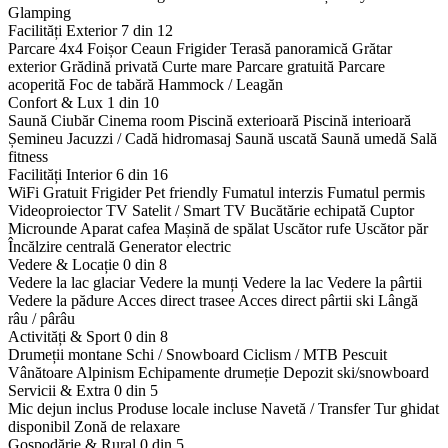
Glamping
Facilități Exterior
7 din 12
Parcare 4x4
Foișor
Ceaun
Frigider
Terasă panoramică
Grătar
exterior
Grădină privată
Curte mare
Parcare gratuită
Parcare
acoperită
Foc de tabără
Hammock / Leagăn
Confort & Lux
1 din 10
Saună
Ciubăr
Cinema room
Piscină exterioară
Piscină interioară
Șemineu
Jacuzzi / Cadă hidromasaj
Saună uscată
Saună umedă
Sală
fitness
Facilități Interior
6 din 16
WiFi Gratuit
Frigider
Pet friendly
Fumatul interzis
Fumatul permis
Videoproiector
TV Satelit / Smart TV
Bucătărie echipată
Cuptor
Microunde
Aparat cafea
Mașină de spălat
Uscător rufe
Uscător păr
Încălzire centrală
Generator electric
Vedere & Locație
0 din 8
Vedere la lac glaciar
Vedere la munți
Vedere la lac
Vedere la pârtii
Vedere la pădure
Acces direct trasee
Acces direct pârtii ski
Lângă
râu / pârâu
Activități & Sport
0 din 8
Drumeții montane
Schi / Snowboard
Ciclism / MTB
Pescuit
Vânătoare
Alpinism
Echipamente drumeție
Depozit ski/snowboard
Servicii & Extra
0 din 5
Mic dejun inclus
Produse locale incluse
Navetă / Transfer
Tur ghidat
disponibil
Zonă de relaxare
Gospodărie & Rural
0 din 5