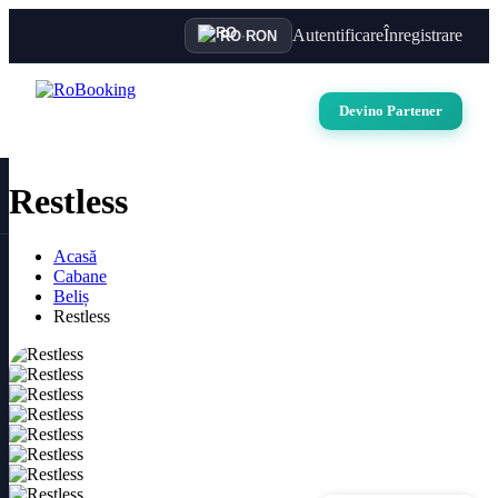
Autentificare
Înregistrare
RO
·
RON
Devino Partener
Restless
Acasă
Cabane
Beliș
Restless