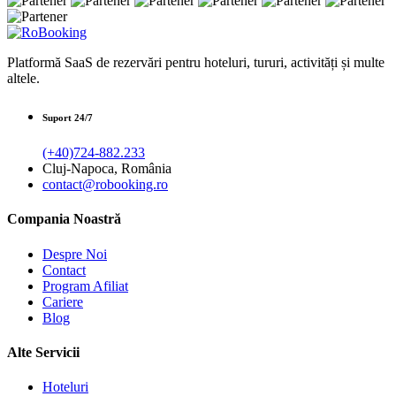
Platformă SaaS de rezervări pentru hoteluri, tururi, activități și multe
altele.
Suport 24/7
(+40)724-882.233
Cluj-Napoca, România
contact@robooking.ro
Compania Noastră
Despre Noi
Contact
Program Afiliat
Cariere
Blog
Alte Servicii
Hoteluri