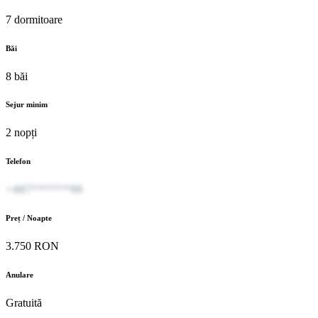
7 dormitoare
Băi
8 băi
Sejur minim
2 nopți
Telefon
+407******90
Preț / Noapte
3.750 RON
Anulare
Gratuită