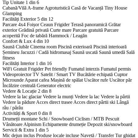
Tip Unitate
1 din 6
Cabanã/Vilã
A-frame
Agroturisticã
Casã de Vacanță
Tiny House
Glamping
Facilități Exterior
5 din 12
Parcare 4x4
Foișor
Ceaun
Frigider
Terasă panoramică
Grătar
exterior
Grădină privată
Curte mare
Parcare gratuită
Parcare
acoperită
Foc de tabără
Hammock / Leagăn
Confort & Lux
4 din 10
Saună
Ciubăr
Cinema room
Piscină exterioară
Piscină interioară
Șemineu
Jacuzzi / Cadă hidromasaj
Saună uscată
Saună umedă
Sală
fitness
Facilități Interior
1 din 16
WiFi Gratuit
Frigider
Pet friendly
Fumatul interzis
Fumatul permis
Videoproiector
TV Satelit / Smart TV
Bucătărie echipată
Cuptor
Microunde
Aparat cafea
Mașină de spălat
Uscător rufe
Uscător păr
Încălzire centrală
Generator electric
Vedere & Locație
2 din 8
Vedere la lac glaciar
Vedere la munți
Vedere la lac
Vedere la pârtii
Vedere la pădure
Acces direct trasee
Acces direct pârtii ski
Lângă
râu / pârâu
Activități & Sport
0 din 8
Drumeții montane
Schi / Snowboard
Ciclism / MTB
Pescuit
Vânătoare
Alpinism
Echipamente drumeție
Depozit ski/snowboard
Servicii & Extra
1 din 5
Mic dejun inclus
Produse locale incluse
Navetă / Transfer
Tur ghidat