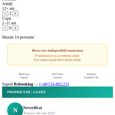
Adulți
12+ ani
2
−
+
Copii
2–11 ani
0
−
+
Maxim 14 persoane
Rezervare indisponibilă momentan
Proprietarul nu și-a confirmat contul.
Poți contacta gazda direct pentru detalii.
Rezervare
Fără Taxe
Anulare
Sigură
Ascunse
Gratuită 72h
Suport
Robooking
—
(+40)724-882.233
PROPRIETAR / GAZDĂ
Neverificat
N
Partener din mai 2026