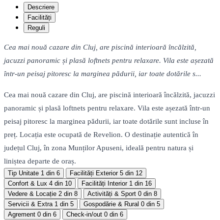
Descriere
Facilități
Reguli
Cea mai nouă cazare din Cluj, are piscină interioară încălzită,
jacuzzi panoramic și plasă loftnets pentru relaxare. Vila este așezată
într-un peisaj pitoresc la marginea pădurii, iar toate dotările s...
Cea mai nouă cazare din Cluj, are piscină interioară încălzită, jacuzzi
panoramic și plasă loftnets pentru relaxare. Vila este așezată într-un
peisaj pitoresc la marginea pădurii, iar toate dotările sunt incluse în
preț. Locația este ocupată de Revelion. O destinație autentică în
județul Cluj, în zona Munților Apuseni, ideală pentru natura și
liniștea departe de oraș.
Tip Unitate
1 din 6
Facilități Exterior
5 din 12
Confort & Lux
4 din 10
Facilități Interior
1 din 16
Vedere & Locație
2 din 8
Activități & Sport
0 din 8
Servicii & Extra
1 din 5
Gospodărie & Rural
0 din 5
Agrement
0 din 6
Check-in/out
0 din 6