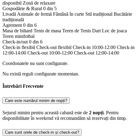
disponibil
Zonă de relaxare
Gospodărie & Rural
0 din 5
Livadă
Animale de fermă
Fântână în curte
Stil tradițional
Bucătărie
tradițională
Agrement
0 din 6
Masa de biliard
Tenis de masa
Teren de Tenis
Dart
Loc de joaca
Teren minifotbal
Check-in/out
0 din 6
Check-in flexibil
Check-out flexibil
Check-in 10:00-12:00
Check-in
12:00-14:00
Check-out 10:00-12:00
Check-out 12:00-14:00
Coordonatele nu sunt configurate.
Nu există reguli configurate momentan.
Întrebări Frecvente
Care este numărul minim de nopți?
Sejurul minim pentru această cabană este de
2 nopți
. Pentru
disponibilitate în weekend vă recomandăm să rezervați din timp.
Care sunt orele de check-in și check-out?