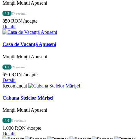
Munții Munții Apuseni
4.9
47 recenzii
850 RON
/noapte
Detalii
Casa de Vacanță Apuseni
Munții Munții Apuseni
4.7
89 recenzii
650 RON
/noapte
Detalii
Recomandat
Cabana Stelelor Mărișel
Munții Munții Apuseni
4.0
1 recenzie
1.000 RON
/noapte
Detalii