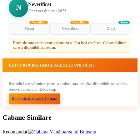
Neverificat
N
Partener din mai 2026
Neverificat
Neverificat
Soon
Mesaj
Neverificat
Chat
Datele de contact ale acestei cabane nu au fost încă verificate. Contactul direct
nu este disponibil momentan.
EȘTI PROPRIETARUL ACESTEI UNITĂȚI?
Revendică această unitate pentru a o administra, actualiza disponibilitatea și primi
rezervări direct prin Robooking.
Revendică Această Unitate
Cabane Similare
Recomandat