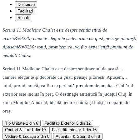
Descriere
Facilități
Reguli
Scrind 11 Madleine Chalet este despre sentimentul de
acasă&#8230; camere elegante și decorate cu gust, peisaje pitorești,
Apuseni&#8230; totul, promitem că, va fi o experiență premium de
neuitat. Ciub...
Scrind 11 Madleine Chalet este despre sentimentul de acasă…
camere elegante și decorate cu gust, peisaje pitorești, Apuseni…
totul, promitem că, va fi o experiență premium de neuitat. Ciubărul
exterior este inclus în preț. O destinație autentică în județul Cluj, în
zona Munților Apuseni, ideală pentru natura și liniștea departe de
oraș.
Tip Unitate
1 din 6
Facilități Exterior
5 din 12
Confort & Lux
1 din 10
Facilități Interior
1 din 16
Vedere & Locație
2 din 8
Activități & Sport
0 din 8