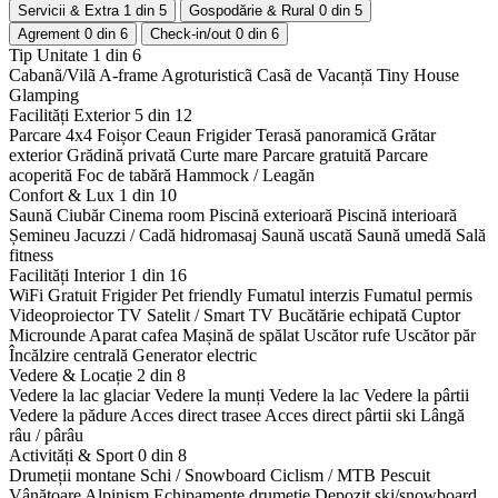
Servicii & Extra
1 din 5
Gospodărie & Rural
0 din 5
Agrement
0 din 6
Check-in/out
0 din 6
Tip Unitate
1 din 6
Cabanã/Vilã
A-frame
Agroturisticã
Casã de Vacanță
Tiny House
Glamping
Facilități Exterior
5 din 12
Parcare 4x4
Foișor
Ceaun
Frigider
Terasă panoramică
Grătar
exterior
Grădină privată
Curte mare
Parcare gratuită
Parcare
acoperită
Foc de tabără
Hammock / Leagăn
Confort & Lux
1 din 10
Saună
Ciubăr
Cinema room
Piscină exterioară
Piscină interioară
Șemineu
Jacuzzi / Cadă hidromasaj
Saună uscată
Saună umedă
Sală
fitness
Facilități Interior
1 din 16
WiFi Gratuit
Frigider
Pet friendly
Fumatul interzis
Fumatul permis
Videoproiector
TV Satelit / Smart TV
Bucătărie echipată
Cuptor
Microunde
Aparat cafea
Mașină de spălat
Uscător rufe
Uscător păr
Încălzire centrală
Generator electric
Vedere & Locație
2 din 8
Vedere la lac glaciar
Vedere la munți
Vedere la lac
Vedere la pârtii
Vedere la pădure
Acces direct trasee
Acces direct pârtii ski
Lângă
râu / pârâu
Activități & Sport
0 din 8
Drumeții montane
Schi / Snowboard
Ciclism / MTB
Pescuit
Vânătoare
Alpinism
Echipamente drumeție
Depozit ski/snowboard