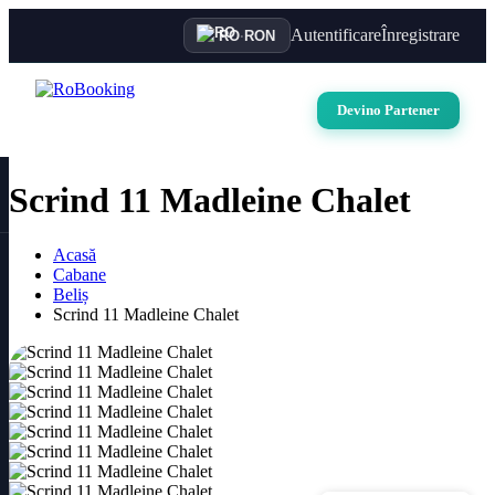
Autentificare
Înregistrare
RO
·
RON
Devino Partener
Scrind 11 Madleine Chalet
Acasă
Cabane
Beliș
Scrind 11 Madleine Chalet