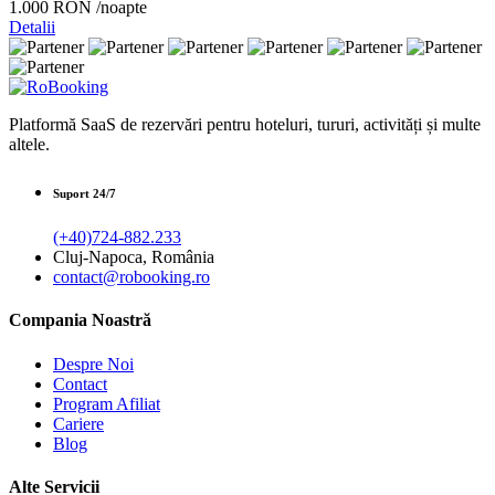
1.000 RON
/noapte
Detalii
Platformă SaaS de rezervări pentru hoteluri, tururi, activități și multe
altele.
Suport 24/7
(+40)724-882.233
Cluj-Napoca, România
contact@robooking.ro
Compania Noastră
Despre Noi
Contact
Program Afiliat
Cariere
Blog
Alte Servicii