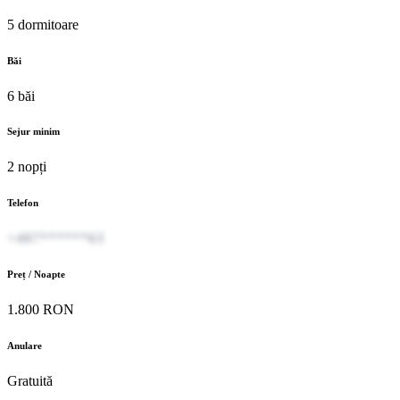
5 dormitoare
Băi
6 băi
Sejur minim
2 nopți
Telefon
+407******63
Preț / Noapte
1.800 RON
Anulare
Gratuită