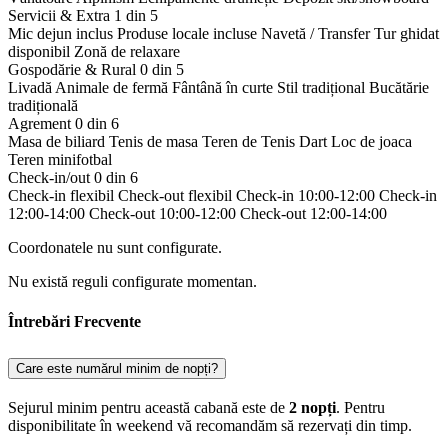
Servicii & Extra
1 din 5
Mic dejun inclus
Produse locale incluse
Navetă / Transfer
Tur ghidat
disponibil
Zonă de relaxare
Gospodărie & Rural
0 din 5
Livadă
Animale de fermă
Fântână în curte
Stil tradițional
Bucătărie
tradițională
Agrement
0 din 6
Masa de biliard
Tenis de masa
Teren de Tenis
Dart
Loc de joaca
Teren minifotbal
Check-in/out
0 din 6
Check-in flexibil
Check-out flexibil
Check-in 10:00-12:00
Check-in
12:00-14:00
Check-out 10:00-12:00
Check-out 12:00-14:00
Coordonatele nu sunt configurate.
Nu există reguli configurate momentan.
Întrebări Frecvente
Care este numărul minim de nopți?
Sejurul minim pentru această cabană este de
2 nopți
. Pentru
disponibilitate în weekend vă recomandăm să rezervați din timp.