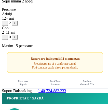
Sejur minim 2 nopți
Persoane
Adulți
12+ ani
2
−
+
Copii
2–11 ani
0
−
+
Maxim 15 persoane
Rezervare indisponibilă momentan
Proprietarul nu și-a confirmat contul.
Poți contacta gazda direct pentru detalii.
Rezervare
Fără Taxe
Anulare
Sigură
Ascunse
Gratuită 72h
Suport
Robooking
—
(+40)724-882.233
PROPRIETAR / GAZDĂ