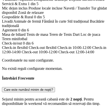
Servicii & Extra
1 din 5
Mic dejun inclus
Produse locale incluse
Navetă / Transfer
Tur ghidat
disponibil
Zonă de relaxare
Gospodărie & Rural
0 din 5
Livadă
Animale de fermă
Fântână în curte
Stil tradițional
Bucătărie
tradițională
Agrement
0 din 6
Masa de biliard
Tenis de masa
Teren de Tenis
Dart
Loc de joaca
Teren minifotbal
Check-in/out
0 din 6
Check-in flexibil
Check-out flexibil
Check-in 10:00-12:00
Check-in
12:00-14:00
Check-out 10:00-12:00
Check-out 12:00-14:00
Coordonatele nu sunt configurate.
Nu există reguli configurate momentan.
Întrebări Frecvente
Care este numărul minim de nopți?
Sejurul minim pentru această cabană este de
2 nopți
. Pentru
disponibilitate în weekend vă recomandăm să rezervați din timp.