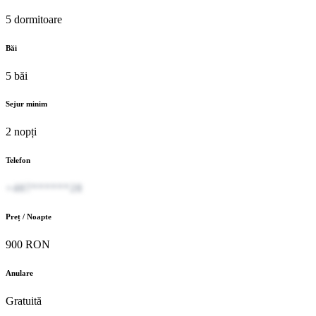
5 dormitoare
Băi
5 băi
Sejur minim
2 nopți
Telefon
+407******28
Preț / Noapte
900 RON
Anulare
Gratuită