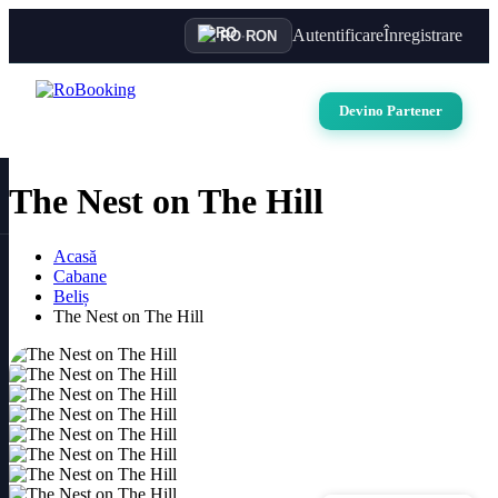
Autentificare
Înregistrare
RO
·
RON
Devino Partener
The Nest on The Hill
Acasă
Cabane
Beliș
The Nest on The Hill