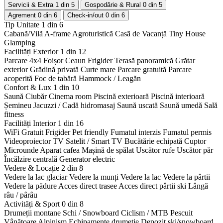
Servicii & Extra
1 din 5
Gospodărie & Rural
0 din 5
Agrement
0 din 6
Check-in/out
0 din 6
Tip Unitate
1 din 6
Cabanã/Vilã
A-frame
Agroturisticã
Casã de Vacanță
Tiny House
Glamping
Facilități Exterior
1 din 12
Parcare 4x4
Foișor
Ceaun
Frigider
Terasă panoramică
Grătar
exterior
Grădină privată
Curte mare
Parcare gratuită
Parcare
acoperită
Foc de tabără
Hammock / Leagăn
Confort & Lux
1 din 10
Saună
Ciubăr
Cinema room
Piscină exterioară
Piscină interioară
Șemineu
Jacuzzi / Cadă hidromasaj
Saună uscată
Saună umedă
Sală
fitness
Facilități Interior
1 din 16
WiFi Gratuit
Frigider
Pet friendly
Fumatul interzis
Fumatul permis
Videoproiector
TV Satelit / Smart TV
Bucătărie echipată
Cuptor
Microunde
Aparat cafea
Mașină de spălat
Uscător rufe
Uscător păr
Încălzire centrală
Generator electric
Vedere & Locație
2 din 8
Vedere la lac glaciar
Vedere la munți
Vedere la lac
Vedere la pârtii
Vedere la pădure
Acces direct trasee
Acces direct pârtii ski
Lângă
râu / pârâu
Activități & Sport
0 din 8
Drumeții montane
Schi / Snowboard
Ciclism / MTB
Pescuit
Vânătoare
Alpinism
Echipamente drumeție
Depozit ski/snowboard