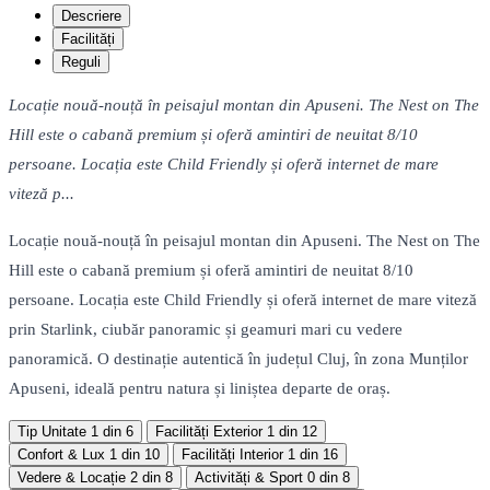
Descriere
Facilități
Reguli
Locație nouă-nouță în peisajul montan din Apuseni. The Nest on The
Hill este o cabană premium și oferă amintiri de neuitat 8/10
persoane. Locația este Child Friendly și oferă internet de mare
viteză p...
Locație nouă-nouță în peisajul montan din Apuseni. The Nest on The
Hill este o cabană premium și oferă amintiri de neuitat 8/10
persoane. Locația este Child Friendly și oferă internet de mare viteză
prin Starlink, ciubăr panoramic și geamuri mari cu vedere
panoramică. O destinație autentică în județul Cluj, în zona Munților
Apuseni, ideală pentru natura și liniștea departe de oraș.
Tip Unitate
1 din 6
Facilități Exterior
1 din 12
Confort & Lux
1 din 10
Facilități Interior
1 din 16
Vedere & Locație
2 din 8
Activități & Sport
0 din 8