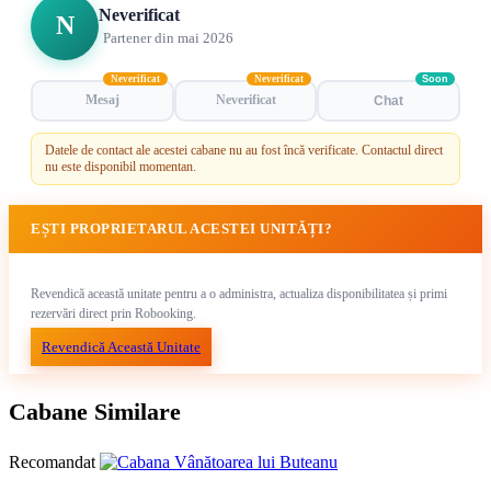
Neverificat
N
Partener din mai 2026
Neverificat
Neverificat
Soon
Mesaj
Neverificat
Chat
Datele de contact ale acestei cabane nu au fost încă verificate. Contactul direct
nu este disponibil momentan.
EȘTI PROPRIETARUL ACESTEI UNITĂȚI?
Revendică această unitate pentru a o administra, actualiza disponibilitatea și primi
rezervări direct prin Robooking.
Revendică Această Unitate
Cabane Similare
Recomandat