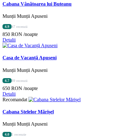
Cabana Vânătoarea lui Buteanu
Munții Munții Apuseni
4.9
47 recenzii
850 RON
/noapte
Detalii
Casa de Vacanță Apuseni
Munții Munții Apuseni
4.7
89 recenzii
650 RON
/noapte
Detalii
Recomandat
Cabana Stelelor Mărișel
Munții Munții Apuseni
4.0
1 recenzie