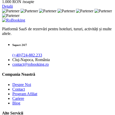
1.000 RON
/noapte
Detalii
Platformă SaaS de rezervări pentru hoteluri, tururi, activități și multe
altele.
Suport 24/7
(+40)724-882.233
Cluj-Napoca, România
contact@robooking.ro
Compania Noastră
Despre Noi
Contact
Program Afiliat
Cariere
Blog
Alte Servicii