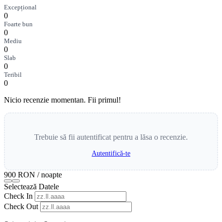
Excepțional
0
Foarte bun
0
Mediu
0
Slab
0
Teribil
0
Nicio recenzie momentan. Fii primul!
Trebuie să fii autentificat pentru a lăsa o recenzie.
Autentifică-te
900 RON
/ noapte
Selectează Datele
Check In
Check Out