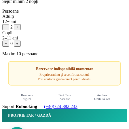
Sejur minim 2 nopți
Persoane
Adulți
12+ ani
2
−
+
Copii
2–11 ani
0
−
+
Maxim 10 persoane
Rezervare indisponibilă momentan
Proprietarul nu și-a confirmat contul.
Poți contacta gazda direct pentru detalii.
Rezervare
Fără Taxe
Anulare
Sigură
Ascunse
Gratuită 72h
Suport
Robooking
—
(+40)724-882.233
PROPRIETAR / GAZDĂ