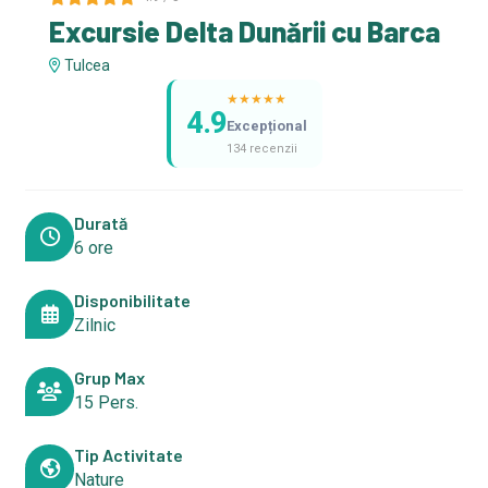
Excursie Delta Dunării cu Barca
Tulcea
★
★
★
★
★
4.9
Excepțional
134 recenzii
Durată
6 ore
Disponibilitate
Zilnic
Grup Max
15 Pers.
Tip Activitate
Nature