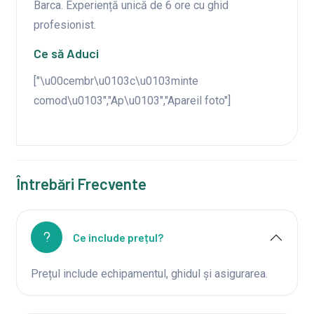
Barca. Experiență unică de 6 ore cu ghid
profesionist.
Ce să Aduci
["\u00cembr\u0103c\u0103minte
comod\u0103","Ap\u0103","Apareil foto"]
Întrebări Frecvente
Ce include prețul?
Prețul include echipamentul, ghidul și asigurarea.