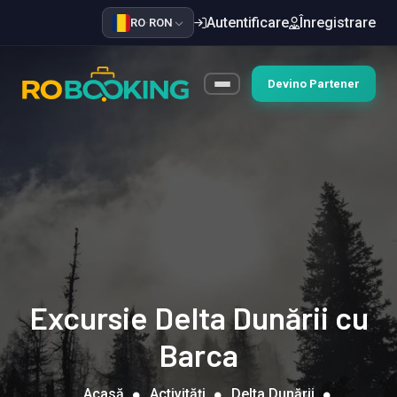
Autentificare
Înregistrare
RO
·
RON
Devino Partener
Excursie Delta Dunării cu
Barca
Acasă
Activități
Delta Dunării