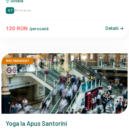
Sinaia
4.7
89 recenzii
120 RON
Detalii
/persoană
RECOMANDAT
Yoga la Apus Santorini