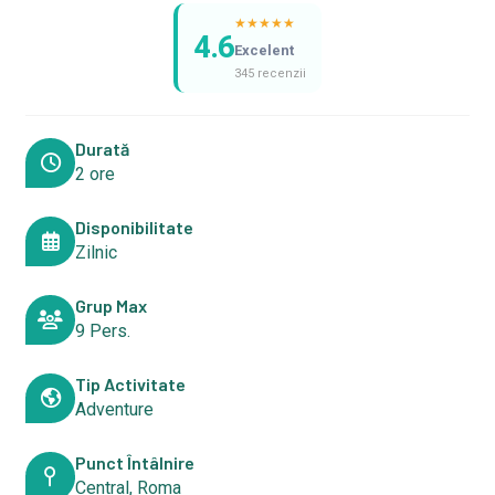
★
★
★
★
★
4.6
Excelent
345 recenzii
Durată
2 ore
Disponibilitate
Zilnic
Grup Max
9 Pers.
Tip Activitate
Adventure
Punct Întâlnire
Central, Roma