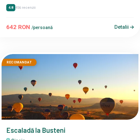
4.8
456 recenzii
642 RON
Detalii
/persoană
RECOMANDAT
Escaladă la Busteni