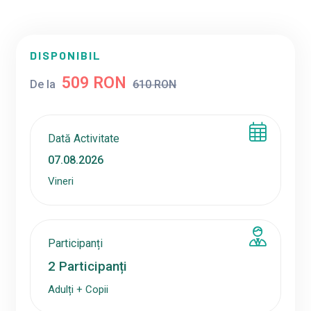
DISPONIBIL
509 RON
De la
610 RON
Dată Activitate
Vineri
Participanți
2
Participanți
Adulți + Copii