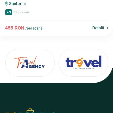
Santorini
4.9
289 recenzii
455 RON
Detalii
/persoană