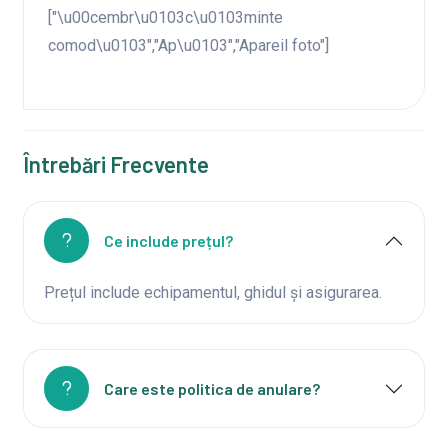
["\u00cembr\u0103c\u0103minte
comod\u0103","Ap\u0103","Apareil foto"]
Întrebări Frecvente
Ce include prețul?
Prețul include echipamentul, ghidul și asigurarea.
Care este politica de anulare?