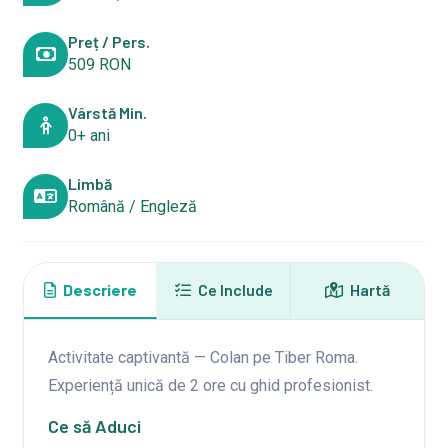
Preț / Pers.
509 RON
Vârstă Min.
0+ ani
Limbă
Română / Engleză
Descriere
Ce Include
Hartă
Activitate captivantă — Colan pe Tiber Roma.
Experiență unică de 2 ore cu ghid profesionist.
Ce să Aduci