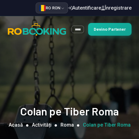
Autentificare
Înregistrare
RO
·
RON
Devino Partener
Colan pe Tiber Roma
Acasă
Activități
Roma
Colan pe Tiber Roma