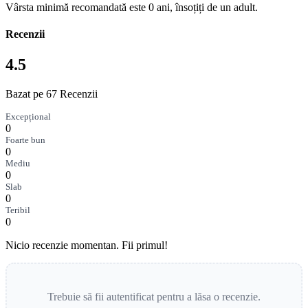
Vârsta minimă recomandată este 0 ani, însoțiți de un adult.
Recenzii
4.5
Bazat pe 67 Recenzii
Excepțional
0
Foarte bun
0
Mediu
0
Slab
0
Teribil
0
Nicio recenzie momentan. Fii primul!
Trebuie să fii autentificat pentru a lăsa o recenzie.