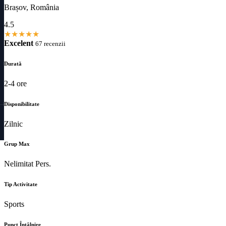
Brașov, România
4.5
★
★
★
★
★
Excelent
67 recenzii
Durată
2-4 ore
Disponibilitate
Zilnic
Grup Max
Nelimitat Pers.
Tip Activitate
Sports
Punct Întâlnire