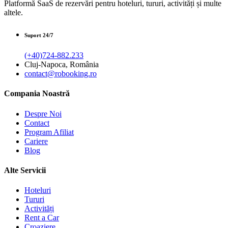
Platformă SaaS de rezervări pentru hoteluri, tururi, activități și multe
altele.
Suport 24/7
(+40)724-882.233
Cluj-Napoca, România
contact@robooking.ro
Compania Noastră
Despre Noi
Contact
Program Afiliat
Cariere
Blog
Alte Servicii
Hoteluri
Tururi
Activități
Rent a Car
Croaziere