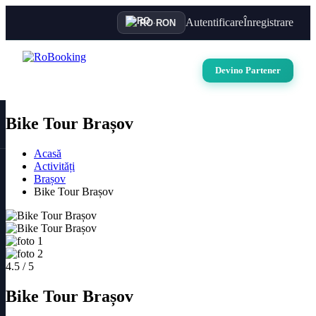
Autentificare
Înregistrare
RO
·
RON
Devino Partener
Bike Tour Brașov
Acasă
Activități
Brașov
Bike Tour Brașov
4.5 / 5
Bike Tour Brașov