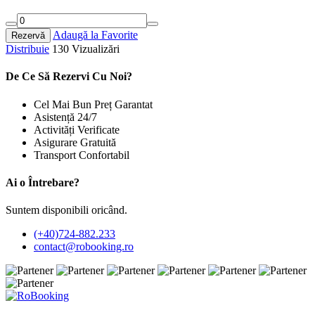
Adaugă la Favorite
Rezervă
Distribuie
130 Vizualizări
De Ce Să Rezervi Cu Noi?
Cel Mai Bun Preț Garantat
Asistență 24/7
Activități Verificate
Asigurare Gratuită
Transport Confortabil
Ai o Întrebare?
Suntem disponibili oricând.
(+40)724-882.233
contact@robooking.ro