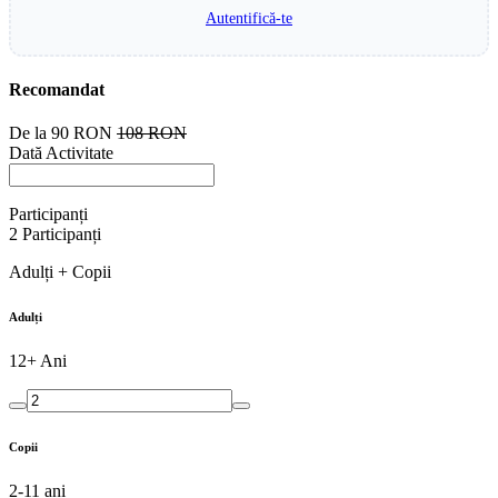
Autentifică-te
Recomandat
De la
90 RON
108 RON
Dată Activitate
Participanți
2
Participanți
Adulți + Copii
Adulți
12+ Ani
Copii
2-11 ani