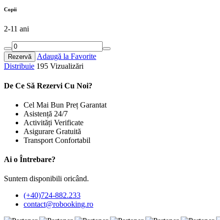
Copii
2-11 ani
Adaugă la Favorite
Rezervă
Distribuie
195 Vizualizări
De Ce Să Rezervi Cu Noi?
Cel Mai Bun Preț Garantat
Asistență 24/7
Activități Verificate
Asigurare Gratuită
Transport Confortabil
Ai o Întrebare?
Suntem disponibili oricând.
(+40)724-882.233
contact@robooking.ro