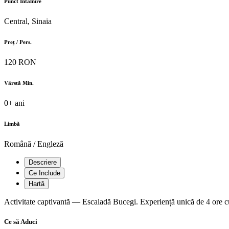
Punct Întâlnire
Central, Sinaia
Preț / Pers.
120 RON
Vârstă Min.
0+ ani
Limbă
Română / Engleză
Descriere
Ce Include
Hartă
Activitate captivantă — Escaladă Bucegi. Experiență unică de 4 ore cu
Ce să Aduci