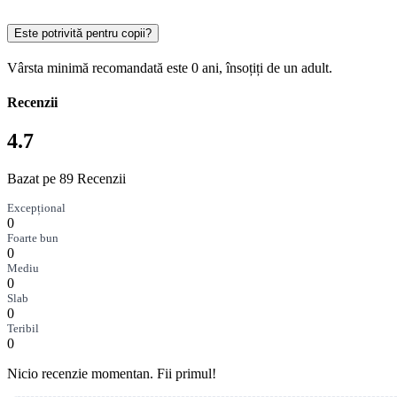
Este potrivită pentru copii?
Vârsta minimă recomandată este 0 ani, însoțiți de un adult.
Recenzii
4.7
Bazat pe 89 Recenzii
Excepțional
0
Foarte bun
0
Mediu
0
Slab
0
Teribil
0
Nicio recenzie momentan. Fii primul!