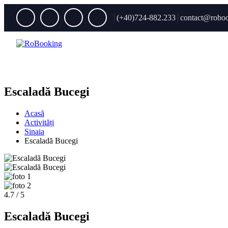
(+40)724-882.233
contact@roboo
Escaladă Bucegi
Acasă
Activități
Sinaia
Escaladă Bucegi
4.7 / 5
Escaladă Bucegi