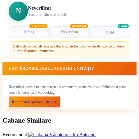
Neverificat
N
Partener din mai 2026
Neverificat
Neverificat
Soon
Mesaj
Neverificat
Chat
Datele de contact ale acestei cabane nu au fost încă verificate. Contactul direct
nu este disponibil momentan.
EȘTI PROPRIETARUL ACESTEI UNITĂȚI?
Revendică această unitate pentru a o administra, actualiza disponibilitatea și primi
rezervări direct prin Robooking.
Revendică Această Unitate
Cabane Similare
Recomandat