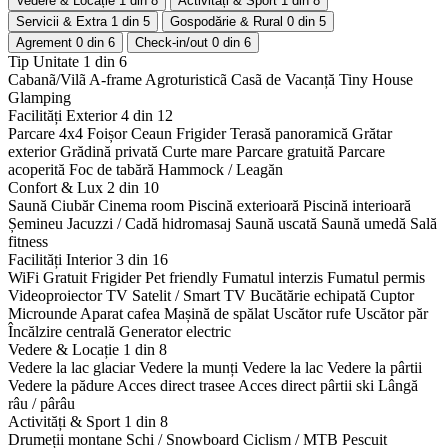
Vedere & Locație
1 din 8
Activități & Sport
1 din 8
Servicii & Extra
1 din 5
Gospodărie & Rural
0 din 5
Agrement
0 din 6
Check-in/out
0 din 6
Tip Unitate
1 din 6
Cabanã/Vilã
A-frame
Agroturisticã
Casã de Vacanță
Tiny House
Glamping
Facilități Exterior
4 din 12
Parcare 4x4
Foișor
Ceaun
Frigider
Terasă panoramică
Grătar
exterior
Grădină privată
Curte mare
Parcare gratuită
Parcare
acoperită
Foc de tabără
Hammock / Leagăn
Confort & Lux
2 din 10
Saună
Ciubăr
Cinema room
Piscină exterioară
Piscină interioară
Șemineu
Jacuzzi / Cadă hidromasaj
Saună uscată
Saună umedă
Sală
fitness
Facilități Interior
3 din 16
WiFi Gratuit
Frigider
Pet friendly
Fumatul interzis
Fumatul permis
Videoproiector
TV Satelit / Smart TV
Bucătărie echipată
Cuptor
Microunde
Aparat cafea
Mașină de spălat
Uscător rufe
Uscător păr
Încălzire centrală
Generator electric
Vedere & Locație
1 din 8
Vedere la lac glaciar
Vedere la munți
Vedere la lac
Vedere la pârtii
Vedere la pădure
Acces direct trasee
Acces direct pârtii ski
Lângă
râu / pârâu
Activități & Sport
1 din 8
Drumeții montane
Schi / Snowboard
Ciclism / MTB
Pescuit