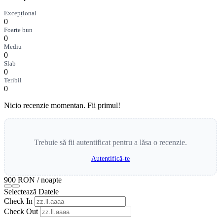
Excepțional
0
Foarte bun
0
Mediu
0
Slab
0
Teribil
0
Nicio recenzie momentan. Fii primul!
Trebuie să fii autentificat pentru a lăsa o recenzie.
Autentifică-te
900 RON
/ noapte
Selectează Datele
Check In
Check Out