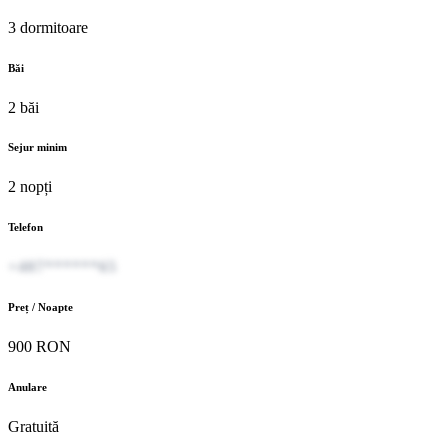
3 dormitoare
Băi
2 băi
Sejur minim
2 nopți
Telefon
+407******65
Preț / Noapte
900 RON
Anulare
Gratuită