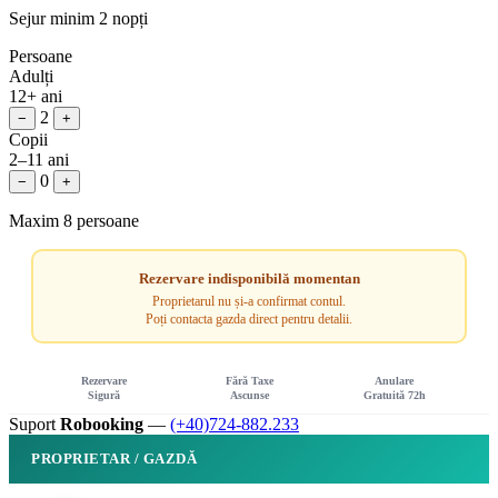
Sejur minim 2 nopți
Persoane
Adulți
12+ ani
2
−
+
Copii
2–11 ani
0
−
+
Maxim 8 persoane
Rezervare indisponibilă momentan
Proprietarul nu și-a confirmat contul.
Poți contacta gazda direct pentru detalii.
Rezervare
Fără Taxe
Anulare
Sigură
Ascunse
Gratuită 72h
Suport
Robooking
—
(+40)724-882.233
PROPRIETAR / GAZDĂ