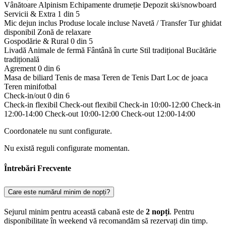
Vânătoare
Alpinism
Echipamente drumeție
Depozit ski/snowboard
Servicii & Extra
1 din 5
Mic dejun inclus
Produse locale incluse
Navetă / Transfer
Tur ghidat
disponibil
Zonă de relaxare
Gospodărie & Rural
0 din 5
Livadă
Animale de fermă
Fântână în curte
Stil tradițional
Bucătărie
tradițională
Agrement
0 din 6
Masa de biliard
Tenis de masa
Teren de Tenis
Dart
Loc de joaca
Teren minifotbal
Check-in/out
0 din 6
Check-in flexibil
Check-out flexibil
Check-in 10:00-12:00
Check-in
12:00-14:00
Check-out 10:00-12:00
Check-out 12:00-14:00
Coordonatele nu sunt configurate.
Nu există reguli configurate momentan.
Întrebări Frecvente
Care este numărul minim de nopți?
Sejurul minim pentru această cabană este de
2 nopți
. Pentru
disponibilitate în weekend vă recomandăm să rezervați din timp.