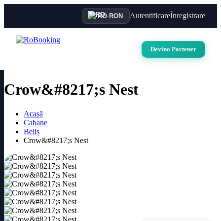
Autentificare
Înregistrare
RO
·
RON
Devino Partener
Crow&#8217;s Nest
Acasă
Cabane
Beliș
Crow&#8217;s Nest