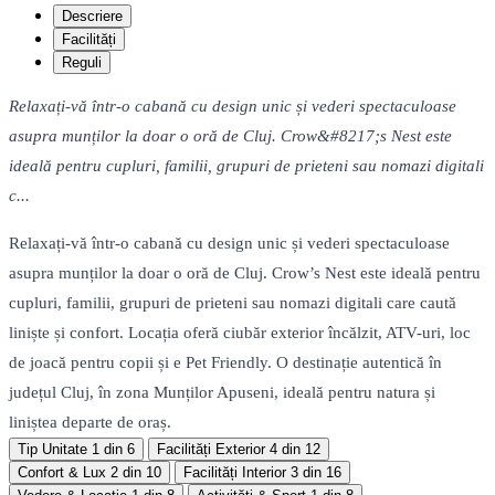
Descriere
Facilități
Reguli
Relaxați-vă într-o cabană cu design unic și vederi spectaculoase
asupra munților la doar o oră de Cluj. Crow&#8217;s Nest este
ideală pentru cupluri, familii, grupuri de prieteni sau nomazi digitali
c...
Relaxați-vă într-o cabană cu design unic și vederi spectaculoase
asupra munților la doar o oră de Cluj. Crow’s Nest este ideală pentru
cupluri, familii, grupuri de prieteni sau nomazi digitali care caută
liniște și confort. Locația oferă ciubăr exterior încălzit, ATV-uri, loc
de joacă pentru copii și e Pet Friendly. O destinație autentică în
județul Cluj, în zona Munților Apuseni, ideală pentru natura și
liniștea departe de oraș.
Tip Unitate
1 din 6
Facilități Exterior
4 din 12
Confort & Lux
2 din 10
Facilități Interior
3 din 16