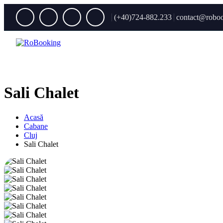
(+40)724-882.233
contact@roboo
Sali Chalet
Acasă
Cabane
Cluj
Sali Chalet