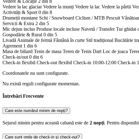
Vedere & Locație
2 din 8
Vedere la lac glaciar
Vedere la munți
Vedere la lac
Vedere la pârtii
Ved
Activități & Sport
0 din 8
Drumeții montane
Schi / Snowboard
Ciclism / MTB
Pescuit
Vânătoa
Servicii & Extra
2 din 5
Mic dejun inclus
Produse locale incluse
Navetă / Transfer
Tur ghidat 
Gospodărie & Rural
0 din 5
Livadă
Animale de fermă
Fântână în curte
Stil tradițional
Bucătărie tr
Agrement
1 din 6
Masa de biliard
Tenis de masa
Teren de Tenis
Dart
Loc de joaca
Tere
Check-in/out
0 din 6
Check-in flexibil
Check-out flexibil
Check-in 10:00-12:00
Check-in 
Coordonatele nu sunt configurate.
Nu există reguli configurate momentan.
Întrebări Frecvente
Care este numărul minim de nopți?
Sejurul minim pentru această cabană este de
2 nopți
. Pentru disponib
Care sunt orele de check-in și check-out?