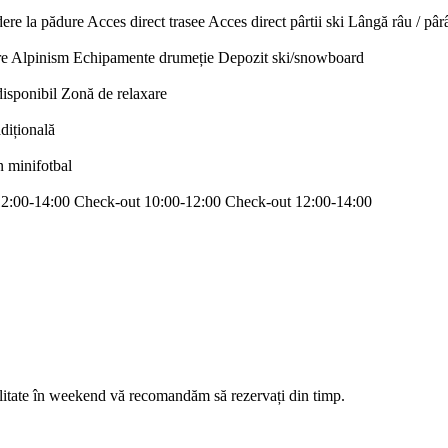
ere la pădure
Acces direct trasee
Acces direct pârtii ski
Lângă râu / pâr
re
Alpinism
Echipamente drumeție
Depozit ski/snowboard
disponibil
Zonă de relaxare
adițională
n minifotbal
12:00-14:00
Check-out 10:00-12:00
Check-out 12:00-14:00
ilitate în weekend vă recomandăm să rezervați din timp.