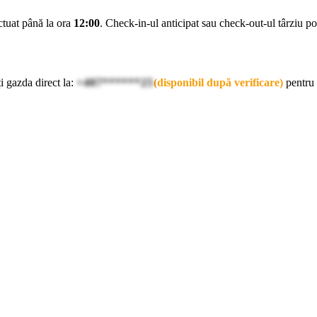
ectuat până la ora
12:00
. Check-in-ul anticipat sau check-out-ul târziu pot 
i gazda direct la:
+407******25
(disponibil după verificare)
pentru 