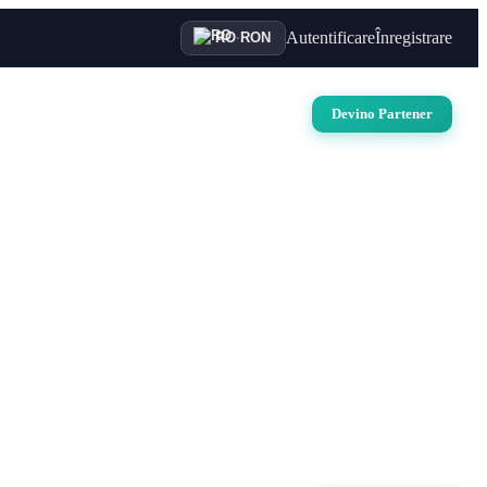
Autentificare
Înregistrare
RO
·
RON
uri
Auto
Croaziere
Contact
Devino Partener