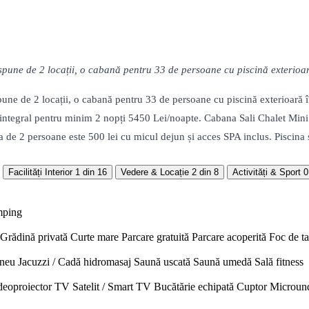
ispune de 2 locații, o cabană pentru 33 de persoane cu piscină exterioar
spune de 2 locații, o cabană pentru 33 de persoane cu piscină exterioară 
 integral pentru minim 2 nopți 5450 Lei/noapte. Cabana Sali Chalet Mini
de 2 persoane este 500 lei cu micul dejun și acces SPA inclus. Piscina și 
Facilități Interior
1 din 16
Vedere & Locație
2 din 8
Activități & Sport
0
mping
Grădină privată
Curte mare
Parcare gratuită
Parcare acoperită
Foc de t
neu
Jacuzzi / Cadă hidromasaj
Saună uscată
Saună umedă
Sală fitness
deoproiector
TV Satelit / Smart TV
Bucătărie echipată
Cuptor
Microun