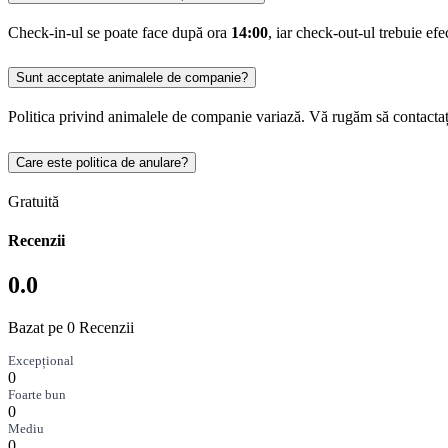
Check-in-ul se poate face după ora
14:00
, iar check-out-ul trebuie ef
Sunt acceptate animalele de companie?
Politica privind animalele de companie variază. Vă rugăm să contactaț
Care este politica de anulare?
Gratuită
Recenzii
0.0
Bazat pe 0 Recenzii
Excepțional
0
Foarte bun
0
Mediu
0