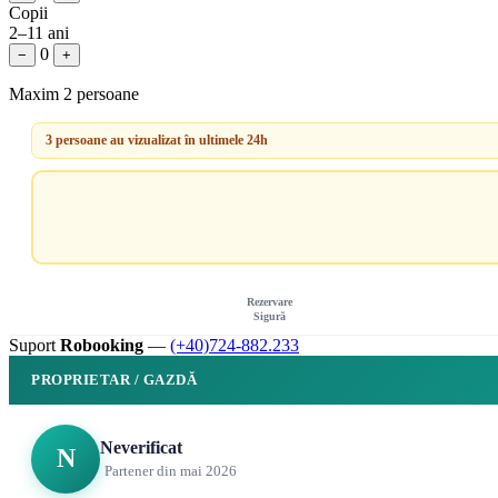
Copii
2–11 ani
0
−
+
Maxim 2 persoane
3 persoane au vizualizat în ultimele 24h
Rezervare
Sigură
Suport
Robooking
—
(+40)724-882.233
PROPRIETAR / GAZDĂ
Neverificat
N
Partener din mai 2026