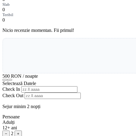
Slab
0
Teribil
0
Nicio recenzie momentan. Fii primul!
500 RON
/ noapte
Selectează Datele
Check In
Check Out
Sejur minim 2 nopți
Persoane
Adulți
12+ ani
2
−
+