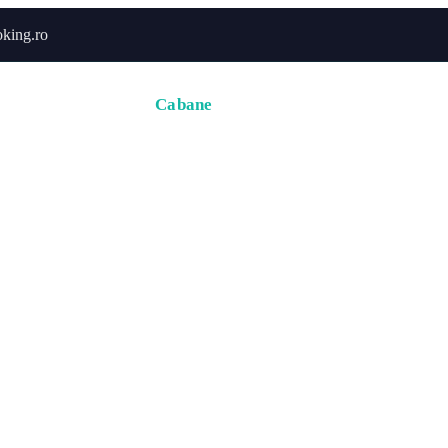
king.ro
Acasă
Hoteluri
Cabane
Tururi
Activități
Zbor