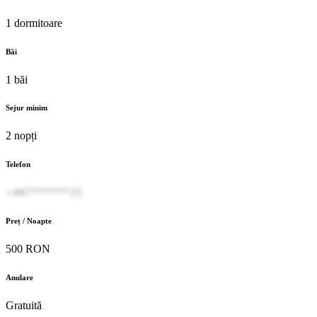
1 dormitoare
Băi
1 băi
Sejur minim
2 nopți
Telefon
+407******25
Preț / Noapte
500 RON
Anulare
Gratuită