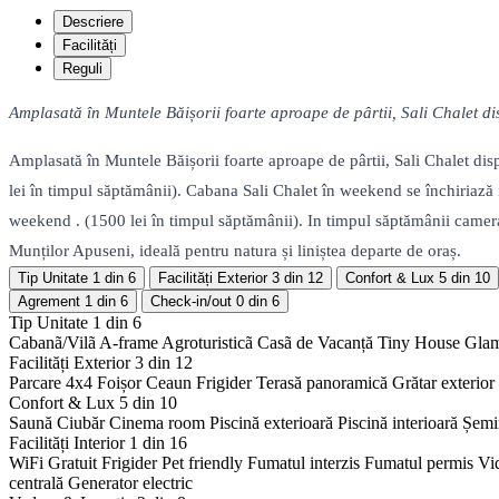
Descriere
Facilități
Reguli
Amplasată în Muntele Băișorii foarte aproape de pârtii, Sali Chalet d
Amplasată în Muntele Băișorii foarte aproape de pârtii, Sali Chalet di
lei în timpul săptămânii). Cabana Sali Chalet în weekend se închiriază
weekend . (1500 lei în timpul săptămânii). In timpul săptămânii camera 
Munților Apuseni, ideală pentru natura și liniștea departe de oraș.
Tip Unitate
1 din 6
Facilități Exterior
3 din 12
Confort & Lux
5 din 10
Agrement
1 din 6
Check-in/out
0 din 6
Tip Unitate
1 din 6
Cabanã/Vilã
A-frame
Agroturisticã
Casã de Vacanță
Tiny House
Gla
Facilități Exterior
3 din 12
Parcare 4x4
Foișor
Ceaun
Frigider
Terasă panoramică
Grătar exterior
Confort & Lux
5 din 10
Saună
Ciubăr
Cinema room
Piscină exterioară
Piscină interioară
Șemi
Facilități Interior
1 din 16
WiFi Gratuit
Frigider
Pet friendly
Fumatul interzis
Fumatul permis
Vi
centrală
Generator electric