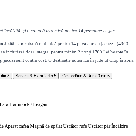
ă încălzită, și o cabană mai mică pentru 14 persoane cu jac...
încălzită, și o cabană mai mică pentru 14 persoane cu jacuzzi. (4900
 se închiriază doar integral pentru minim 2 nopți 1700 Lei/noapte în
jacuzi sunt contra cost. O destinație autentică în județul Cluj, în zona
 din 8
Servicii & Extra
2 din 5
Gospodărie & Rural
0 din 5
abără
Hammock / Leagăn
de
Aparat cafea
Mașină de spălat
Uscător rufe
Uscător păr
Încălzire