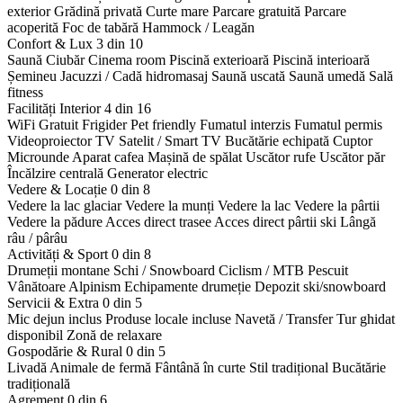
exterior
Grădină privată
Curte mare
Parcare gratuită
Parcare
acoperită
Foc de tabără
Hammock / Leagăn
Confort & Lux
3 din 10
Saună
Ciubăr
Cinema room
Piscină exterioară
Piscină interioară
Șemineu
Jacuzzi / Cadă hidromasaj
Saună uscată
Saună umedă
Sală
fitness
Facilități Interior
4 din 16
WiFi Gratuit
Frigider
Pet friendly
Fumatul interzis
Fumatul permis
Videoproiector
TV Satelit / Smart TV
Bucătărie echipată
Cuptor
Microunde
Aparat cafea
Mașină de spălat
Uscător rufe
Uscător păr
Încălzire centrală
Generator electric
Vedere & Locație
0 din 8
Vedere la lac glaciar
Vedere la munți
Vedere la lac
Vedere la pârtii
Vedere la pădure
Acces direct trasee
Acces direct pârtii ski
Lângă
râu / pârâu
Activități & Sport
0 din 8
Drumeții montane
Schi / Snowboard
Ciclism / MTB
Pescuit
Vânătoare
Alpinism
Echipamente drumeție
Depozit ski/snowboard
Servicii & Extra
0 din 5
Mic dejun inclus
Produse locale incluse
Navetă / Transfer
Tur ghidat
disponibil
Zonă de relaxare
Gospodărie & Rural
0 din 5
Livadă
Animale de fermă
Fântână în curte
Stil tradițional
Bucătărie
tradițională
Agrement
0 din 6