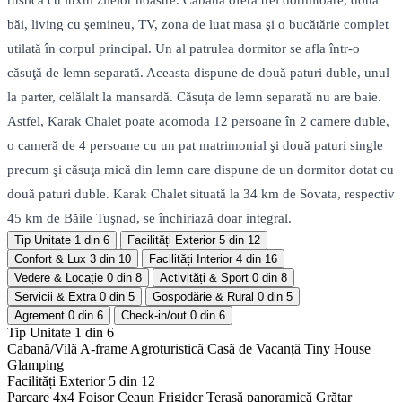
rustică cu luxul zilelor noastre. Cabana oferă trei dormitoare, două
băi, living cu şemineu, TV, zona de luat masa şi o bucătărie complet
utilată în corpul principal. Un al patrulea dormitor se afla într-o
căsuţă de lemn separată. Aceasta dispune de două paturi duble, unul
la parter, celălalt la mansardă. Căsuța de lemn separată nu are baie.
Astfel, Karak Chalet poate acomoda 12 persoane în 2 camere duble,
o cameră de 4 persoane cu un pat matrimonial şi două paturi single
precum şi căsuţa mică din lemn care dispune de un dormitor dotat cu
două paturi duble. Karak Chalet situată la 34 km de Sovata, respectiv
45 km de Băile Tuşnad, se închiriază doar integral.
Tip Unitate
1 din 6
Facilități Exterior
5 din 12
Confort & Lux
3 din 10
Facilități Interior
4 din 16
Vedere & Locație
0 din 8
Activități & Sport
0 din 8
Servicii & Extra
0 din 5
Gospodărie & Rural
0 din 5
Agrement
0 din 6
Check-in/out
0 din 6
Tip Unitate
1 din 6
Cabanã/Vilã
A-frame
Agroturisticã
Casã de Vacanță
Tiny House
Glamping
Facilități Exterior
5 din 12
Parcare 4x4
Foișor
Ceaun
Frigider
Terasă panoramică
Grătar