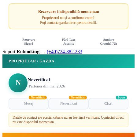
Rezervare indisponibilă momentan
Proprietarul nu și-a confirmat contul.
Poți contacta gazda direct pentru detalii.
Rezervare
Fără Taxe
Anulare
Sigură
Ascunse
Gratuită 72h
Suport
Robooking
—
(+40)724-882.233
PROPRIETAR / GAZDĂ
Neverificat
N
Partener din mai 2026
Neverificat
Neverificat
Soon
Mesaj
Neverificat
Chat
Datele de contact ale acestei cabane nu au fost încă verificate. Contactul direct
nu este disponibil momentan.