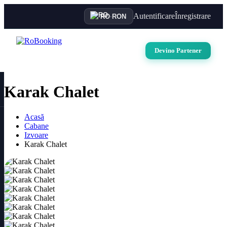
Autentificare
Înregistrare
RO
·
RON
Devino Partener
Karak Chalet
Acasă
Cabane
Izvoare
Karak Chalet