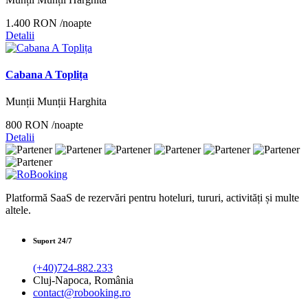
1.400 RON
/noapte
Detalii
Cabana A Toplița
Munții Munții Harghita
800 RON
/noapte
Detalii
Platformă SaaS de rezervări pentru hoteluri, tururi, activități și multe
altele.
Suport 24/7
(+40)724-882.233
Cluj-Napoca, România
contact@robooking.ro