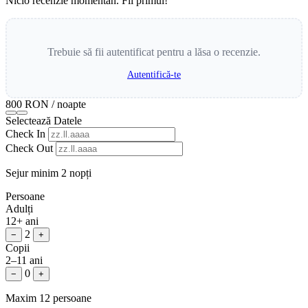
Nicio recenzie momentan. Fii primul!
Trebuie să fii autentificat pentru a lăsa o recenzie.
Autentifică-te
800 RON
/ noapte
Selectează Datele
Check In
Check Out
Sejur minim 2 nopți
Persoane
Adulți
12+ ani
2
−
+
Copii
2–11 ani
0
−
+
Maxim 12 persoane