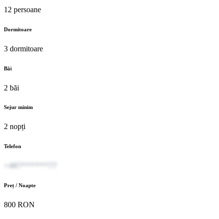
12 persoane
Dormitoare
3 dormitoare
Băi
2 băi
Sejur minim
2 nopți
Telefon
+407******77
Preț / Noapte
800 RON