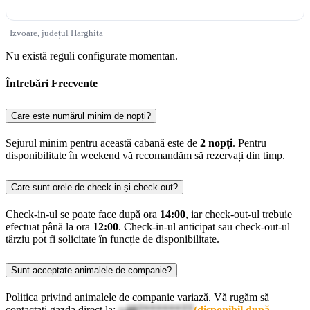
Izvoare, județul Harghita
Nu există reguli configurate momentan.
Întrebări Frecvente
Care este numărul minim de nopți?
Sejurul minim pentru această cabană este de
2 nopți
. Pentru
disponibilitate în weekend vă recomandăm să rezervați din timp.
Care sunt orele de check-in și check-out?
Check-in-ul se poate face după ora
14:00
, iar check-out-ul trebuie
efectuat până la ora
12:00
. Check-in-ul anticipat sau check-out-ul
târziu pot fi solicitate în funcție de disponibilitate.
Sunt acceptate animalele de companie?
Politica privind animalele de companie variază. Vă rugăm să
contactați gazda direct la:
+407******77
(disponibil după