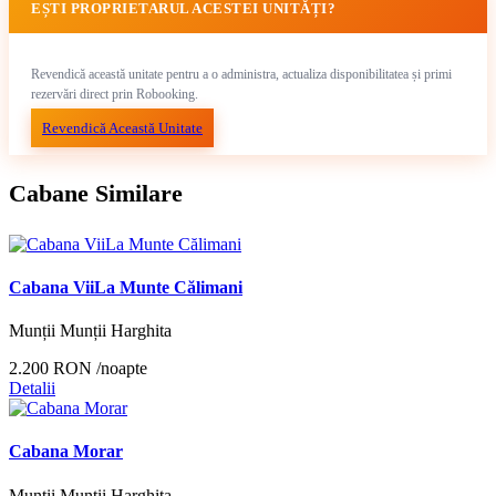
EȘTI PROPRIETARUL ACESTEI UNITĂȚI?
Revendică această unitate pentru a o administra, actualiza disponibilitatea și primi
rezervări direct prin Robooking.
Revendică Această Unitate
Cabane Similare
Cabana ViiLa Munte Călimani
Munții Munții Harghita
2.200 RON
/noapte
Detalii
Cabana Morar
Munții Munții Harghita