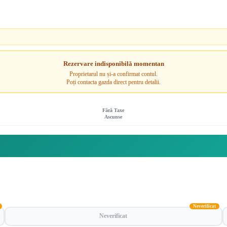
Rezervare indisponibilă momentan
Proprietarul nu și-a confirmat contul.
Poți contacta gazda direct pentru detalii.
Fără Taxe
Ascunse
Neverificat
Neverificat