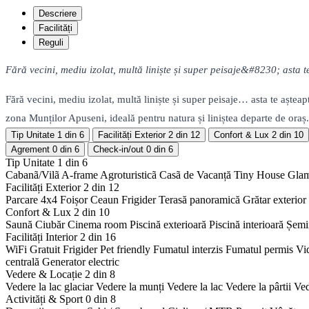
Descriere
Facilități
Reguli
Fără vecini, mediu izolat, multă liniște și super peisaje&#8230; asta 
Fără vecini, mediu izolat, multă liniște și super peisaje… asta te aștea
zona Munților Apuseni, ideală pentru natura și liniștea departe de oraș.
Tip Unitate
1 din 6
Facilități Exterior
2 din 12
Confort & Lux
2 din 10
Agrement
0 din 6
Check-in/out
0 din 6
Tip Unitate
1 din 6
Cabanã/Vilã
A-frame
Agroturisticã
Casã de Vacanță
Tiny House
Gla
Facilități Exterior
2 din 12
Parcare 4x4
Foișor
Ceaun
Frigider
Terasă panoramică
Grătar exterior
Confort & Lux
2 din 10
Saună
Ciubăr
Cinema room
Piscină exterioară
Piscină interioară
Șemi
Facilități Interior
2 din 16
WiFi Gratuit
Frigider
Pet friendly
Fumatul interzis
Fumatul permis
Vi
centrală
Generator electric
Vedere & Locație
2 din 8
Vedere la lac glaciar
Vedere la munți
Vedere la lac
Vedere la pârtii
Ved
Activități & Sport
0 din 8