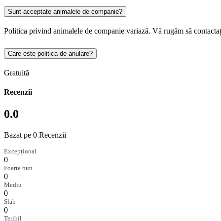
Sunt acceptate animalele de companie?
Politica privind animalele de companie variază. Vă rugăm să contactaț
Care este politica de anulare?
Gratuită
Recenzii
0.0
Bazat pe 0 Recenzii
Excepțional
0
Foarte bun
0
Mediu
0
Slab
0
Teribil