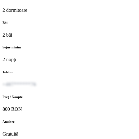
2 dormitoare
Băi
2 băi
Sejur minim
2 nopți
Telefon
+407******76
Preț / Noapte
800 RON
Anulare
Gratuită