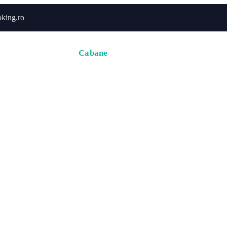
king.ro
Acasă
Hoteluri
Cabane
Tururi
Activități
Zbor