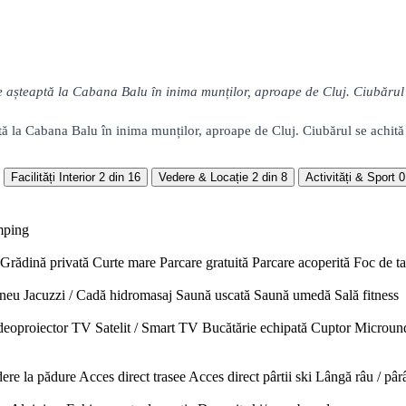
te așteaptă la Cabana Balu în inima munților, aproape de Cluj. Ciubărul 
ptă la Cabana Balu în inima munților, aproape de Cluj. Ciubărul se achită 
Facilități Interior
2 din 16
Vedere & Locație
2 din 8
Activități & Sport
0
mping
Grădină privată
Curte mare
Parcare gratuită
Parcare acoperită
Foc de t
neu
Jacuzzi / Cadă hidromasaj
Saună uscată
Saună umedă
Sală fitness
deoproiector
TV Satelit / Smart TV
Bucătărie echipată
Cuptor
Microun
ere la pădure
Acces direct trasee
Acces direct pârtii ski
Lângă râu / pâr