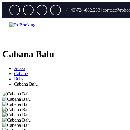
(+40)724-882.233
contact@roboo
Cabana Balu
Acasă
Cabane
Beliș
Cabana Balu