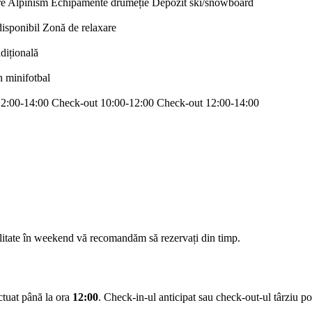
re
Alpinism
Echipamente drumeție
Depozit ski/snowboard
disponibil
Zonă de relaxare
adițională
n minifotbal
12:00-14:00
Check-out 10:00-12:00
Check-out 12:00-14:00
ilitate în weekend vă recomandăm să rezervați din timp.
ectuat până la ora
12:00
. Check-in-ul anticipat sau check-out-ul târziu pot 