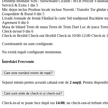
Drumeții montane
Schi / Snowboard
Ciclism / MTB
Pescuit
Vânătoa
Servicii & Extra
1 din 5
Mic dejun inclus
Produse locale incluse
Navetă / Transfer
Tur ghidat 
Gospodărie & Rural
0 din 5
Livadă
Animale de fermă
Fântână în curte
Stil tradițional
Bucătărie tr
Agrement
0 din 6
Masa de biliard
Tenis de masa
Teren de Tenis
Dart
Loc de joaca
Tere
Check-in/out
0 din 6
Check-in flexibil
Check-out flexibil
Check-in 10:00-12:00
Check-in 
Coordonatele nu sunt configurate.
Nu există reguli configurate momentan.
Întrebări Frecvente
Care este numărul minim de nopți?
Sejurul minim pentru această cabană este de
2 nopți
. Pentru disponib
Care sunt orele de check-in și check-out?
Check-in-ul se poate face după ora
14:00
, iar check-out-ul trebuie ef