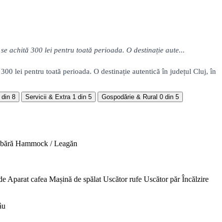
se achită 300 lei pentru toată perioada. O destinație aute...
300 lei pentru toată perioada. O destinație autentică în județul Cluj, în
 din 8
Servicii & Extra
1 din 5
Gospodărie & Rural
0 din 5
abără
Hammock / Leagăn
de
Aparat cafea
Mașină de spălat
Uscător rufe
Uscător păr
Încălzire
âu