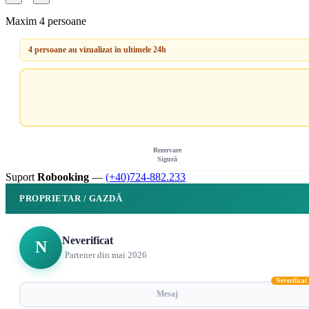
Maxim 4 persoane
4 persoane au vizualizat în ultimele 24h
Rezervare
Sigură
Suport
Robooking
—
(+40)724-882.233
PROPRIETAR / GAZDĂ
Neverificat
N
Partener din mai 2026
Neverificat
Mesaj