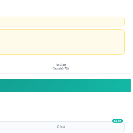
Anulare
Gratuită 72h
Soon
Chat