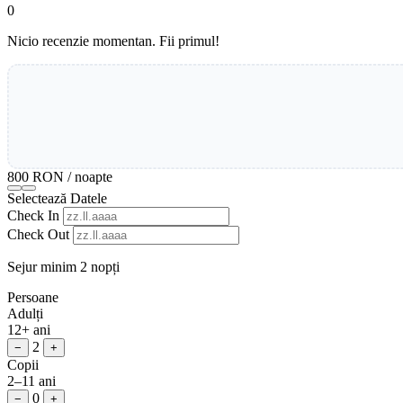
0
Nicio recenzie momentan. Fii primul!
800 RON
/ noapte
Selectează Datele
Check In
Check Out
Sejur minim 2 nopți
Persoane
Adulți
12+ ani
2
−
+
Copii
2–11 ani
0
−
+