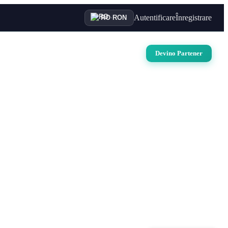
Autentificare
Înregistrare
RO
·
RON
uri
Auto
Croaziere
Contact
Devino Partener