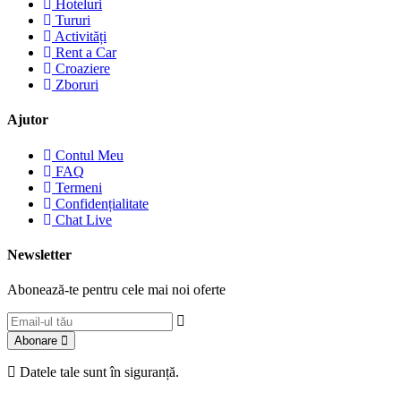
Hoteluri
Tururi
Activități
Rent a Car
Croaziere
Zboruri
Ajutor
Contul Meu
FAQ
Termeni
Confidențialitate
Chat Live
Newsletter
Abonează-te pentru cele mai noi oferte
Abonare
Datele tale sunt în siguranță.