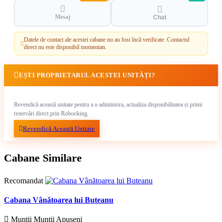
Mesaj
Chat
Datele de contact ale acestei cabane nu au fost încă verificate. Contactul
direct nu este disponibil momentan.
EȘTI PROPRIETARUL ACESTEI UNITĂȚI?
Revendică această unitate pentru a o administra, actualiza disponibilitatea și primi
rezervări direct prin Robooking.
Revendică Această Unitate
Cabane Similare
Recomandat
Cabana Vânătoarea lui Buteanu
Munții Munții Apuseni