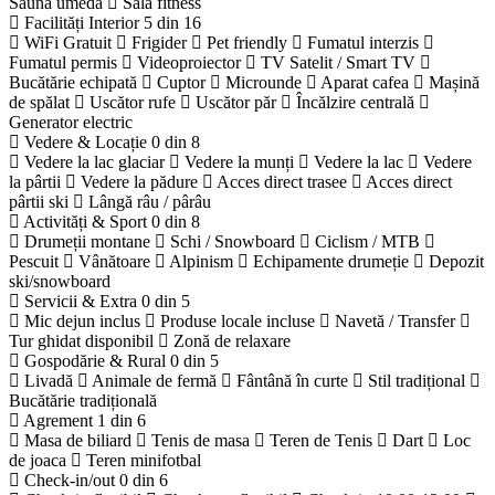
Saună umedă
Sală fitness
Facilități Interior
5 din 16
WiFi Gratuit
Frigider
Pet friendly
Fumatul interzis
Fumatul permis
Videoproiector
TV Satelit / Smart TV
Bucătărie echipată
Cuptor
Microunde
Aparat cafea
Mașină
de spălat
Uscător rufe
Uscător păr
Încălzire centrală
Generator electric
Vedere & Locație
0 din 8
Vedere la lac glaciar
Vedere la munți
Vedere la lac
Vedere
la pârtii
Vedere la pădure
Acces direct trasee
Acces direct
pârtii ski
Lângă râu / pârâu
Activități & Sport
0 din 8
Drumeții montane
Schi / Snowboard
Ciclism / MTB
Pescuit
Vânătoare
Alpinism
Echipamente drumeție
Depozit
ski/snowboard
Servicii & Extra
0 din 5
Mic dejun inclus
Produse locale incluse
Navetă / Transfer
Tur ghidat disponibil
Zonă de relaxare
Gospodărie & Rural
0 din 5
Livadă
Animale de fermă
Fântână în curte
Stil tradițional
Bucătărie tradițională
Agrement
1 din 6
Masa de biliard
Tenis de masa
Teren de Tenis
Dart
Loc
de joaca
Teren minifotbal
Check-in/out
0 din 6