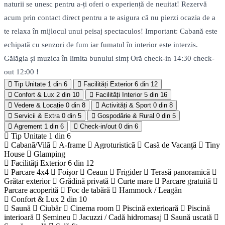
naturii se unesc pentru a-ți oferi o experiență de neuitat! Rezervă
acum prin contact direct pentru a te asigura că nu pierzi ocazia de a
te relaxa în mijlocul unui peisaj spectaculos! Important: Cabană este
echipată cu senzori de fum iar fumatul în interior este interzis.
Gălăgia și muzica în limita bunului simț Oră check-in 14:30 check-
out 12:00 !
Tip Unitate
1 din 6
Facilități Exterior
6 din 12
Confort & Lux
2 din 10
Facilități Interior
5 din 16
Vedere & Locație
0 din 8
Activități & Sport
0 din 8
Servicii & Extra
0 din 5
Gospodărie & Rural
0 din 5
Agrement
1 din 6
Check-in/out
0 din 6
Tip Unitate
1 din 6
Cabanã/Vilã
A-frame
Agroturisticã
Casã de Vacanță
Tiny
House
Glamping
Facilități Exterior
6 din 12
Parcare 4x4
Foișor
Ceaun
Frigider
Terasă panoramică
Grătar exterior
Grădină privată
Curte mare
Parcare gratuită
Parcare acoperită
Foc de tabără
Hammock / Leagăn
Confort & Lux
2 din 10
Saună
Ciubăr
Cinema room
Piscină exterioară
Piscină
interioară
Șemineu
Jacuzzi / Cadă hidromasaj
Saună uscată