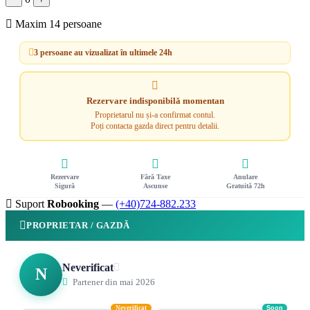
Maxim 14 persoane
3 persoane au vizualizat în ultimele 24h
Rezervare indisponibilă momentan
Proprietarul nu și-a confirmat contul.
Poți contacta gazda direct pentru detalii.
Rezervare
Fără Taxe
Anulare
Sigură
Ascunse
Gratuită 72h
Suport
Robooking
—
(+40)724-882.233
PROPRIETAR / GAZDĂ
Neverificat
N
Partener din mai 2026
Neverificat
Soon