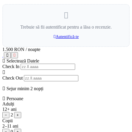
Trebuie să fii autentificat pentru a lăsa o recenzie.
Autentifică-te
1.500 RON
/ noapte
Selectează Datele
Check In
Check Out
Sejur minim 2 nopți
Persoane
Adulți
12+ ani
2
−
+
Copii
2–11 ani
0
−
+