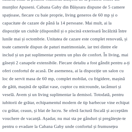
munților Apuseni. Cabana Gaby din Băișoara dispune de 5 camere
spațioase, fiecare cu baie proprie, living generos de 60 mp și o
capacitate de cazare de până la 14 persoane. Mai mult, ai la
dispoziție un ciubăr (disponibil și o piscină exterioară încălzită între
lunile mai și octombrie. Unitatea de cazare este complet renovată, și
toate camerele dispun de paturi matrimoniale, iar trei dintre ele
includ și un pat suplimentar pentru un plus de confort. În living, mai
găsești 2 canapele extensibile. Fiecare detaliu a fost gândit pentru a-ți
oferi confortul de acasă. De asemenea, ai la dispoziție un salon cu
loc de servit masa de 60 mp, complet mobilat, cu frigidere, mașină
de gătit, mașină de spălat vase, cuptor cu microunde, tacâmuri și
veselă. Avem și un living suplimentar la demisol. Totodată, pentru
iubitorii de grătar, echipamentul modern de tip barbecue vine echipat
cu grătar, ceaun, și blat de lucru. Se oferă factură fiscală și acceptăm
vouchere de vacanță. Așadar, nu mai sta pe gânduri și pregătește-te
pentru o evadare la Cabana Gaby unde confortul și frumusețea