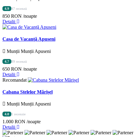
4.9
47 recenzii
850 RON
/noapte
Detalii
Casa de Vacanță Apuseni
Munții Munții Apuseni
4.7
89 recenzii
650 RON
/noapte
Detalii
Recomandat
Cabana Stelelor Mărișel
Munții Munții Apuseni
4.0
1 recenzie
1.000 RON
/noapte
Detalii