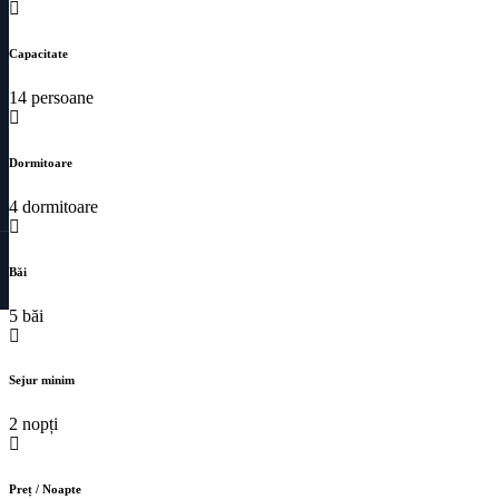
Capacitate
14 persoane
Dormitoare
4 dormitoare
Băi
5 băi
Sejur minim
2 nopți
Preț / Noapte