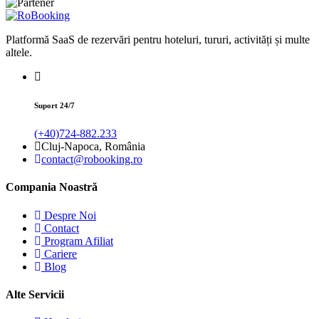
Platformă SaaS de rezervări pentru hoteluri, tururi, activități și multe
altele.
Suport 24/7
(+40)724-882.233
Cluj-Napoca, România
contact@robooking.ro
Compania Noastră
Despre Noi
Contact
Program Afiliat
Cariere
Blog
Alte Servicii