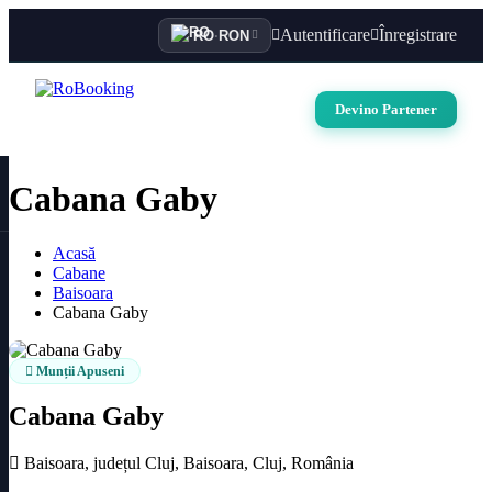
Autentificare
Înregistrare
RO
·
RON
Devino Partener
Cabana Gaby
Acasă
Cabane
Baisoara
Cabana Gaby
Munții Apuseni
Cabana Gaby
Baisoara, județul Cluj, Baisoara, Cluj, România