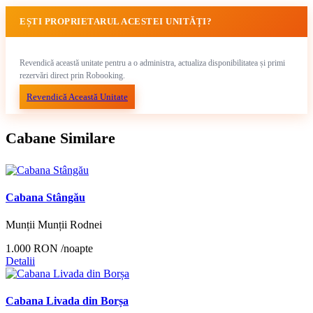
EȘTI PROPRIETARUL ACESTEI UNITĂȚI?
Revendică această unitate pentru a o administra, actualiza disponibilitatea și primi
rezervări direct prin Robooking.
Revendică Această Unitate
Cabane Similare
Cabana Stângău
Munții Munții Rodnei
1.000 RON
/noapte
Detalii
Cabana Livada din Borșa