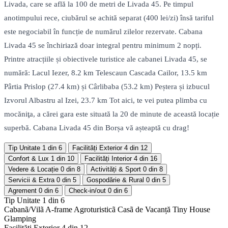
Livada, care se află la 100 de metri de Livada 45. Pe timpul
anotimpului rece, ciubărul se achită separat (400 lei/zi) însă tariful
este negociabil în funcție de numărul zilelor rezervate. Cabana
Livada 45 se închiriază doar integral pentru minimum 2 nopți.
Printre atracțiile și obiectivele turistice ale cabanei Livada 45, se
numără: Lacul Iezer, 8.2 km Telescaun Cascada Cailor, 13.5 km
Pârtia Prislop (27.4 km) și Cârlibaba (53.2 km) Peștera și izbucul
Izvorul Albastru al Izei, 23.7 km Tot aici, te vei putea plimba cu
mocăniţa, a cărei gara este situată la 20 de minute de această locație
superbă. Cabana Livada 45 din Borșa vă așteaptă cu drag!
Tip Unitate
1 din 6
Facilități Exterior
4 din 12
Confort & Lux
1 din 10
Facilități Interior
4 din 16
Vedere & Locație
0 din 8
Activități & Sport
0 din 8
Servicii & Extra
0 din 5
Gospodărie & Rural
0 din 5
Agrement
0 din 6
Check-in/out
0 din 6
Tip Unitate
1 din 6
Cabanã/Vilã
A-frame
Agroturisticã
Casã de Vacanță
Tiny House
Glamping
Facilități Exterior
4 din 12