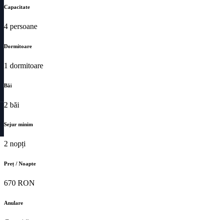
Capacitate
4 persoane
Dormitoare
1 dormitoare
Băi
2 băi
Sejur minim
2 nopți
Preț / Noapte
670 RON
Anulare