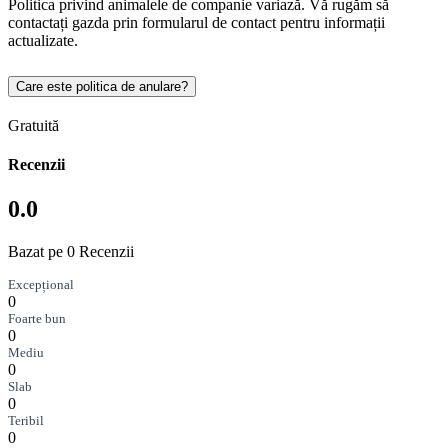
Politica privind animalele de companie variază. Vă rugăm să
contactați gazda prin formularul de contact pentru informații
actualizate.
Care este politica de anulare?
Gratuită
Recenzii
0.0
Bazat pe 0 Recenzii
Excepțional
0
Foarte bun
0
Mediu
0
Slab
0
Teribil
0