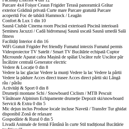
Parcare 4x4
Foișor
Ceaun
Frigider
Terasă panoramică
Grătar
exterior
Grădină privată
Curte mare
Parcare gratuită
Parcare
acoperită
Foc de tabără
Hammock / Leagăn
Confort & Lux
1 din 10
Saună
Ciubăr
Cinema room
Piscină exterioară
Piscină interioară
Șemineu
Jacuzzi / Cadă hidromasaj
Saună uscată
Saună umedă
Sală
fitness
Facilități Interior
4 din 16
WiFi Gratuit
Frigider
Pet friendly
Fumatul interzis
Fumatul permis
Videoproiector
TV Satelit / Smart TV
Bucătărie echipată
Cuptor
Microunde
Aparat cafea
Mașină de spălat
Uscător rufe
Uscător păr
Încălzire centrală
Generator electric
Vedere & Locație
0 din 8
Vedere la lac glaciar
Vedere la munți
Vedere la lac
Vedere la pârtii
Vedere la pădure
Acces direct trasee
Acces direct pârtii ski
Lângă
râu / pârâu
Activități & Sport
0 din 8
Drumeții montane
Schi / Snowboard
Ciclism / MTB
Pescuit
Vânătoare
Alpinism
Echipamente drumeție
Depozit ski/snowboard
Servicii & Extra
0 din 5
Mic dejun inclus
Produse locale incluse
Navetă / Transfer
Tur ghidat
disponibil
Zonă de relaxare
Gospodărie & Rural
0 din 5
Livadă
Animale de fermă
Fântână în curte
Stil tradițional
Bucătărie