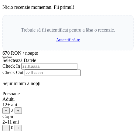
Nicio recenzie momentan. Fii primul!
Trebuie să fii autentificat pentru a lăsa o recenzie.
Autentifică-te
670 RON
/ noapte
Selectează Datele
Check In
Check Out
Sejur minim 2 nopți
Persoane
Adulți
12+ ani
2
−
+
Copii
2–11 ani
0
−
+