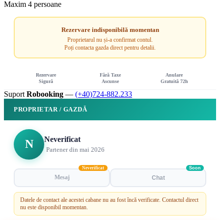
Maxim 4 persoane
Rezervare indisponibilă momentan
Proprietarul nu și-a confirmat contul.
Poți contacta gazda direct pentru detalii.
Rezervare
Fără Taxe
Anulare
Sigură
Ascunse
Gratuită 72h
Suport
Robooking
—
(+40)724-882.233
PROPRIETAR / GAZDĂ
Neverificat
N
Partener din mai 2026
Neverificat
Soon
Mesaj
Chat
Datele de contact ale acestei cabane nu au fost încă verificate. Contactul direct
nu este disponibil momentan.