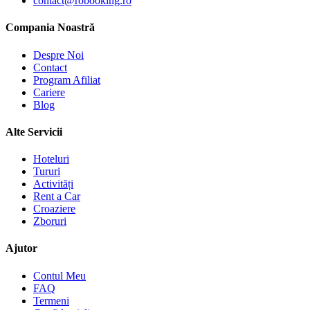
contact@robooking.ro
Compania Noastră
Despre Noi
Contact
Program Afiliat
Cariere
Blog
Alte Servicii
Hoteluri
Tururi
Activități
Rent a Car
Croaziere
Zboruri
Ajutor
Contul Meu
FAQ
Termeni