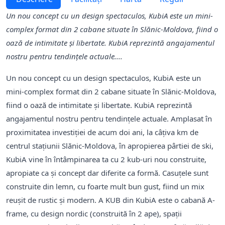
Un nou concept cu un design spectaculos, KubiA este un mini-
complex format din 2 cabane situate în Slănic-Moldova, fiind o
oază de intimitate și libertate. KubiA reprezintă angajamentul
nostru pentru tendințele actuale....
Un nou concept cu un design spectaculos, KubiA este un
mini-complex format din 2 cabane situate în Slănic-Moldova,
fiind o oază de intimitate și libertate. KubiA reprezintă
angajamentul nostru pentru tendințele actuale. Amplasat în
proximitatea investiției de acum doi ani, la câțiva km de
centrul stațiunii Slănic-Moldova, în apropierea pârtiei de ski,
KubiA vine în întâmpinarea ta cu 2 kub-uri nou construite,
apropiate ca și concept dar diferite ca formă. Casuțele sunt
construite din lemn, cu foarte mult bun gust, fiind un mix
reușit de rustic și modern. A KUB din KubiA este o cabană A-
frame, cu design nordic (construită în 2 ape), spații