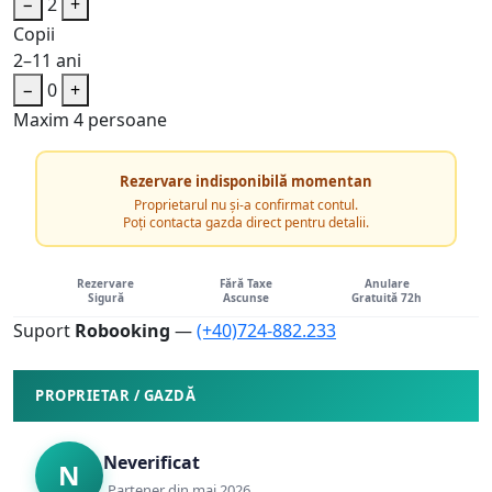
−
2
+
Copii
2–11 ani
−
0
+
Maxim 4 persoane
Rezervare indisponibilă momentan
Proprietarul nu și-a confirmat contul.
Poți contacta gazda direct pentru detalii.
Rezervare
Fără Taxe
Anulare
Sigură
Ascunse
Gratuită 72h
Suport
Robooking
—
(+40)724-882.233
PROPRIETAR / GAZDĂ
Neverificat
N
Partener din mai 2026