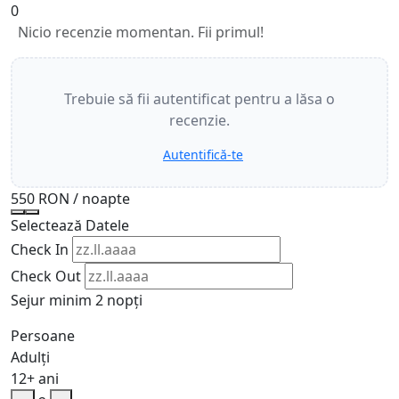
0
Nicio recenzie momentan. Fii primul!
Trebuie să fii autentificat pentru a lăsa o
recenzie.
Autentifică-te
550 RON
/ noapte
Selectează Datele
Check In
Check Out
Sejur minim 2 nopți
Persoane
Adulți
12+ ani