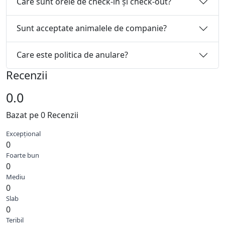
Care sunt orele de check-in și check-out?
Sunt acceptate animalele de companie?
Care este politica de anulare?
Recenzii
0.0
Bazat pe 0 Recenzii
Excepțional
0
Foarte bun
0
Mediu
0
Slab
0
Teribil