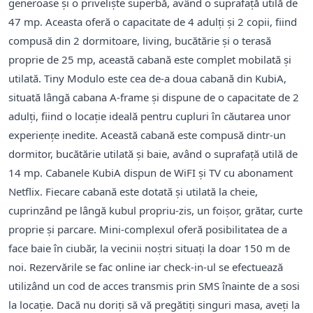
generoase și o priveliște superbă, având o suprafață utilă de
47 mp. Aceasta oferă o capacitate de 4 adulți și 2 copii, fiind
compusă din 2 dormitoare, living, bucătărie și o terasă
proprie de 25 mp, această cabană este complet mobilată și
utilată. Tiny Modulo este cea de-a doua cabană din KubiA,
situată lângă cabana A-frame și dispune de o capacitate de 2
adulți, fiind o locație ideală pentru cupluri în căutarea unor
experiențe inedite. Această cabană este compusă dintr-un
dormitor, bucătărie utilată și baie, având o suprafață utilă de
14 mp. Cabanele KubiA dispun de WiFI și TV cu abonament
Netflix. Fiecare cabană este dotată și utilată la cheie,
cuprinzând pe lângă kubul propriu-zis, un foișor, grătar, curte
proprie și parcare. Mini-complexul oferă posibilitatea de a
face baie în ciubăr, la vecinii noștri situați la doar 150 m de
noi. Rezervările se fac online iar check-in-ul se efectuează
utilizând un cod de acces transmis prin SMS înainte de a sosi
la locație. Dacă nu doriți să vă pregătiți singuri masa, aveți la