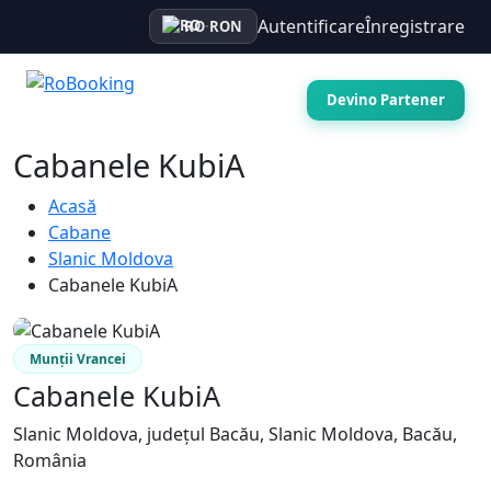
Autentificare
Înregistrare
RO
·
RON
Devino Partener
Cabanele KubiA
Acasă
Cabane
Slanic Moldova
Cabanele KubiA
Munții Vrancei
Cabanele KubiA
Slanic Moldova, județul Bacău, Slanic Moldova, Bacău,
România