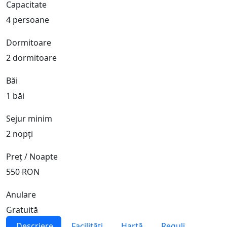
Capacitate
4 persoane
Dormitoare
2 dormitoare
Băi
1 băi
Sejur minim
2 nopți
Preț / Noapte
550 RON
Anulare
Gratuită
Descriere
Facilități
Hartă
Reguli