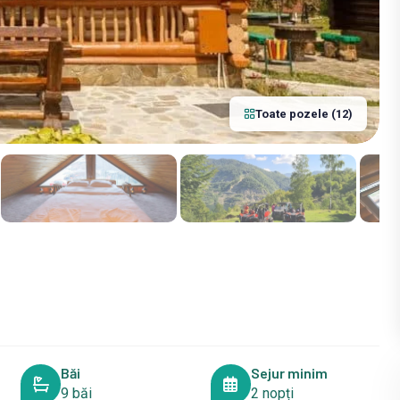
Toate pozele (12)
Băi
Sejur minim
9 băi
2 nopți