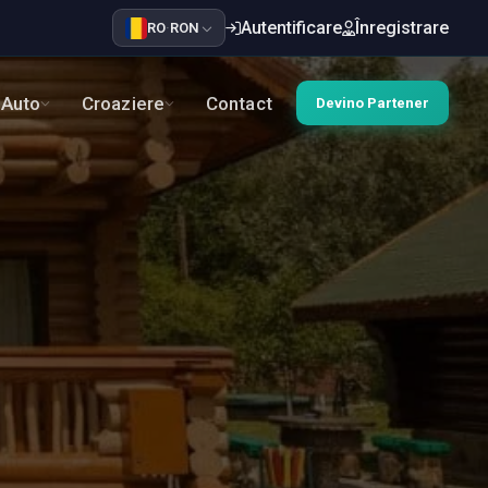
Autentificare
Înregistrare
RO
·
RON
Auto
Croaziere
Contact
Devino Partener