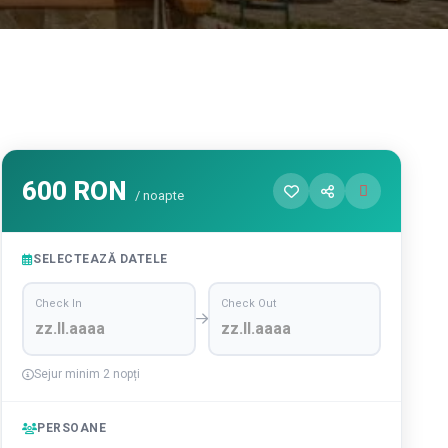
600 RON
/ noapte
SELECTEAZĂ DATELE
Check In
Check Out
Sejur minim 2 nopți
PERSOANE