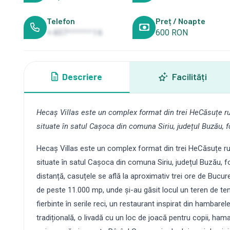
Telefon
Preț / Noapte
+407******16
600 RON
Descriere
Facilități
Hecaș Villas este un complex format din trei HeCăsuțe ru
situate în satul Cașoca din comuna Siriu, județul Buzău, f
Hecaș Villas este un complex format din trei HeCăsuțe rus
situate în satul Cașoca din comuna Siriu, județul Buzău, 
distanță, casuțele se află la aproximativ trei ore de Bucur
de peste 11.000 mp, unde și-au găsit locul un teren de teni
fierbinte în serile reci, un restaurant inspirat din hambar
tradițională, o livadă cu un loc de joacă pentru copii, ham