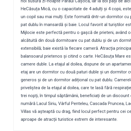
noi susură zi-noapte Pârâul Cașoca, iar la doi pași de aici î
HeCăsuța Mică, cu o capacitate de 4 adulți și 4 copii, este 
un copil sau mai mulți. Este formată dntr-un dormitor cu p
pat dublu în mansardă și baie. Locul favorit al turiștilor
Mijlocie este perfectă pentru o gașcă de prieteni, având o
alcătuită din două dormitoare cu pat dublu și de un dormito
extensibilă; baie există la fiecare cameră. Atracția principa
balansoarul prietenos și citind o carte. HeCăsuța Mare e
camere duble. La etajul al doilea, dispune de un apartamen
etaj are un dormitor cu două paturi duble și un dormitor cu
generos și de un dormitor adițional cu pat dublu. Camerel
priveliștea de la etajul al doilea, care te lasă fără respiraț
trei nopți, în timpul săptămânii, beneficiați de un discount
numără Lacul Siriu, Vârful Penteleu, Cascada Pruncea, Lacu
Villas vă așteaptă cu drag, fiind locul perfect pentru cei ce
aproape de atracții turistice extrem de interesante.