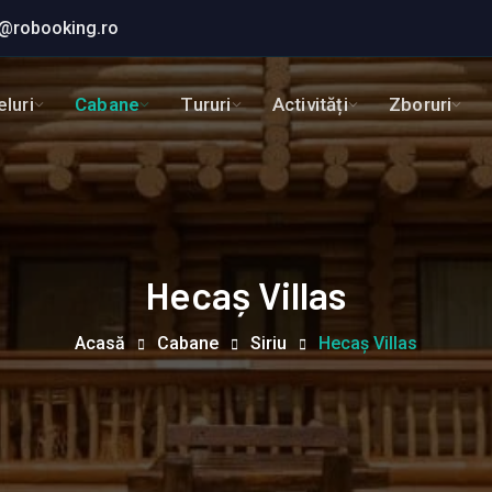
@robooking.ro
luri
Cabane
Tururi
Activități
Zboruri
Hecaș Villas
Acasă
Cabane
Siriu
Hecaș Villas