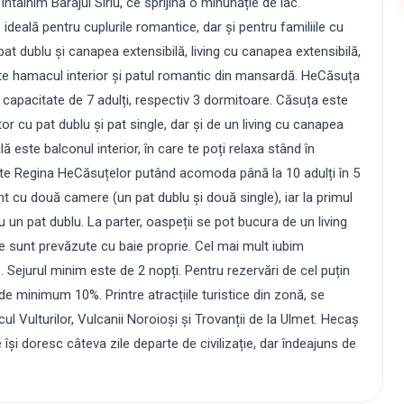
ntâlnim Barajul Siriu, ce sprijină o minunăție de lac.
ideală pentru cuplurile romantice, dar și pentru familiile cu
at dublu și canapea extensibilă, living cu canapea extensibilă,
 este hamacul interior și patul romantic din mansardă. HeCăsuța
 capacitate de 7 adulți, respectiv 3 dormitoare. Căsuța este
r cu pat dublu și pat single, dar și de un living cu canapea
lă este balconul interior, în care te poți relaxa stând în
ste Regina HeCăsuțelor putând acomoda până la 10 adulți în 5
t cu două camere (un pat dublu și două single), iar la primul
 un pat dublu. La parter, oaspeții se pot bucura de un living
e sunt prevăzute cu baie proprie. Cel mai mult iubim
ie. Sejurul minim este de 2 nopți. Pentru rezervări de cel puțin
 de minimum 10%. Printre atracțiile turistice din zonă, se
l Vulturilor, Vulcanii Noroioși și Trovanții de la Ulmet. Hecaș
 își doresc câteva zile departe de civilizație, dar îndeajuns de