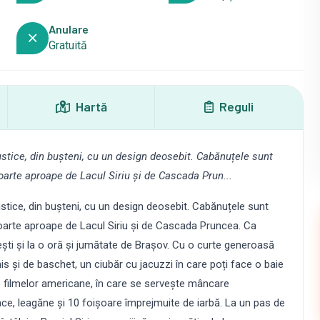
Anulare
Gratuită
Hartă
Reguli
stice, din bușteni, cu un design deosebit. Cabănuțele sunt
oarte aproape de Lacul Siriu și de Cascada Prun...
tice, din bușteni, cu un design deosebit. Cabănuțele sunt
foarte aproape de Lacul Siriu și de Cascada Pruncea. Ca
ești și la o oră și jumătate de Brașov. Cu o curte generoasă
s și de baschet, un ciubăr cu jacuzzi în care poți face o baie
ele filmelor americane, în care se servește mâncare
ace, leagăne și 10 foișoare împrejmuite de iarbă. La un pas de