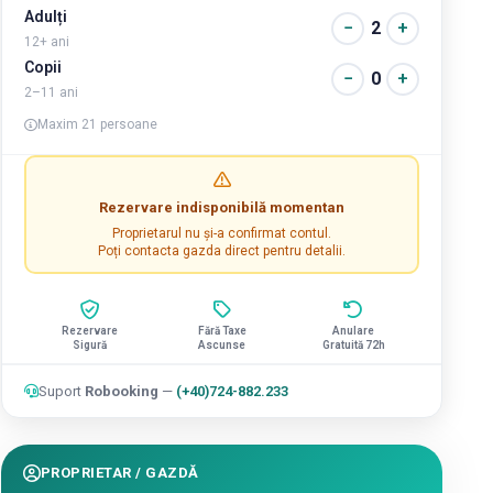
Adulți
−
2
+
12+ ani
Copii
−
0
+
2–11 ani
Maxim 21 persoane
Rezervare indisponibilă momentan
Proprietarul nu și-a confirmat contul.
Poți contacta gazda direct pentru detalii.
Rezervare
Fără Taxe
Anulare
Sigură
Ascunse
Gratuită 72h
Suport
Robooking
—
(+40)724-882.233
PROPRIETAR / GAZDĂ