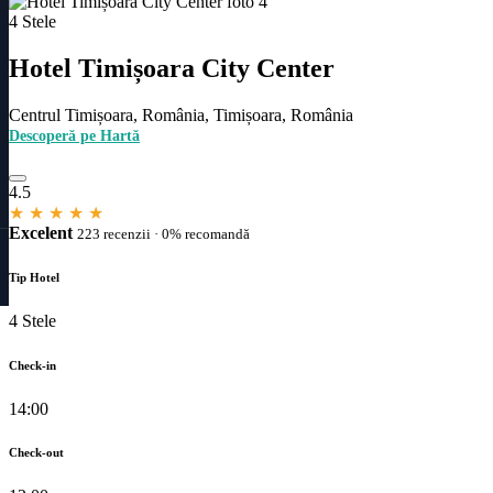
4 Stele
Hotel Timișoara City Center
Centrul Timișoara, România, Timișoara, România
Descoperă pe Hartă
4.5
★
★
★
★
★
Excelent
223 recenzii · 0% recomandă
Tip Hotel
4 Stele
Check-in
14:00
Check-out