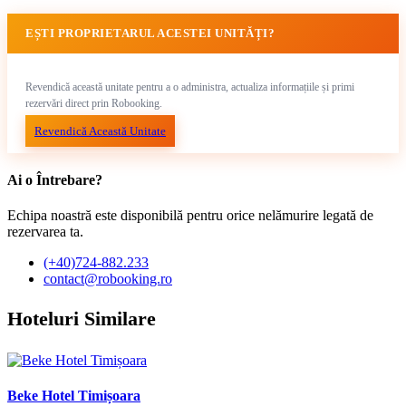
EȘTI PROPRIETARUL ACESTEI UNITĂȚI?
Revendică această unitate pentru a o administra, actualiza informațiile și primi
rezervări direct prin Robooking.
Revendică Această Unitate
Ai o Întrebare?
Echipa noastră este disponibilă pentru orice nelămurire legată de
rezervarea ta.
(+40)724-882.233
contact@robooking.ro
Hoteluri Similare
Beke Hotel Timișoara