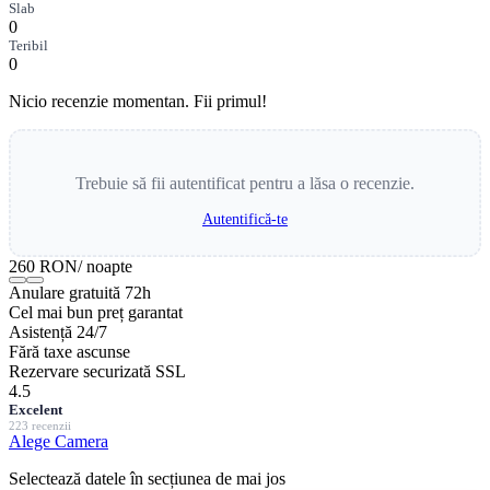
Slab
0
Teribil
0
Nicio recenzie momentan. Fii primul!
Trebuie să fii autentificat pentru a lăsa o recenzie.
Autentifică-te
260 RON
/ noapte
Anulare gratuită 72h
Cel mai bun preț garantat
Asistență 24/7
Fără taxe ascunse
Rezervare securizată SSL
4.5
Excelent
223 recenzii
Alege Camera
Selectează datele în secțiunea de mai jos