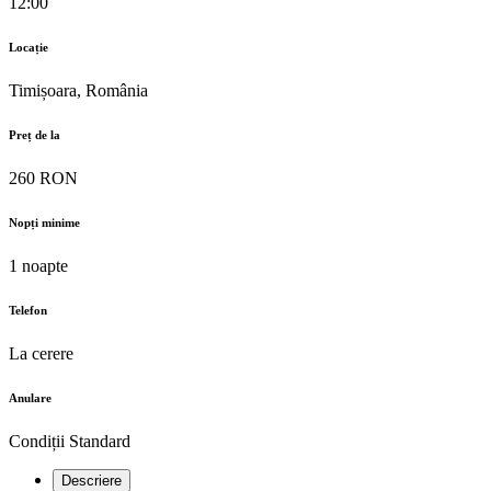
12:00
Locație
Timișoara, România
Preț de la
260 RON
Nopți minime
1 noapte
Telefon
La cerere
Anulare
Condiții Standard
Descriere