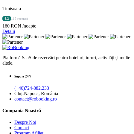
Timișoara
4.2
119 recenzii
160 RON
/noapte
Detalii
Platformă SaaS de rezervări pentru hoteluri, tururi, activități și multe
altele.
Suport 24/7
(+40)724-882.233
Cluj-Napoca, România
contact@robooking.ro
Compania Noastră
Despre Noi
Contact
Program Afiliat