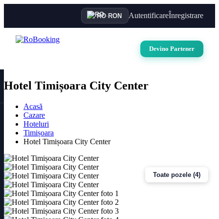
Autentificare
Înregistrare
RO
·
RON
Devino Partener
Hotel Timișoara City Center
Acasă
Cazare
Hoteluri
Timișoara
Hotel Timișoara City Center
Toate pozele (4)