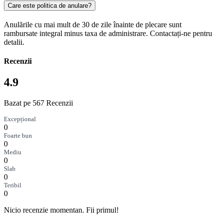
Care este politica de anulare?
Anulările cu mai mult de 30 de zile înainte de plecare sunt
rambursate integral minus taxa de administrare. Contactați-ne pentru
detalii.
Recenzii
4.9
Bazat pe 567 Recenzii
Excepțional
0
Foarte bun
0
Mediu
0
Slab
0
Teribil
0
Nicio recenzie momentan. Fii primul!