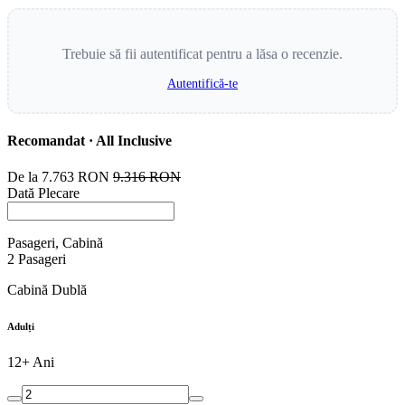
Trebuie să fii autentificat pentru a lăsa o recenzie.
Autentifică-te
Recomandat · All Inclusive
De la
7.763 RON
9.316 RON
Dată Plecare
Pasageri, Cabină
2
Pasageri
Cabină Dublă
Adulți
12+ Ani