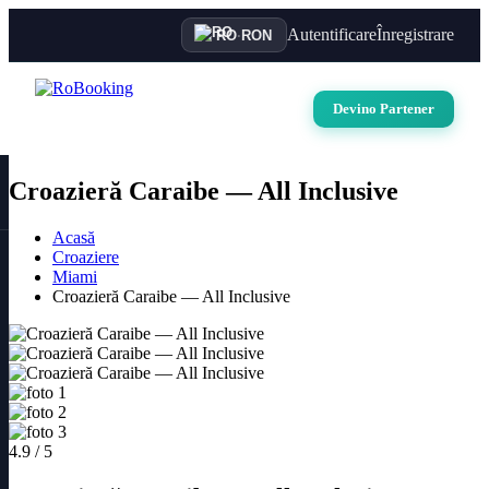
Autentificare
Înregistrare
RO
·
RON
Devino Partener
Croazieră Caraibe — All Inclusive
Acasă
Croaziere
Miami
Croazieră Caraibe — All Inclusive
4.9 / 5