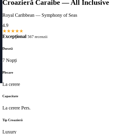
Croazieră Caraibe — All Inclusive
Royal Caribbean — Symphony of Seas
4.9
★
★
★
★
★
Excepțional
567 recenzii
Durată
7 Nopți
Plecare
La cerere
Capacitate
La cerere Pers.
Tip Croazieră
Luxury