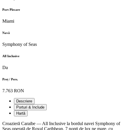
Port Plecare
Miami
Navă
Symphony of Seas
All Inclusive
Da
Preț / Pers.
7.763 RON
Descriere
Porturi & Include
Hartă
Croazieră Caraibe — All Inclusive la bordul navei Symphony of
Seas operată de Royal Caribbean. 7 nopți de lux pe mare, cu