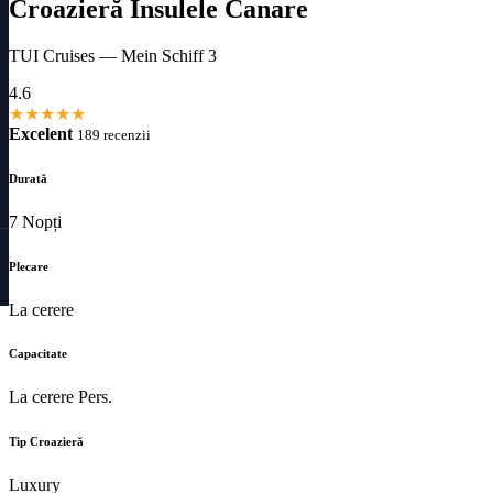
Croazieră Insulele Canare
TUI Cruises — Mein Schiff 3
4.6
★
★
★
★
★
Excelent
189 recenzii
Durată
7 Nopți
Plecare
La cerere
Capacitate
La cerere Pers.
Tip Croazieră
Luxury