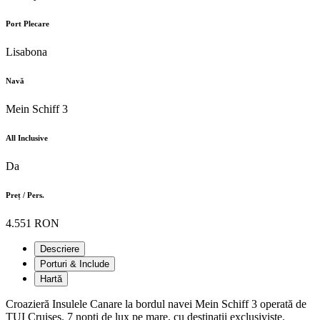
Port Plecare
Lisabona
Navă
Mein Schiff 3
All Inclusive
Da
Preț / Pers.
4.551 RON
Descriere
Porturi & Include
Hartă
Croazieră Insulele Canare la bordul navei Mein Schiff 3 operată de
TUI Cruises. 7 nopți de lux pe mare, cu destinații exclusiviste.