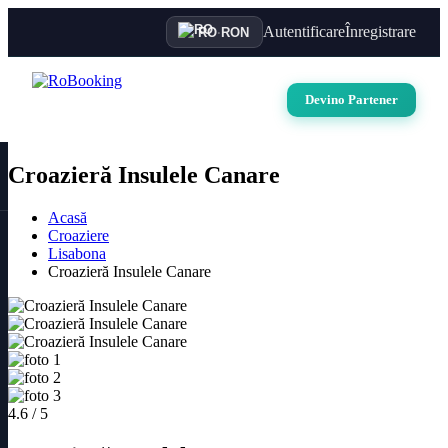
Autentificare
Înregistrare
RO
·
RON
Devino Partener
Croazieră Insulele Canare
Acasă
Croaziere
Lisabona
Croazieră Insulele Canare
4.6 / 5