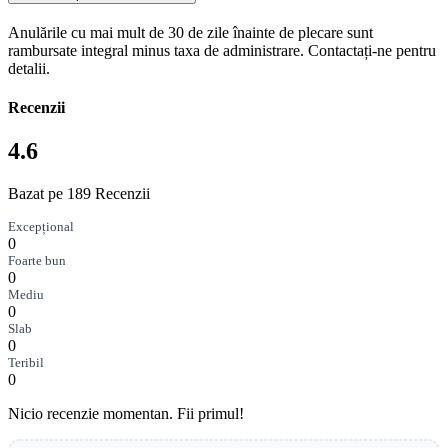
Anulările cu mai mult de 30 de zile înainte de plecare sunt
rambursate integral minus taxa de administrare. Contactați-ne pentru
detalii.
Recenzii
4.6
Bazat pe 189 Recenzii
Excepțional
0
Foarte bun
0
Mediu
0
Slab
0
Teribil
0
Nicio recenzie momentan. Fii primul!