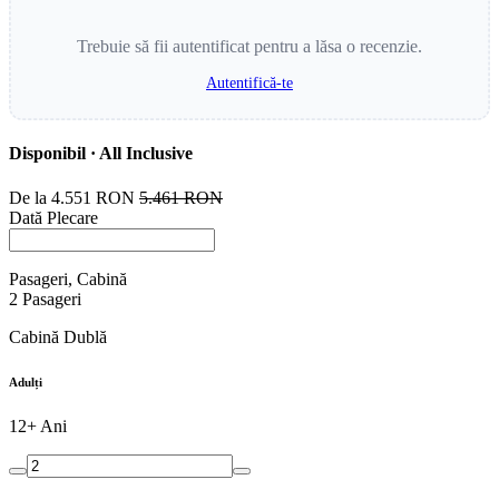
Trebuie să fii autentificat pentru a lăsa o recenzie.
Autentifică-te
Disponibil · All Inclusive
De la
4.551 RON
5.461 RON
Dată Plecare
Pasageri, Cabină
2
Pasageri
Cabină Dublă
Adulți
12+ Ani