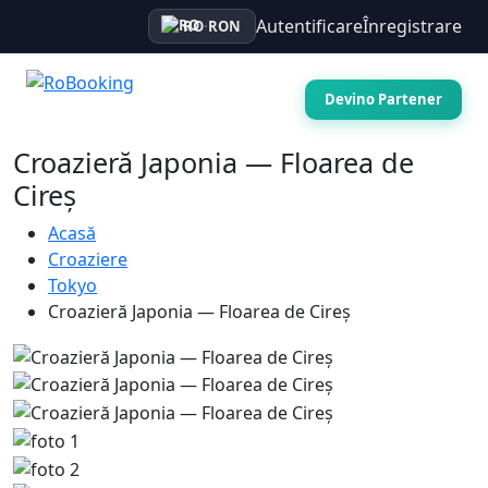
Autentificare
Înregistrare
RO
·
RON
Devino Partener
Croazieră Japonia — Floarea de
Cireș
Acasă
Croaziere
Tokyo
Croazieră Japonia — Floarea de Cireș