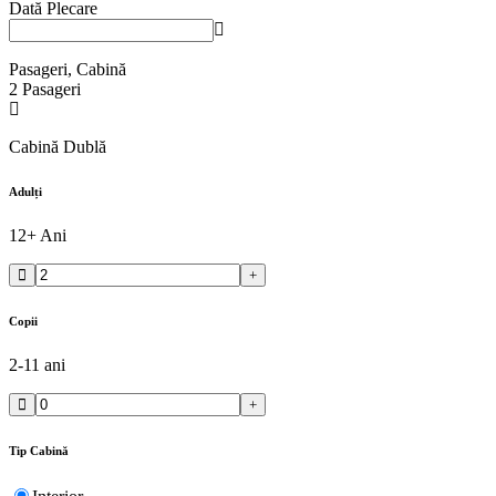
Dată Plecare
Pasageri, Cabină
2
Pasageri
Cabină Dublă
Adulți
12+ Ani
Copii
2-11 ani
Tip Cabină