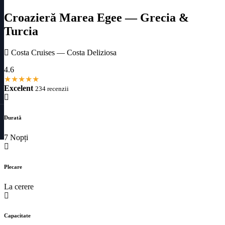
Croazieră Marea Egee — Grecia &
Turcia
Costa Cruises — Costa Deliziosa
4.6
★
★
★
★
★
Excelent
234 recenzii
Durată
7 Nopți
Plecare
La cerere
Capacitate