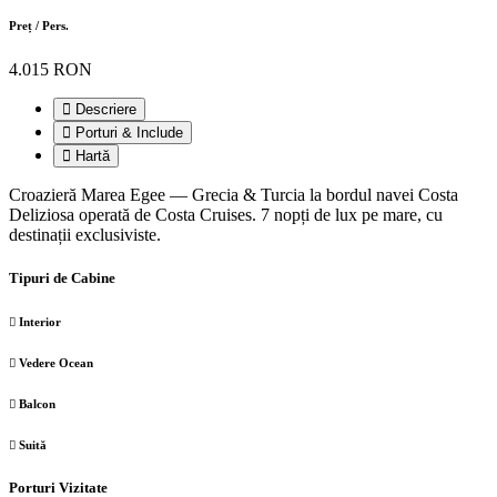
Preț / Pers.
4.015 RON
Descriere
Porturi & Include
Hartă
Croazieră Marea Egee — Grecia & Turcia la bordul navei Costa
Deliziosa operată de Costa Cruises. 7 nopți de lux pe mare, cu
destinații exclusiviste.
Tipuri de Cabine
Interior
Vedere Ocean
Balcon
Suită
Porturi Vizitate