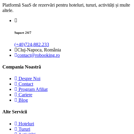
Platformă SaaS de rezervări pentru hoteluri, tururi, activități și multe
altele.
Suport 24/7
(+40)724-882.233
Cluj-Napoca, România
contact@robooking.ro
Compania Noastră
Despre Noi
Contact
Program Afiliat
Cariere
Blog
Alte Servicii
Hoteluri
Tururi