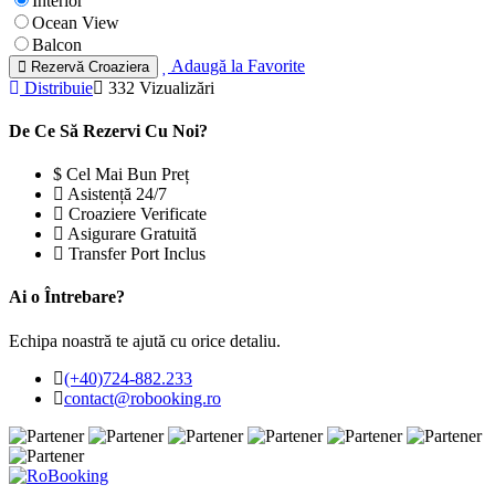
Interior
Ocean View
Balcon
Adaugă la Favorite
Rezervă Croaziera
Distribuie
332 Vizualizări
De Ce Să Rezervi Cu Noi?
Cel Mai Bun Preț
Asistență 24/7
Croaziere Verificate
Asigurare Gratuită
Transfer Port Inclus
Ai o Întrebare?
Echipa noastră te ajută cu orice detaliu.
(+40)724-882.233
contact@robooking.ro