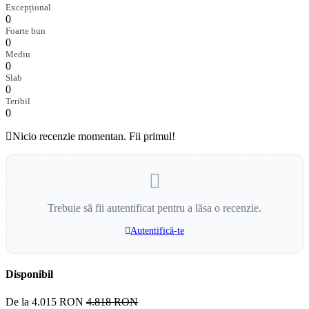
Excepțional
0
Foarte bun
0
Mediu
0
Slab
0
Teribil
0
Nicio recenzie momentan. Fii primul!
Trebuie să fii autentificat pentru a lăsa o recenzie.
Autentifică-te
Disponibil
De la
4.015 RON
4.818 RON