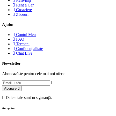
Activități
Rent a Car
Croaziere
Zboruri
Ajutor
Contul Meu
FAQ
Termeni
Confidențialitate
Chat Live
Newsletter
Abonează-te pentru cele mai noi oferte
Abonare
Datele tale sunt în siguranță.
Acceptăm: