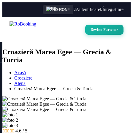
Autentificare
Înregistrare
RO
·
RON
Devino Partener
Croazieră Marea Egee — Grecia &
Turcia
Acasă
Croaziere
Atena
Croazieră Marea Egee — Grecia & Turcia
4.6 / 5