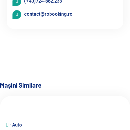
(+40)724-882.233
contact@robooking.ro
Mașini Similare
· Auto