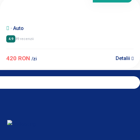
· Auto
4.9
89 recenzii
420 RON
Detalii
/zi