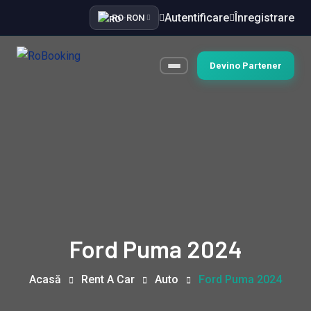
Autentificare
Înregistrare
RO
·
RON
Devino Partener
Ford Puma 2024
Acasă
Rent A Car
Auto
Ford Puma 2024