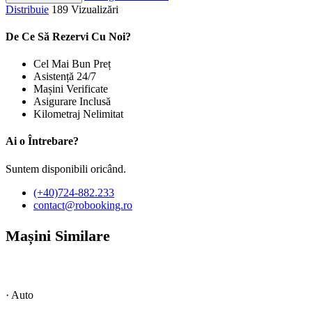
Distribuie
189 Vizualizări
De Ce Să Rezervi Cu Noi?
Cel Mai Bun Preț
Asistență 24/7
Mașini Verificate
Asigurare Inclusă
Kilometraj Nelimitat
Ai o Întrebare?
Suntem disponibili oricând.
(+40)724-882.233
contact@robooking.ro
Mașini Similare
· Auto