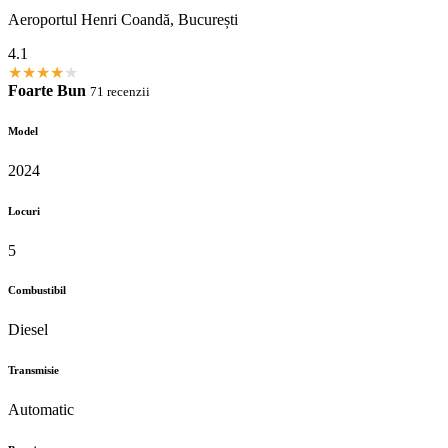
Aeroportul Henri Coandă, București
4.1
★
★
★
★
★
Foarte Bun
71 recenzii
Model
2024
Locuri
5
Combustibil
Diesel
Transmisie
Automatic