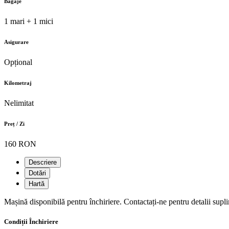
Bagaje
1 mari + 1 mici
Asigurare
Opțional
Kilometraj
Nelimitat
Preț / Zi
160 RON
Descriere
Dotări
Hartă
Mașină disponibilă pentru închiriere. Contactați-ne pentru detalii supl
Condiții Închiriere