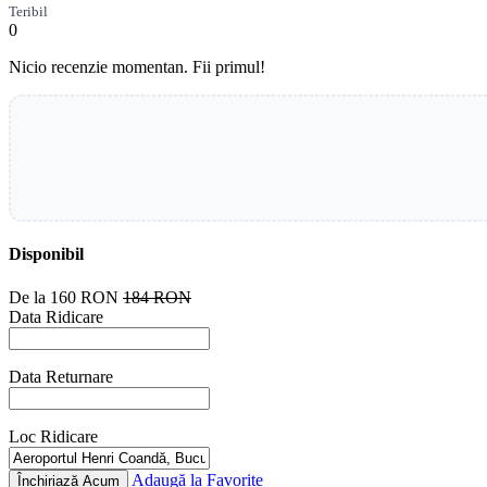
Teribil
0
Nicio recenzie momentan. Fii primul!
Disponibil
De la
160 RON
184 RON
Data Ridicare
Data Returnare
Loc Ridicare
Adaugă la Favorite
Închiriază Acum