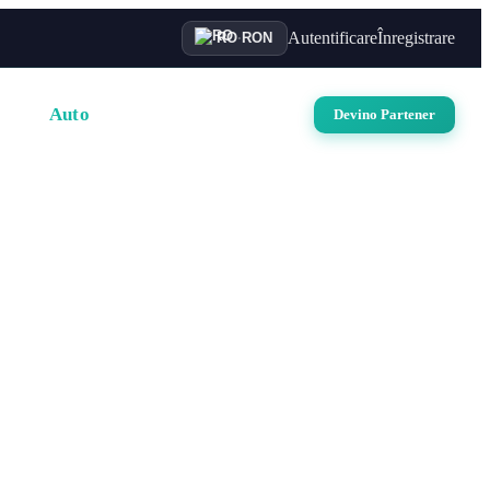
Autentificare
Înregistrare
RO
·
RON
uri
Auto
Croaziere
Contact
Devino Partener