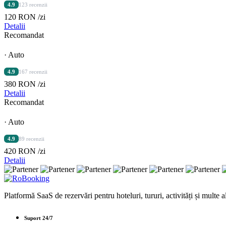
4.9
123 recenzii
120 RON
/zi
Detalii
Recomandat
· Auto
4.9
167 recenzii
380 RON
/zi
Detalii
Recomandat
· Auto
4.9
89 recenzii
420 RON
/zi
Detalii
Platformă SaaS de rezervări pentru hoteluri, tururi, activități și multe al
Suport 24/7