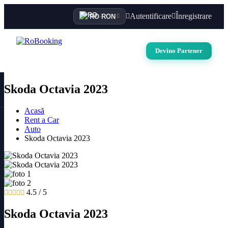
Autentificare
Înregistrare
RO
·
RON
Devino Partener
Skoda Octavia 2023
Acasă
Rent a Car
Auto
Skoda Octavia 2023
4.5 / 5
Skoda Octavia 2023