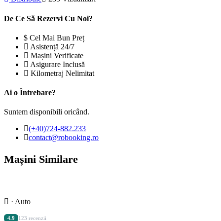
De Ce Să Rezervi Cu Noi?
Cel Mai Bun Preț
Asistență 24/7
Mașini Verificate
Asigurare Inclusă
Kilometraj Nelimitat
Ai o Întrebare?
Suntem disponibili oricând.
(+40)724-882.233
contact@robooking.ro
Mașini Similare
· Auto
4.9
123 recenzii