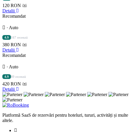
120 RON
/zi
Detalii
Recomandat
· Auto
4.9
167 recenzii
380 RON
/zi
Detalii
Recomandat
· Auto
4.9
89 recenzii
420 RON
/zi
Detalii
Platformă SaaS de rezervări pentru hoteluri, tururi, activități și multe
altele.