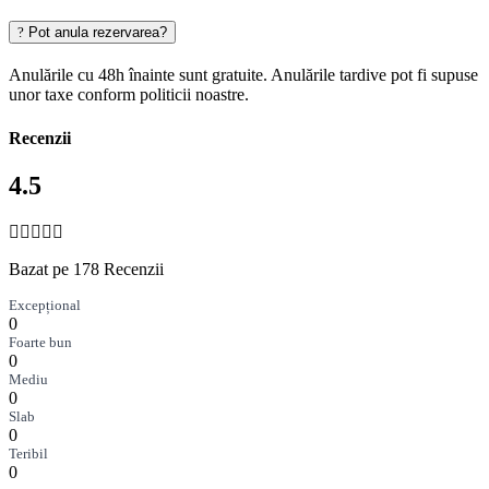
Pot anula rezervarea?
Anulările cu 48h înainte sunt gratuite. Anulările tardive pot fi supuse
unor taxe conform politicii noastre.
Recenzii
4.5
Bazat pe 178 Recenzii
Excepțional
0
Foarte bun
0
Mediu
0
Slab
0
Teribil
0