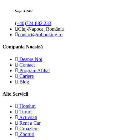
Suport 24/7
(+40)724-882.233
Cluj-Napoca, România
contact@robooking.ro
Compania Noastră
Despre Noi
Contact
Program Afiliat
Cariere
Blog
Alte Servicii
Hoteluri
Tururi
Activități
Rent a Car
Croaziere
Zboruri