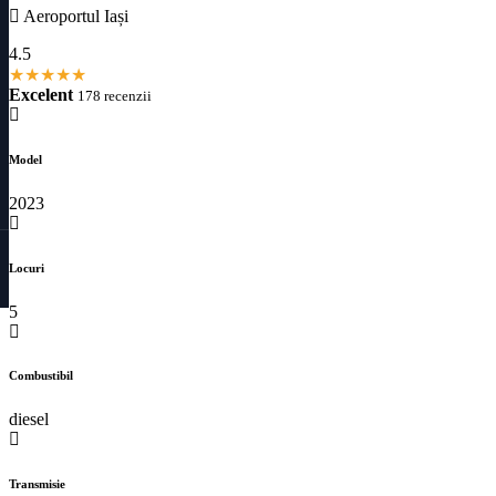
Aeroportul Iași
4.5
★
★
★
★
★
Excelent
178 recenzii
Model
2023
Locuri
5
Combustibil
diesel
Transmisie