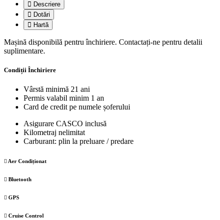
Descriere
Dotări
Hartă
Mașină disponibilă pentru închiriere. Contactați-ne pentru detalii
suplimentare.
Condiții Închiriere
Vârstă minimă 21 ani
Permis valabil minim 1 an
Card de credit pe numele șoferului
Asigurare CASCO inclusă
Kilometraj nelimitat
Carburant: plin la preluare / predare
Aer Condiționat
Bluetooth
GPS
Cruise Control